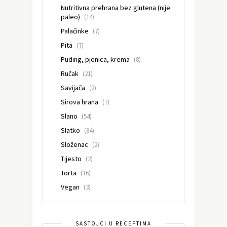
Nutritivna prehrana bez glutena (nije
paleo)
(14)
Palačinke
(7)
Pita
(7)
Puding, pjenica, krema
(8)
Ručak
(21)
Savijača
(2)
Sirova hrana
(7)
Slano
(54)
Slatko
(84)
Složenac
(2)
Tijesto
(2)
Torta
(16)
Vegan
(3)
SASTOJCI U RECEPTIMA