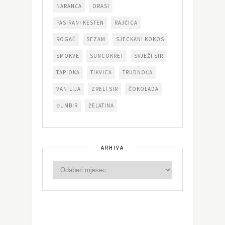
NARANČA
ORASI
PASIRANI KESTEN
RAJČICA
ROGAČ
SEZAM
SJECKANI KOKOS
SMOKVE
SUNCOKRET
SVJEŽI SIR
TAPIOKA
TIKVICA
TRUDNOĆA
VANILIJA
ZRELI SIR
ČOKOLADA
ĐUMBIR
ŽELATINA
ARHIVA