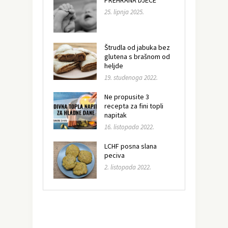
PREHRANA DJECE
25. lipnja 2025.
Štrudla od jabuka bez
glutena s brašnom od
heljde
19. studenoga 2022.
Ne propusite 3
recepta za fini topli
napitak
16. listopada 2022.
LCHF posna slana
peciva
2. listopada 2022.