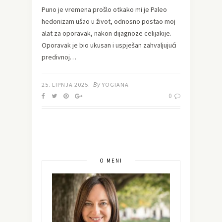
Puno je vremena prošlo otkako mi je Paleo
hedonizam ušao u život, odnosno postao moj
alat za oporavak, nakon dijagnoze celijakije.
Oporavak je bio ukusan i uspješan zahvaljujući
predivnoj…
By
25. LIPNJA 2025.
YOGIANA
0
O MENI