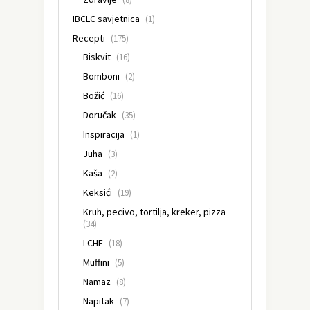
IBCLC savjetnica
(1)
Recepti
(175)
Biskvit
(16)
Bomboni
(2)
Božić
(16)
Doručak
(35)
Inspiracija
(1)
Juha
(3)
Kaša
(2)
Keksići
(19)
Kruh, pecivo, tortilja, kreker, pizza
(34)
LCHF
(18)
Muffini
(5)
Namaz
(8)
Napitak
(7)