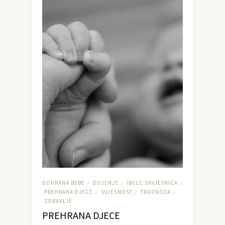
DOHRANA BEBE
DOJENJE
IBCLC SAVJETNICA
/
/
/
PREHRANA DJECE
SVJESNOST
TRUDNOĆA
/
/
/
ZDRAVLJE
PREHRANA DJECE