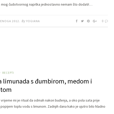
ci mog čudotvornog napitka jednostavno nemam što dodati!…
By
0
DENOGA 2012.
YOGIANA
RECEPTI
/
a limunada s đumbirom, medom i
etom
 vrijeme mi je ritual da odmah nakon buđenja, a oko pola sata prije
 popijem toplu vodu s limunom. Zadnjih dana kako je ujutro bilo hladno