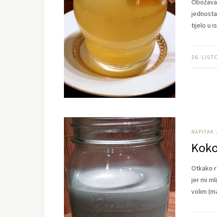
Obožavam 
jednosta
tijelo u 
26. LIST
NAPITAK
Koko
Otkako r
jer mi m
volim (m