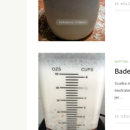
26. KOL
NAPITAK
Bade
Svatko i
neutralan
jer…
25. OŽUJ