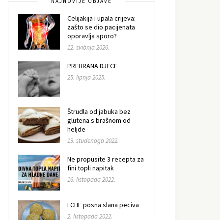
NAJNOVIJE OBJAVE
Celijakija i upala crijeva:
zašto se dio pacijenata
oporavlja sporo?
12. svibnja 2026.
PREHRANA DJECE
25. lipnja 2025.
Štrudla od jabuka bez
glutena s brašnom od
heljde
19. studenoga 2022.
Ne propusite 3 recepta za
fini topli napitak
16. listopada 2022.
LCHF posna slana peciva
2. listopada 2022.