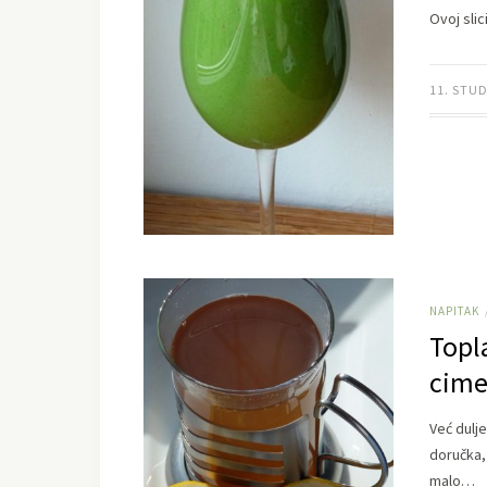
Ovoj sli
11. STU
NAPITAK
Topl
cim
Već dulje
doručka,
malo…