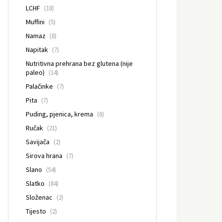
LCHF
(18)
Muffini
(5)
Namaz
(8)
Napitak
(7)
Nutritivna prehrana bez glutena (nije
paleo)
(14)
Palačinke
(7)
Pita
(7)
Puding, pjenica, krema
(8)
Ručak
(21)
Savijača
(2)
Sirova hrana
(7)
Slano
(54)
Slatko
(84)
Složenac
(2)
Tijesto
(2)