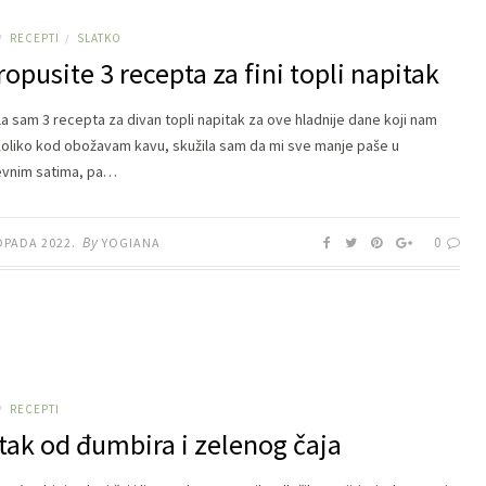
RECEPTI
SLATKO
/
/
opusite 3 recepta za fini topli napitak
la sam 3 recepta za divan topli napitak za ove hladnije dane koji nam
 Koliko kod obožavam kavu, skužila sam da mi sve manje paše u
vnim satima, pa…
By
0
OPADA 2022.
YOGIANA
RECEPTI
/
tak od đumbira i zelenog čaja