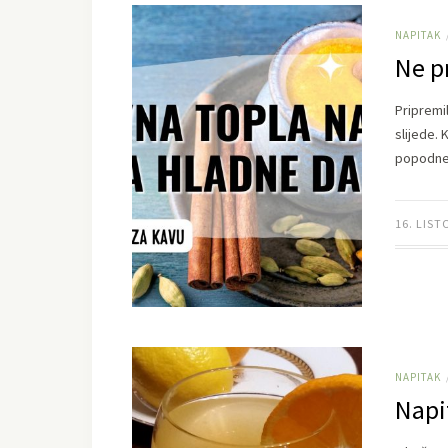
NAPITAK
Ne pr
Pripremi
slijede.
popodne
16. LIST
NAPITAK
Napi