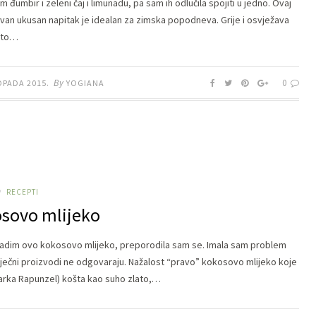
đumbir i zeleni čaj i limunadu, pa sam ih odlučila spojiti u jedno. Ovaj
van ukusan napitak je idealan za zimska popodneva. Grije i osvježava
isto…
By
0
OPADA 2015.
YOGIANA
RECEPTI
/
sovo mlijeko
adim ovo kokosovo mlijeko, preporodila sam se. Imala sam problem
liječni proizvodi ne odgovaraju. Nažalost “pravo” kokosovo mlijeko koje
arka Rapunzel) košta kao suho zlato,…