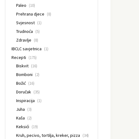
Paleo
(10)
Prehrana djece
(8)
Svjesnost
(1)
Trudnoća
(5)
Zdravlje
(8)
IBCLC savjetnica
(1)
Recepti
(175)
Biskvit
(16)
Bomboni
(2)
Božić
(16)
Doručak
(35)
Inspiracija
(1)
Juha
(3)
Kaša
(2)
Keksići
(19)
Kruh, pecivo, tortilja, kreker, pizza
(34)