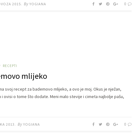
By
0
OVOZA 2015.
YOGIANA
RECEPTI
/
movo mlijeko
ma svoj recept za bademovo mlijeko, a ovo je moj. Okus je nježan,
 i ovisi o tome što dodate. Meni malo stevije i cimeta najbolje pašu,
By
0
KA 2013.
YOGIANA