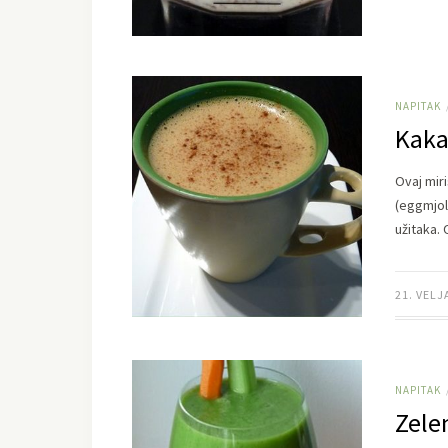
NAPITAK
Kaka
Ovaj miri
(eggmjolk
užitaka.
21. VELJ
NAPITAK
Zele