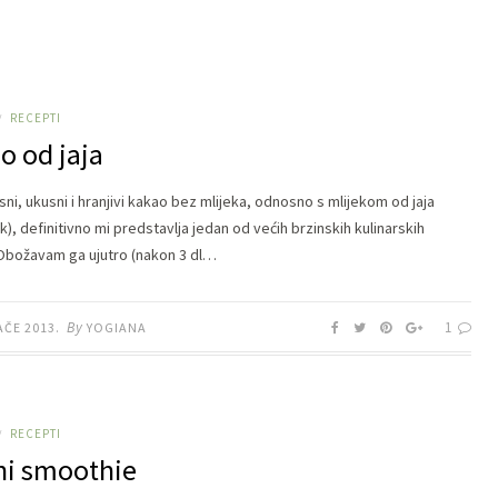
RECEPTI
/
o od jaja
sni, ukusni i hranjivi kakao bez mlijeka, odnosno s mlijekom od jaja
), definitivno mi predstavlja jedan od većih brzinskih kulinarskih
 Obožavam ga ujutro (nakon 3 dl…
By
1
AČE 2013.
YOGIANA
RECEPTI
/
ni smoothie