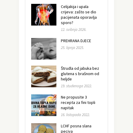
Celijakija i upala
crijeva: zašto se dio
pacijenata oporavlja
sporo?
12. svibnja 2026.
PREHRANA DJECE
25. lipnja 2025.
Štrudla od jabuka bez
glutena s brašnom od
heljde
19. studenoga 2022.
Ne propusite 3
recepta za fini topli
napitak
16. listopada 2022.
LCHF posna slana
peciva