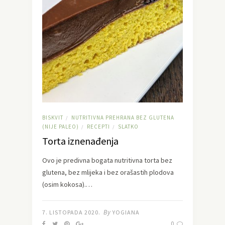
BISKVIT
NUTRITIVNA PREHRANA BEZ GLUTENA
/
(NIJE PALEO)
RECEPTI
SLATKO
/
/
Torta iznenađenja
Ovo je predivna bogata nutritivna torta bez
glutena, bez mlijeka i bez orašastih plodova
(osim kokosa).…
By
7. LISTOPADA 2020.
YOGIANA
0