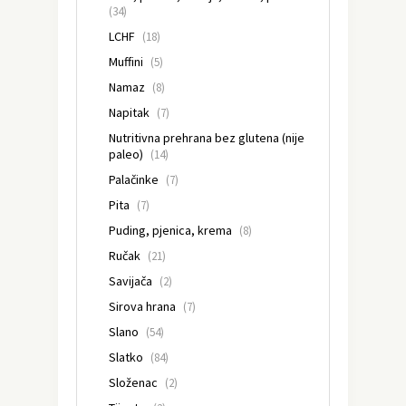
(34)
LCHF
(18)
Muffini
(5)
Namaz
(8)
Napitak
(7)
Nutritivna prehrana bez glutena (nije
paleo)
(14)
Palačinke
(7)
Pita
(7)
Puding, pjenica, krema
(8)
Ručak
(21)
Savijača
(2)
Sirova hrana
(7)
Slano
(54)
Slatko
(84)
Složenac
(2)