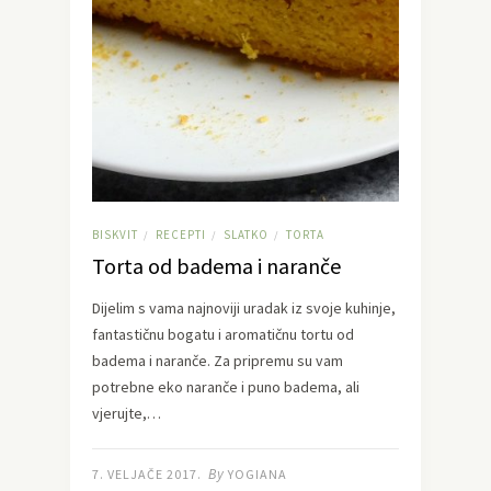
BISKVIT
RECEPTI
SLATKO
TORTA
/
/
/
Torta od badema i naranče
Dijelim s vama najnoviji uradak iz svoje kuhinje,
fantastičnu bogatu i aromatičnu tortu od
badema i naranče. Za pripremu su vam
potrebne eko naranče i puno badema, ali
vjerujte,…
By
7. VELJAČE 2017.
YOGIANA