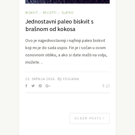
BISKVIT
RECEPTI
SLATKO
/
/
Jednostavni paleo biskvit s
brašnom od kokosa
Ovo je najjednostavniji i najfiniji paleo biskvit
koji mi je do sada uspio. Fin je i sočan u ovom
osnovnom obliku, a ako si date mašti na volju,
možete…
By
25. SRPNJA 2016.
YOGIANA
5
OLDER POSTS