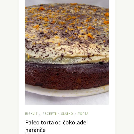
BISKVIT
RECEPTI
SLATKO
TORTA
/
/
/
Paleo torta od čokolade i
naranče