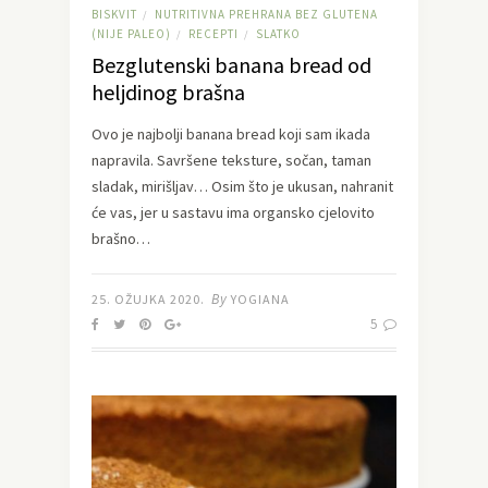
BISKVIT
NUTRITIVNA PREHRANA BEZ GLUTENA
/
(NIJE PALEO)
RECEPTI
SLATKO
/
/
Bezglutenski banana bread od
heljdinog brašna
Ovo je najbolji banana bread koji sam ikada
napravila. Savršene teksture, sočan, taman
sladak, mirišljav… Osim što je ukusan, nahranit
će vas, jer u sastavu ima organsko cjelovito
brašno…
By
25. OŽUJKA 2020.
YOGIANA
5