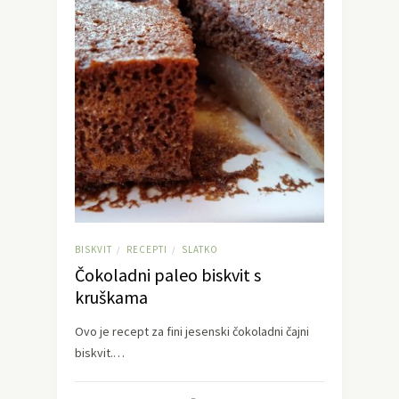
BISKVIT
RECEPTI
SLATKO
/
/
Čokoladni paleo biskvit s
kruškama
Ovo je recept za fini jesenski čokoladni čajni
biskvit.…