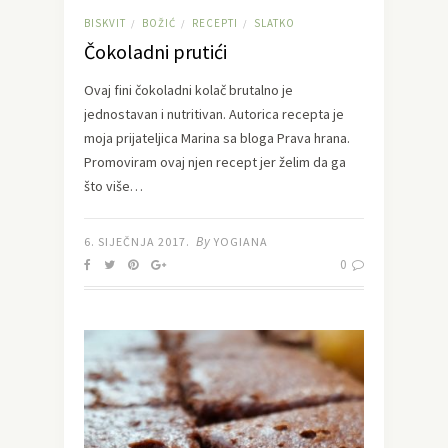
BISKVIT
BOŽIĆ
RECEPTI
SLATKO
/
/
/
Čokoladni prutići
Ovaj fini čokoladni kolač brutalno je
jednostavan i nutritivan. Autorica recepta je
moja prijateljica Marina sa bloga Prava hrana.
Promoviram ovaj njen recept jer želim da ga
što više…
By
6. SIJEČNJA 2017.
YOGIANA
0