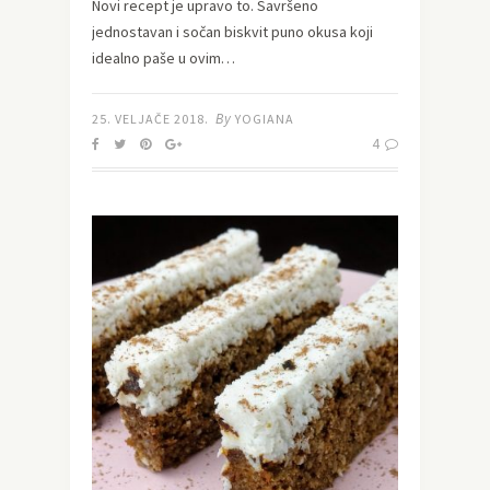
Novi recept je upravo to. Savršeno
jednostavan i sočan biskvit puno okusa koji
idealno paše u ovim…
By
25. VELJAČE 2018.
YOGIANA
4