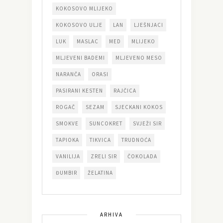
KOKOSOVO MLIJEKO
KOKOSOVO ULJE
LAN
LJEŠNJACI
LUK
MASLAC
MED
MLIJEKO
MLJEVENI BADEMI
MLJEVENO MESO
NARANČA
ORASI
PASIRANI KESTEN
RAJČICA
ROGAČ
SEZAM
SJECKANI KOKOS
SMOKVE
SUNCOKRET
SVJEŽI SIR
TAPIOKA
TIKVICA
TRUDNOĆA
VANILIJA
ZRELI SIR
ČOKOLADA
ĐUMBIR
ŽELATINA
ARHIVA