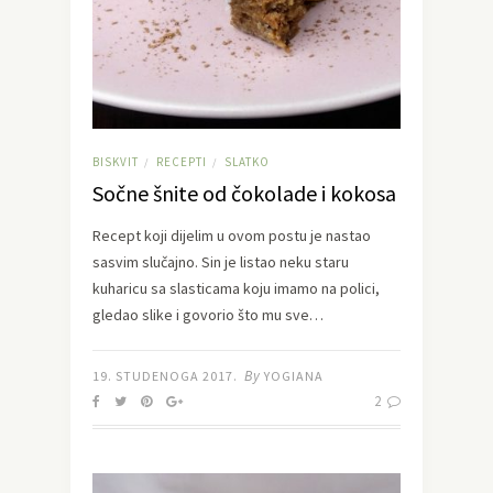
BISKVIT
RECEPTI
SLATKO
/
/
Sočne šnite od čokolade i kokosa
Recept koji dijelim u ovom postu je nastao
sasvim slučajno. Sin je listao neku staru
kuharicu sa slasticama koju imamo na polici,
gledao slike i govorio što mu sve…
By
19. STUDENOGA 2017.
YOGIANA
2