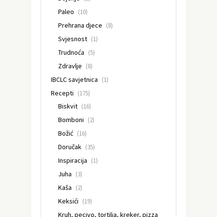
Paleo
(10)
Prehrana djece
(8)
Svjesnost
(1)
Trudnoća
(5)
Zdravlje
(8)
IBCLC savjetnica
(1)
Recepti
(175)
Biskvit
(16)
Bomboni
(2)
Božić
(16)
Doručak
(35)
Inspiracija
(1)
Juha
(3)
Kaša
(2)
Keksići
(19)
Kruh, pecivo, tortilja, kreker, pizza