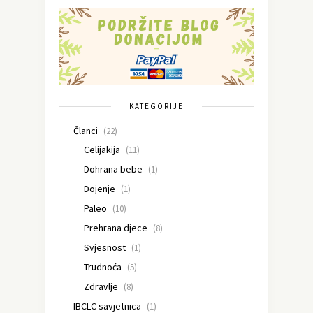
KATEGORIJE
Članci
(22)
Celijakija
(11)
Dohrana bebe
(1)
Dojenje
(1)
Paleo
(10)
Prehrana djece
(8)
Svjesnost
(1)
Trudnoća
(5)
Zdravlje
(8)
IBCLC savjetnica
(1)