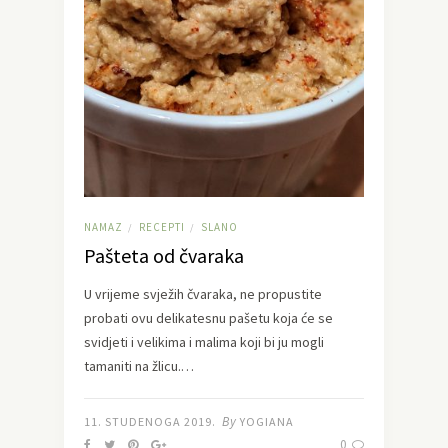
NAMAZ
RECEPTI
SLANO
/
/
Pašteta od čvaraka
U vrijeme svježih čvaraka, ne propustite
probati ovu delikatesnu pašetu koja će se
svidjeti i velikima i malima koji bi ju mogli
tamaniti na žlicu.…
By
11. STUDENOGA 2019.
YOGIANA
0