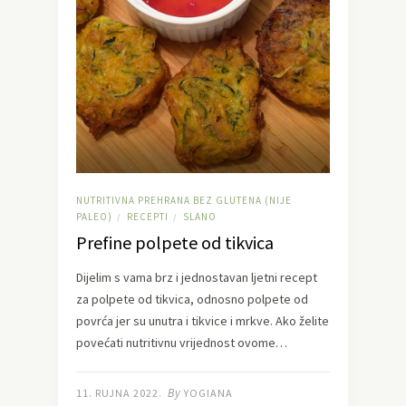
NUTRITIVNA PREHRANA BEZ GLUTENA (NIJE
PALEO)
RECEPTI
SLANO
/
/
Prefine polpete od tikvica
Dijelim s vama brz i jednostavan ljetni recept
za polpete od tikvica, odnosno polpete od
povrća jer su unutra i tikvice i mrkve. Ako želite
povećati nutritivnu vrijednost ovome…
By
11. RUJNA 2022.
YOGIANA