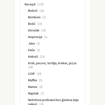
Recepti
(175)
Biskvit
(16)
Bomboni
(2)
Božić
(16)
Doručak
(35)
Inspiracija
(1)
Juha
(3)
Kaša
(2)
Keksići
(19)
Kruh, pecivo, tortilja, kreker, pizza
(34)
LCHF
(18)
Muffini
(5)
Namaz
(8)
Napitak
(7)
Nutritivna prehrana bez glutena (nije
paleo)
(14)