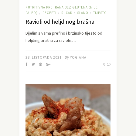
NUTRITIVNA PREHRANA BEZ GLUTENA (NIJE
PALEO)
RECEPTI
RUČAK
SLANO
TIJESTO
/
/
/
/
Ravioli od heljdinog brašna
Dijelim s vama prefino i brzinsko tijesto od
heljding brašna za raviole.…
By
28. LISTOPADA 2021.
YOGIANA
0