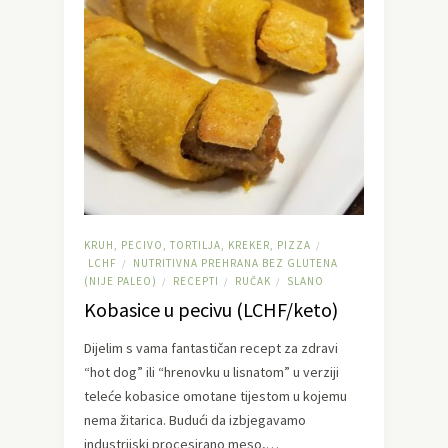
KRUH, PECIVO, TORTILJA, KREKER, PIZZA
/
LCHF
NUTRITIVNA PREHRANA BEZ GLUTENA
/
(NIJE PALEO)
RECEPTI
RUČAK
SLANO
/
/
/
Kobasice u pecivu (LCHF/keto)
Dijelim s vama fantastičan recept za zdravi
“hot dog” ili “hrenovku u lisnatom” u verziji
teleće kobasice omotane tijestom u kojemu
nema žitarica. Budući da izbjegavamo
industrijski procesirano meso,…