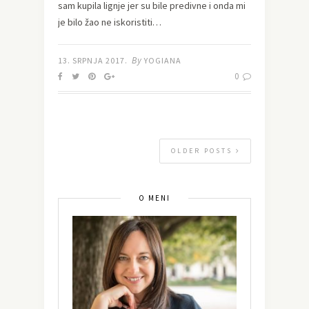
sam kupila lignje jer su bile predivne i onda mi
je bilo žao ne iskoristiti…
By
13. SRPNJA 2017.
YOGIANA
0
OLDER POSTS
O MENI