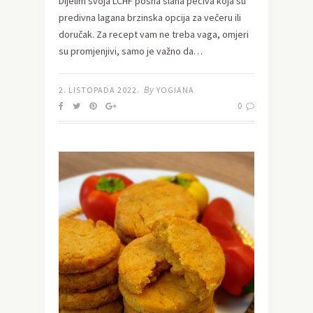
Dijelim svoja LCHF posna slana peciva koja su
predivna lagana brzinska opcija za večeru ili
doručak. Za recept vam ne treba vaga, omjeri
su promjenjivi, samo je važno da…
By
2. LISTOPADA 2022.
YOGIANA
0