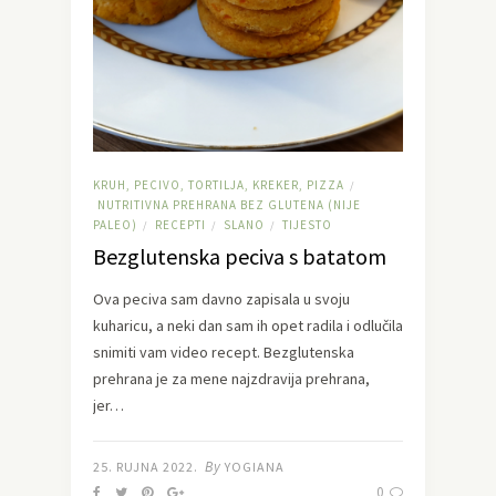
KRUH, PECIVO, TORTILJA, KREKER, PIZZA
/
NUTRITIVNA PREHRANA BEZ GLUTENA (NIJE
PALEO)
RECEPTI
SLANO
TIJESTO
/
/
/
Bezglutenska peciva s batatom
Ova peciva sam davno zapisala u svoju
kuharicu, a neki dan sam ih opet radila i odlučila
snimiti vam video recept. Bezglutenska
prehrana je za mene najzdravija prehrana,
jer…
By
25. RUJNA 2022.
YOGIANA
0