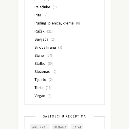
Palačinke
(7)
Pita
(7)
Puding, pjenica, krema
(8)
Ručak
(21)
Savijača
(2)
Sirova hrana
(7)
Slano
(54)
Slatko
(84)
Složenac
(2)
Tijesto
(2)
Torta
(16)
Vegan
(3)
SASTOJCI U RECEPTIMA
ARU PRAH
BANANA
BATAT