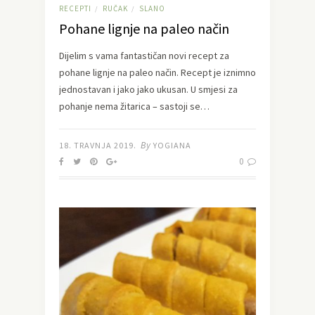
RECEPTI
RUČAK
SLANO
/
/
Pohane lignje na paleo način
Dijelim s vama fantastičan novi recept za
pohane lignje na paleo način. Recept je iznimno
jednostavan i jako jako ukusan. U smjesi za
pohanje nema žitarica – sastoji se…
By
18. TRAVNJA 2019.
YOGIANA
0