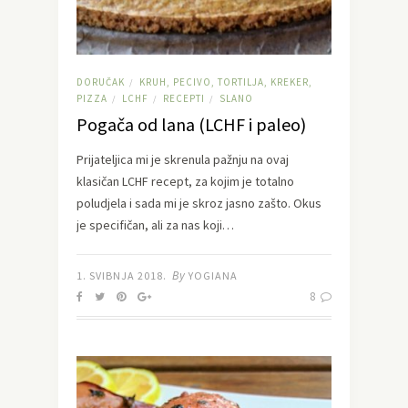
DORUČAK
KRUH, PECIVO, TORTILJA, KREKER,
/
PIZZA
LCHF
RECEPTI
SLANO
/
/
/
Pogača od lana (LCHF i paleo)
Prijateljica mi je skrenula pažnju na ovaj
klasičan LCHF recept, za kojim je totalno
poludjela i sada mi je skroz jasno zašto. Okus
je specifičan, ali za nas koji…
By
1. SVIBNJA 2018.
YOGIANA
8