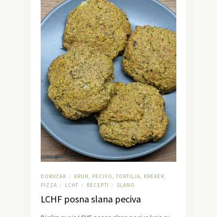
DORUČAK
KRUH, PECIVO, TORTILJA, KREKER,
/
PIZZA
LCHF
RECEPTI
SLANO
/
/
/
LCHF posna slana peciva