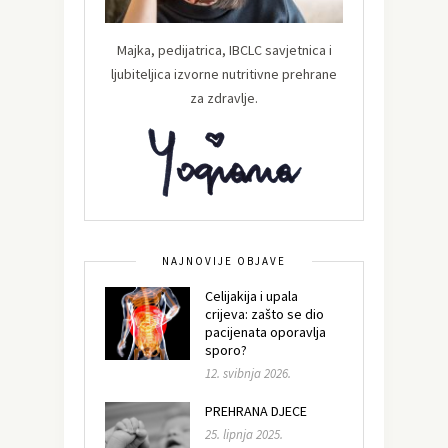
Majka, pedijatrica, IBCLC savjetnica i
ljubiteljica izvorne nutritivne prehrane
za zdravlje.
NAJNOVIJE OBJAVE
Celijakija i upala
crijeva: zašto se dio
pacijenata oporavlja
sporo?
12. svibnja 2026.
PREHRANA DJECE
25. lipnja 2025.