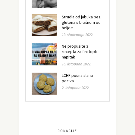
Štrudla od jabuka bez
glutena s brašnom od
heljde
19. studenoga 2022.
Ne propusite 3
recepta za fini topli
napitak
16. listopada 2022.
LCHF posna slana
peciva
2. listopada 2022.
DONACIJE