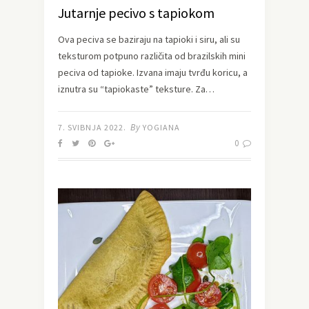
Jutarnje pecivo s tapiokom
Ova peciva se baziraju na tapioki i siru, ali su
teksturom potpuno različita od brazilskih mini
peciva od tapioke. Izvana imaju tvrđu koricu, a
iznutra su “tapiokaste” teksture. Za…
By
7. SVIBNJA 2022.
YOGIANA
0