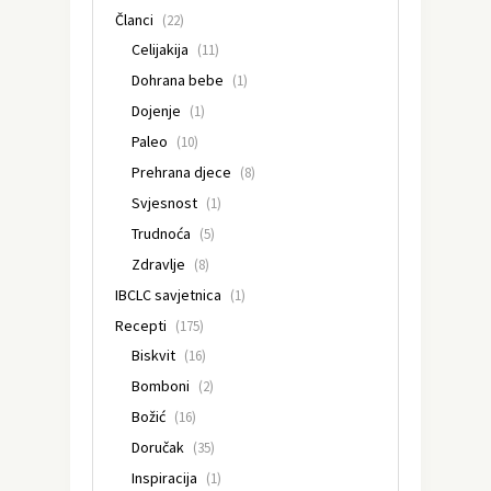
Članci
(22)
Celijakija
(11)
Dohrana bebe
(1)
Dojenje
(1)
Paleo
(10)
Prehrana djece
(8)
Svjesnost
(1)
Trudnoća
(5)
Zdravlje
(8)
IBCLC savjetnica
(1)
Recepti
(175)
Biskvit
(16)
Bomboni
(2)
Božić
(16)
Doručak
(35)
Inspiracija
(1)