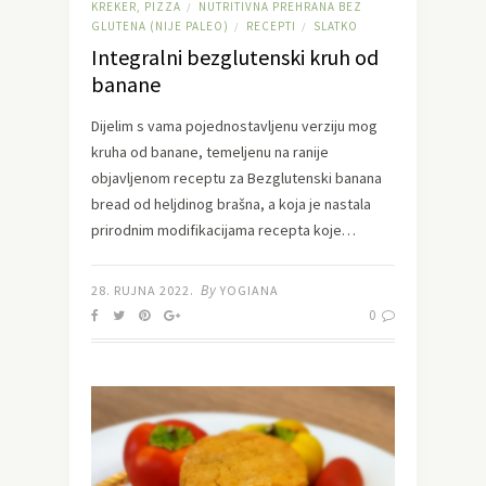
KREKER, PIZZA
NUTRITIVNA PREHRANA BEZ
/
GLUTENA (NIJE PALEO)
RECEPTI
SLATKO
/
/
Integralni bezglutenski kruh od
banane
Dijelim s vama pojednostavljenu verziju mog
kruha od banane, temeljenu na ranije
objavljenom receptu za Bezglutenski banana
bread od heljdinog brašna, a koja je nastala
prirodnim modifikacijama recepta koje…
By
28. RUJNA 2022.
YOGIANA
0