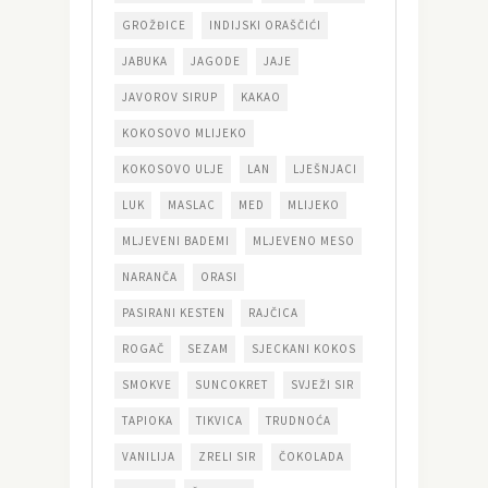
GROŽĐICE
INDIJSKI ORAŠČIĆI
JABUKA
JAGODE
JAJE
JAVOROV SIRUP
KAKAO
KOKOSOVO MLIJEKO
KOKOSOVO ULJE
LAN
LJEŠNJACI
LUK
MASLAC
MED
MLIJEKO
MLJEVENI BADEMI
MLJEVENO MESO
NARANČA
ORASI
PASIRANI KESTEN
RAJČICA
ROGAČ
SEZAM
SJECKANI KOKOS
SMOKVE
SUNCOKRET
SVJEŽI SIR
TAPIOKA
TIKVICA
TRUDNOĆA
VANILIJA
ZRELI SIR
ČOKOLADA