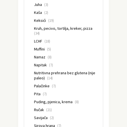
Juha
(3)
Kaša
(2)
Keksići
(19)
Kruh, pecivo, tortilja, kreker, pizza
(34)
LCHF
(18)
Muffini
(5)
Namaz
(8)
Napitak
(7)
Nutritivna prehrana bez glutena (nije
paleo)
(14)
Palačinke
(7)
Pita
(7)
Puding, pjenica, krema
(8)
Ručak
(21)
Savijača
(2)
Sirova hrana
(7)