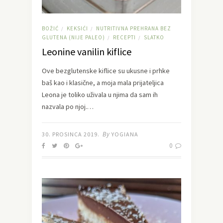
BOŽIĆ
KEKSIĆI
NUTRITIVNA PREHRANA BEZ
/
/
GLUTENA (NIJE PALEO)
RECEPTI
SLATKO
/
/
Leonine vanilin kiflice
Ove bezglutenske kiflice su ukusne i prhke
baš kao i klasične, a moja mala prijateljica
Leona je toliko uživala u njima da sam ih
nazvala po njoj.…
By
30. PROSINCA 2019.
YOGIANA
0