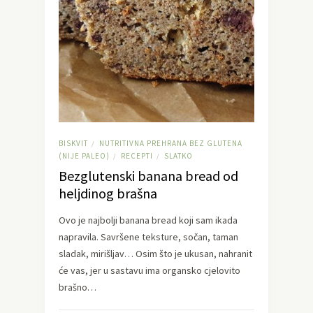
BISKVIT
NUTRITIVNA PREHRANA BEZ GLUTENA
/
(NIJE PALEO)
RECEPTI
SLATKO
/
/
Bezglutenski banana bread od
heljdinog brašna
Ovo je najbolji banana bread koji sam ikada
napravila. Savršene teksture, sočan, taman
sladak, mirišljav… Osim što je ukusan, nahranit
će vas, jer u sastavu ima organsko cjelovito
brašno…