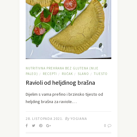
NUTRITIVNA PREHRANA BEZ GLUTENA (NIJE
PALEO)
RECEPTI
RUČAK
SLANO
TIJESTO
/
/
/
/
Ravioli od heljdinog brašna
Dijelim s vama prefino i brzinsko tijesto od
heljding brašna za raviole.…
By
28. LISTOPADA 2021.
YOGIANA
0