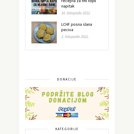
recepta za fini topli
napitak
16. listopada 2022.
LCHF posna slana
peciva
2. listopada 2022.
DONACIJE
KATEGORIJE