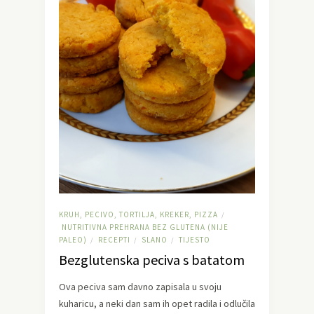
KRUH, PECIVO, TORTILJA, KREKER, PIZZA
/
NUTRITIVNA PREHRANA BEZ GLUTENA (NIJE
PALEO)
RECEPTI
SLANO
TIJESTO
/
/
/
Bezglutenska peciva s batatom
Ova peciva sam davno zapisala u svoju
kuharicu, a neki dan sam ih opet radila i odlučila