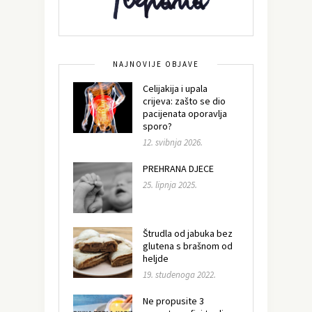
NAJNOVIJE OBJAVE
Celijakija i upala
crijeva: zašto se dio
pacijenata oporavlja
sporo?
12. svibnja 2026.
PREHRANA DJECE
25. lipnja 2025.
Štrudla od jabuka bez
glutena s brašnom od
heljde
19. studenoga 2022.
Ne propusite 3