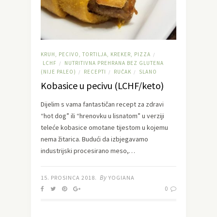
KRUH, PECIVO, TORTILJA, KREKER, PIZZA
/
LCHF
NUTRITIVNA PREHRANA BEZ GLUTENA
/
(NIJE PALEO)
RECEPTI
RUČAK
SLANO
/
/
/
Kobasice u pecivu (LCHF/keto)
Dijelim s vama fantastičan recept za zdravi
“hot dog” ili “hrenovku u lisnatom” u verziji
teleće kobasice omotane tijestom u kojemu
nema žitarica. Budući da izbjegavamo
industrijski procesirano meso,…
By
15. PROSINCA 2018.
YOGIANA
0