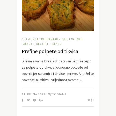
NUTRITIVNA PREHRANA BEZ GLUTENA (NIJE
PALEO)
RECEPTI
SLANO
/
/
Prefine polpete od tikvica
Dijelim s vama brz i jednostavan ljetni recept
za polpete od tikvica, odnosno polpete od
povrća jer su unutra i tikvice i mrkve. Ako želite
povećati nutritivnu vrijednost ovome…
By
11. RUJNA 2022.
YOGIANA
0