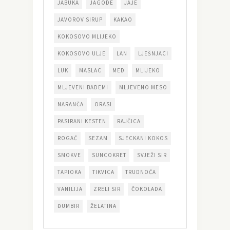
JABUKA
JAGODE
JAJE
JAVOROV SIRUP
KAKAO
KOKOSOVO MLIJEKO
KOKOSOVO ULJE
LAN
LJEŠNJACI
LUK
MASLAC
MED
MLIJEKO
MLJEVENI BADEMI
MLJEVENO MESO
NARANČA
ORASI
PASIRANI KESTEN
RAJČICA
ROGAČ
SEZAM
SJECKANI KOKOS
SMOKVE
SUNCOKRET
SVJEŽI SIR
TAPIOKA
TIKVICA
TRUDNOĆA
VANILIJA
ZRELI SIR
ČOKOLADA
ĐUMBIR
ŽELATINA