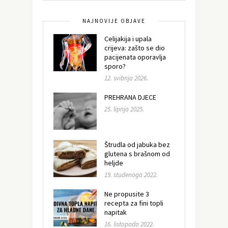
NAJNOVIJE OBJAVE
Celijakija i upala
crijeva: zašto se dio
pacijenata oporavlja
sporo?
12. svibnja 2026.
PREHRANA DJECE
25. lipnja 2025.
Štrudla od jabuka bez
glutena s brašnom od
heljde
19. studenoga 2022.
Ne propusite 3
recepta za fini topli
napitak
16. listopada 2022.