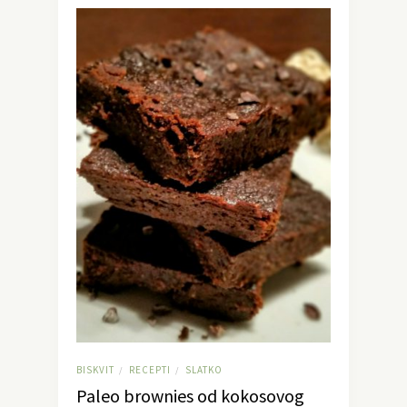
BISKVIT
RECEPTI
SLATKO
/
/
Paleo brownies od kokosovog