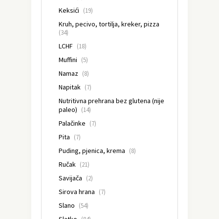
Keksići
(19)
Kruh, pecivo, tortilja, kreker, pizza
(34)
LCHF
(18)
Muffini
(5)
Namaz
(8)
Napitak
(7)
Nutritivna prehrana bez glutena (nije
paleo)
(14)
Palačinke
(7)
Pita
(7)
Puding, pjenica, krema
(8)
Ručak
(21)
Savijača
(2)
Sirova hrana
(7)
Slano
(54)
Slatko