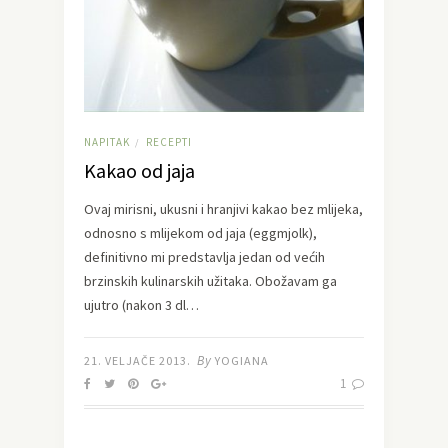
NAPITAK
RECEPTI
/
Kakao od jaja
Ovaj mirisni, ukusni i hranjivi kakao bez mlijeka,
odnosno s mlijekom od jaja (eggmjolk),
definitivno mi predstavlja jedan od većih
brzinskih kulinarskih užitaka. Obožavam ga
ujutro (nakon 3 dl…
By
21. VELJAČE 2013.
YOGIANA
1