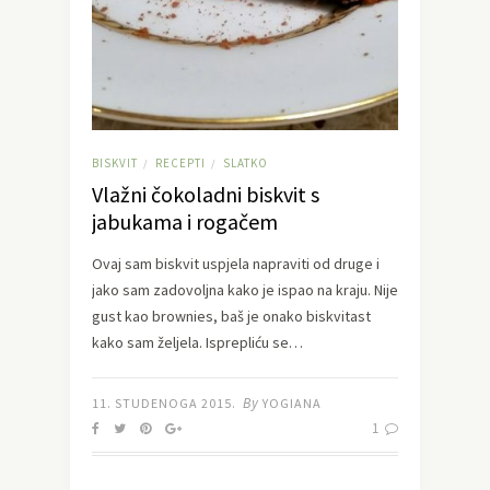
BISKVIT
RECEPTI
SLATKO
/
/
Vlažni čokoladni biskvit s
jabukama i rogačem
Ovaj sam biskvit uspjela napraviti od druge i
jako sam zadovoljna kako je ispao na kraju. Nije
gust kao brownies, baš je onako biskvitast
kako sam željela. Isprepliću se…
By
11. STUDENOGA 2015.
YOGIANA
1