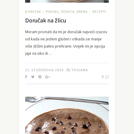
DORUČAK
PUDING, PJENICA, KREMA
RECEPTI
/
/
Doručak na žlicu
Moram priznati da mi je doručak najveći izazov
od kada ne jedem gluten i otkada se manje
više držim paleo prehrane. Uvijek mi je opcija
jaje na oko ili…
By
21. STUDENOGA 2014.
YOGIANA
0