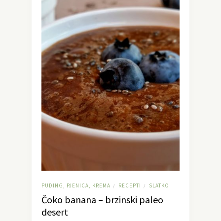
PUDING, PJENICA, KREMA
RECEPTI
SLATKO
/
/
Čoko banana – brzinski paleo
desert