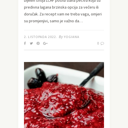
Dijelim svoja LCHF posna slana peciva koja su
predivna lagana brzinska opcija za večeru ili
doručak. Za recept vam ne treba vaga, omjeri
su promjenjivi, samo je važno da…
By
2. LISTOPADA 2022.
YOGIANA
0