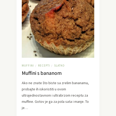
MUFFINI
RECEPTI
SLATKO
/
/
Muffini s bananom
Ako ne znate što biste sa zrelim bananama,
probajte ih iskoristiti u ovom
ultrajednostavnom i ultrabrzom receptu za
muffine. Gotov je ga za pola sata i manje. To
je…