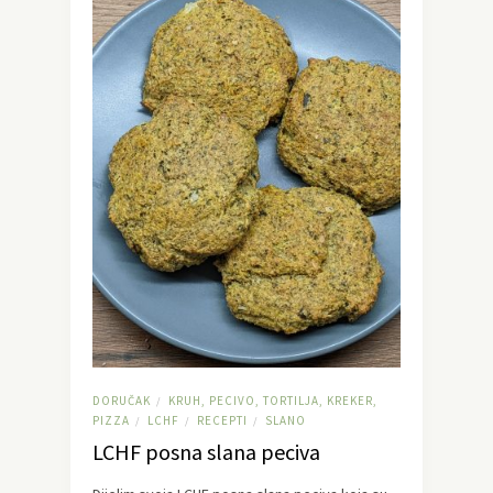
DORUČAK
KRUH, PECIVO, TORTILJA, KREKER,
/
PIZZA
LCHF
RECEPTI
SLANO
/
/
/
LCHF posna slana peciva