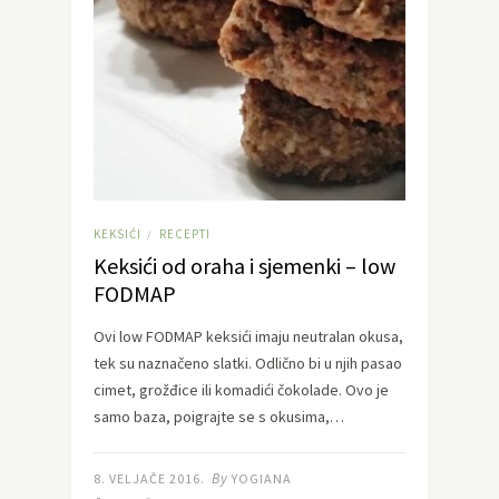
KEKSIĆI
RECEPTI
/
Keksići od oraha i sjemenki – low
FODMAP
Ovi low FODMAP keksići imaju neutralan okusa,
tek su naznačeno slatki. Odlično bi u njih pasao
cimet, grožđice ili komadići čokolade. Ovo je
samo baza, poigrajte se s okusima,…
By
8. VELJAČE 2016.
YOGIANA