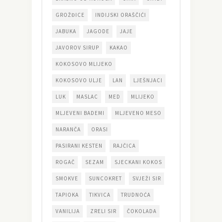
GROŽĐICE
INDIJSKI ORAŠČIĆI
JABUKA
JAGODE
JAJE
JAVOROV SIRUP
KAKAO
KOKOSOVO MLIJEKO
KOKOSOVO ULJE
LAN
LJEŠNJACI
LUK
MASLAC
MED
MLIJEKO
MLJEVENI BADEMI
MLJEVENO MESO
NARANČA
ORASI
PASIRANI KESTEN
RAJČICA
ROGAČ
SEZAM
SJECKANI KOKOS
SMOKVE
SUNCOKRET
SVJEŽI SIR
TAPIOKA
TIKVICA
TRUDNOĆA
VANILIJA
ZRELI SIR
ČOKOLADA