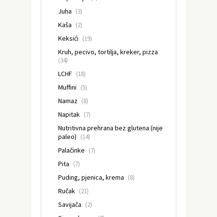
Juha
(3)
Kaša
(2)
Keksići
(19)
Kruh, pecivo, tortilja, kreker, pizza
(34)
LCHF
(18)
Muffini
(5)
Namaz
(8)
Napitak
(7)
Nutritivna prehrana bez glutena (nije
paleo)
(14)
Palačinke
(7)
Pita
(7)
Puding, pjenica, krema
(8)
Ručak
(21)
Savijača
(2)