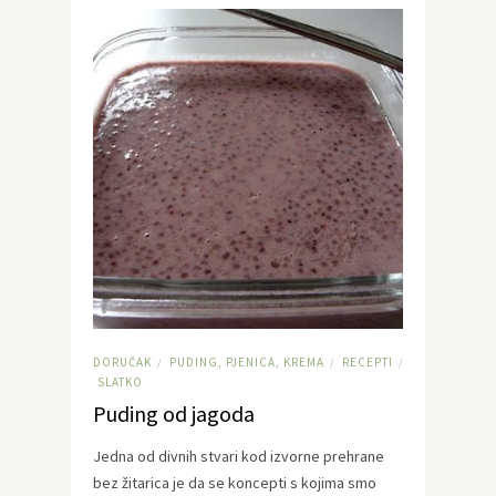
DORUČAK
PUDING, PJENICA, KREMA
RECEPTI
/
/
/
SLATKO
Puding od jagoda
Jedna od divnih stvari kod izvorne prehrane
bez žitarica je da se koncepti s kojima smo