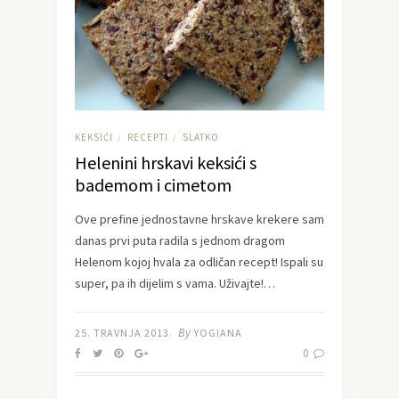
KEKSIĆI
RECEPTI
SLATKO
/
/
Helenini hrskavi keksići s
bademom i cimetom
Ove prefine jednostavne hrskave krekere sam
danas prvi puta radila s jednom dragom
Helenom kojoj hvala za odličan recept! Ispali su
super, pa ih dijelim s vama. Uživajte!…
By
25. TRAVNJA 2013.
YOGIANA
0