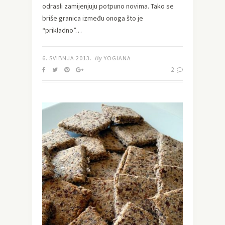
odrasli zamijenjuju potpuno novima. Tako se
briše granica između onoga što je
“prikladno”…
By
6. SVIBNJA 2013.
YOGIANA
2