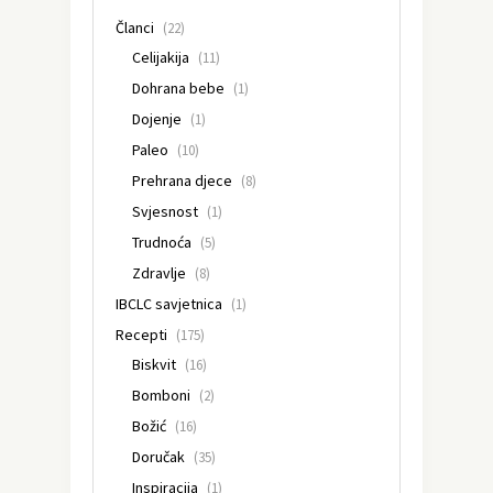
Članci
(22)
Celijakija
(11)
Dohrana bebe
(1)
Dojenje
(1)
Paleo
(10)
Prehrana djece
(8)
Svjesnost
(1)
Trudnoća
(5)
Zdravlje
(8)
IBCLC savjetnica
(1)
Recepti
(175)
Biskvit
(16)
Bomboni
(2)
Božić
(16)
Doručak
(35)
Inspiracija
(1)