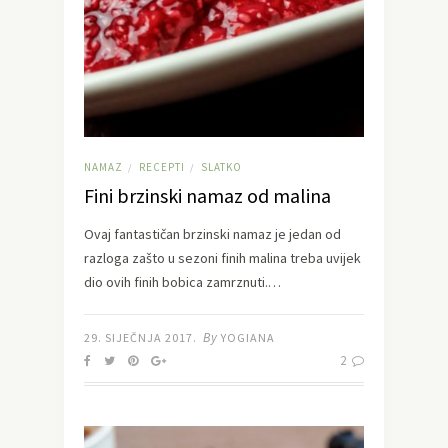
NAMAZ
RECEPTI
SLATKO
/
/
Fini brzinski namaz od malina
Ovaj fantastičan brzinski namaz je jedan od
razloga zašto u sezoni finih malina treba uvijek
dio ovih finih bobica zamrznuti.…
By
29. SIJEČNJA 2017.
YOGIANA
2