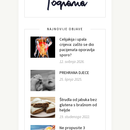
NAJNOVIJE OBJAVE
Celijakija i upala
crijeva: zašto se dio
pacijenata oporavlja
sporo?
12. svibnja 2026.
PREHRANA DJECE
25. lipnja 2025.
Štrudla od jabuka bez
glutena s brašnom od
heljde
19. studenoga 2022.
Ne propusite 3