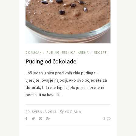
DORUČAK
PUDING, PJENICA, KREMA
RECEPTI
/
/
Puding od čokolade
Još jedan u nizu predivnih chia pudinga. I
vjerujte, ovaj je najbolji. Ako ovo pojedete za
doručak, bit ćete high cijelo jutro i nećete ni
pomisliti na kavu ili…
By
29. SVIBNJA 2013.
YOGIANA
3