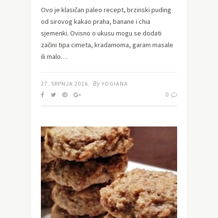
Ovo je klasičan paleo recept, brzinski puding
od sirovog kakao praha, banane i chia
sjemenki. Ovisno o ukusu mogu se dodati
začini tipa cimeta, kradamoma, garam masale
ili malo…
By
27. SRPNJA 2016.
YOGIANA
0