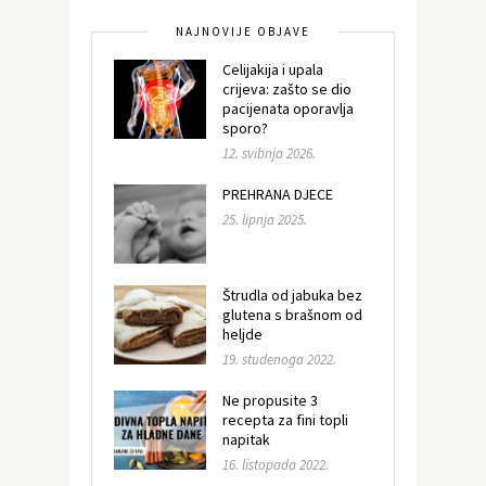
NAJNOVIJE OBJAVE
Celijakija i upala
crijeva: zašto se dio
pacijenata oporavlja
sporo?
12. svibnja 2026.
PREHRANA DJECE
25. lipnja 2025.
Štrudla od jabuka bez
glutena s brašnom od
heljde
19. studenoga 2022.
Ne propusite 3
recepta za fini topli
napitak
16. listopada 2022.