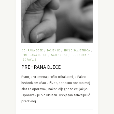
DOHRANA BEBE
DOJENJE
IBCLC SAVJETNICA
/
/
/
PREHRANA DJECE
SVJESNOST
TRUDNOĆA
/
/
/
ZDRAVLJE
PREHRANA DJECE
Puno je vremena prošlo otkako mi je Paleo
hedonizam ušao u život, odnosno postao moj
alat za oporavak, nakon dijagnoze celijakije.
Oporavak je bio ukusan i uspješan zahvaljujući
predivnoj…