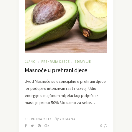
ČLANCI
PREHRANA DJECE
ZDRAVLJE
/
/
Masnoće u prehrani djece
Uvod Masnoće su esencijalne u prehrani djece
jer podupiru intenzivan rast i razvoj. Udio
energije u majčinom mlijeku koji potječe iz
masti je preko 50% što samo za sebe…
By
13. RUJNA 2017.
YOGIANA
0