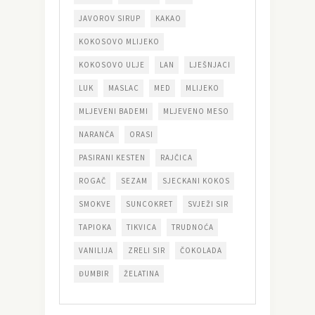
JAVOROV SIRUP
KAKAO
KOKOSOVO MLIJEKO
KOKOSOVO ULJE
LAN
LJEŠNJACI
LUK
MASLAC
MED
MLIJEKO
MLJEVENI BADEMI
MLJEVENO MESO
NARANČA
ORASI
PASIRANI KESTEN
RAJČICA
ROGAČ
SEZAM
SJECKANI KOKOS
SMOKVE
SUNCOKRET
SVJEŽI SIR
TAPIOKA
TIKVICA
TRUDNOĆA
VANILIJA
ZRELI SIR
ČOKOLADA
ĐUMBIR
ŽELATINA