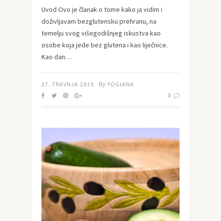
Uvod Ovo je članak o tome kako ja vidim i
doživljavam bezglutensku prehranu, na
temelju svog višegodišnjeg iskustva kao
osobe koja jede bez glutena i kao liječnice.
Kao dan…
By
27. TRAVNJA 2019.
YOGIANA
0