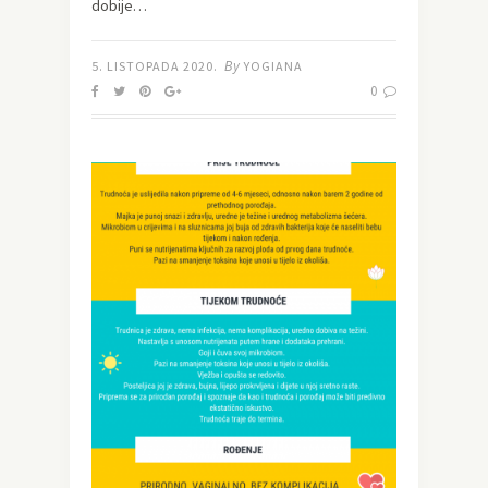
dobije…
By
5. LISTOPADA 2020.
YOGIANA
0