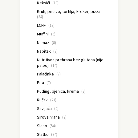
Keksići
(19)
Kruh, pecivo, tortilja, kreker, pizza
(34)
LCHF
(18)
Muffini
(5)
Namaz
(8)
Napitak
(7)
Nutritivna prehrana bez glutena (nije
paleo)
(14)
Palačinke
(7)
Pita
(7)
Puding, pjenica, krema
(8)
Ručak
(21)
Savijača
(2)
Sirova hrana
(7)
Slano
(54)
Slatko
(84)