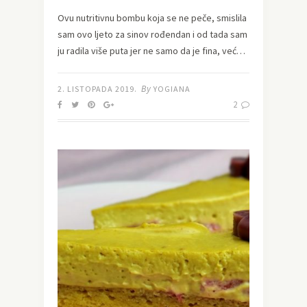
Ovu nutritivnu bombu koja se ne peče, smislila
sam ovo ljeto za sinov rođendan i od tada sam
ju radila više puta jer ne samo da je fina, već…
By
2. LISTOPADA 2019.
YOGIANA
2