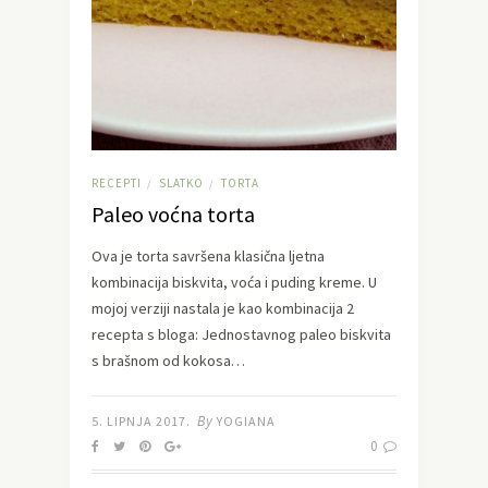
RECEPTI
SLATKO
TORTA
/
/
Paleo voćna torta
Ova je torta savršena klasična ljetna
kombinacija biskvita, voća i puding kreme. U
mojoj verziji nastala je kao kombinacija 2
recepta s bloga: Jednostavnog paleo biskvita
s brašnom od kokosa…
By
5. LIPNJA 2017.
YOGIANA
0