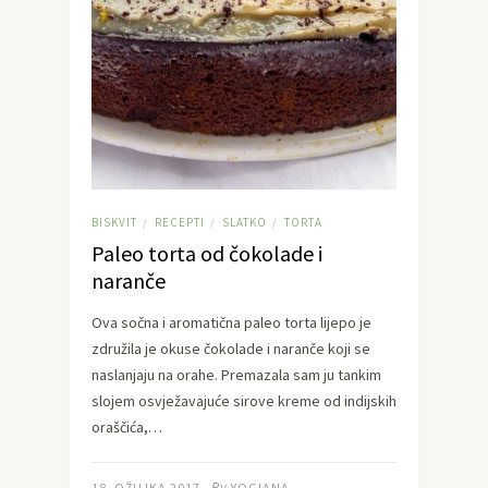
BISKVIT
RECEPTI
SLATKO
TORTA
/
/
/
Paleo torta od čokolade i
naranče
Ova sočna i aromatična paleo torta lijepo je
združila je okuse čokolade i naranče koji se
naslanjaju na orahe. Premazala sam ju tankim
slojem osvježavajuće sirove kreme od indijskih
oraščića,…
By
18. OŽUJKA 2017.
YOGIANA