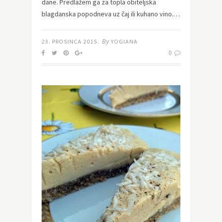
dane. Predlažem ga za topla obiteljska
blagdanska popodneva uz čaj ili kuhano vino.…
By
23. PROSINCA 2015.
YOGIANA
0