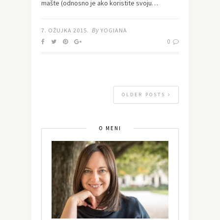
mašte (odnosno je ako koristite svoju…
By
7. OŽUJKA 2015.
YOGIANA
0
OLDER POSTS
O MENI