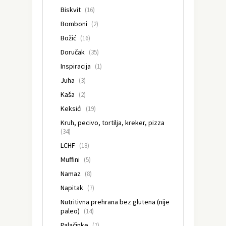
Biskvit
(16)
Bomboni
(2)
Božić
(16)
Doručak
(35)
Inspiracija
(1)
Juha
(3)
Kaša
(2)
Keksići
(19)
Kruh, pecivo, tortilja, kreker, pizza
(34)
LCHF
(18)
Muffini
(5)
Namaz
(8)
Napitak
(7)
Nutritivna prehrana bez glutena (nije
paleo)
(14)
Palačinke
(7)