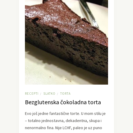
RECEPTI
SLATKO
TORTA
/
/
Bezglutenska čokoladna torta
Evo još jedne fantastične torte. U mom stilu je
– totalno jednostavna, dekadentna, skupa i
nenormalno fina. Nije LCHF, paleo je uz puno