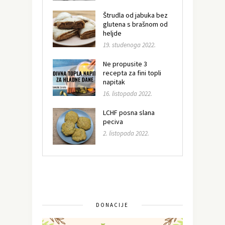
Štrudla od jabuka bez
glutena s brašnom od
heljde
19. studenoga 2022.
Ne propusite 3
recepta za fini topli
napitak
16. listopada 2022.
LCHF posna slana
peciva
2. listopada 2022.
DONACIJE