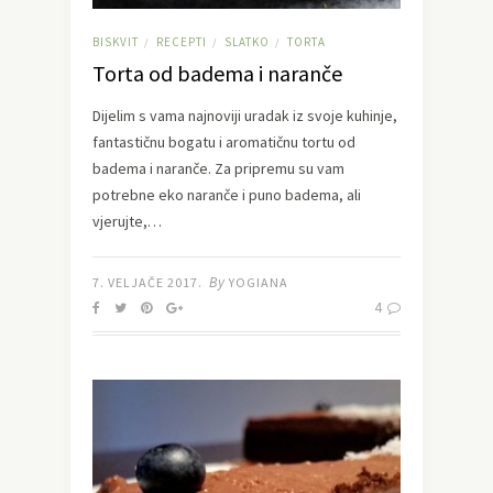
BISKVIT
RECEPTI
SLATKO
TORTA
/
/
/
Torta od badema i naranče
Dijelim s vama najnoviji uradak iz svoje kuhinje,
fantastičnu bogatu i aromatičnu tortu od
badema i naranče. Za pripremu su vam
potrebne eko naranče i puno badema, ali
vjerujte,…
By
7. VELJAČE 2017.
YOGIANA
4