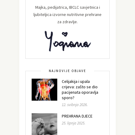
Majka, pedijatrica, IBCLC savjetnica i
ljubiteljica izvorne nutritivne prehrane
za zdravlje.
NAJNOVIJE OBJAVE
Celijakija i upala
crijeva: zašto se dio
pacijenata oporavlja
sporo?
12. svibnja 2026.
PREHRANA DJECE
25. lipnja 2025.