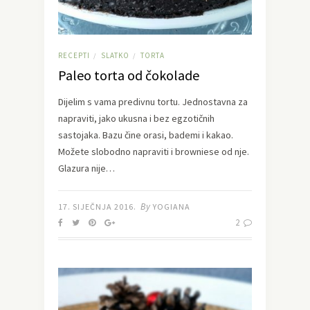
RECEPTI
SLATKO
TORTA
/
/
Paleo torta od čokolade
Dijelim s vama predivnu tortu. Jednostavna za
napraviti, jako ukusna i bez egzotičnih
sastojaka. Bazu čine orasi, bademi i kakao.
Možete slobodno napraviti i browniese od nje.
Glazura nije…
By
17. SIJEČNJA 2016.
YOGIANA
2