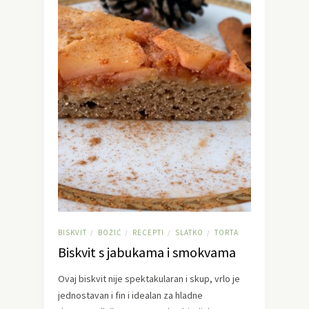
BISKVIT
BOŽIĆ
RECEPTI
SLATKO
TORTA
/
/
/
/
Biskvit s jabukama i smokvama
Ovaj biskvit nije spektakularan i skup, vrlo je
jednostavan i fin i idealan za hladne