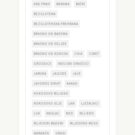
ARU PRAH
BANANA
BATAT
BEZGLUTENA
BEZGLUTENSKA PREHRANA
BRAŠNO OD BADEMA
BRAŠNO OD HELJDE
BRAŠNO OD KOKOSA
CHIA
CIMET
GROŽĐICE
INDIJSKI ORAŠČIĆI
JABUKA
JAGODE
JAJE
JAVOROV SIRUP
KAKAO
KOKOSOVO MLIJEKO
KOKOSOVO ULJE
LAN
LJEŠNJACI
LUK
MASLAC
MED
MLIJEKO
MLJEVENI BADEMI
MLJEVENO MESO
NARANČA
ORASI