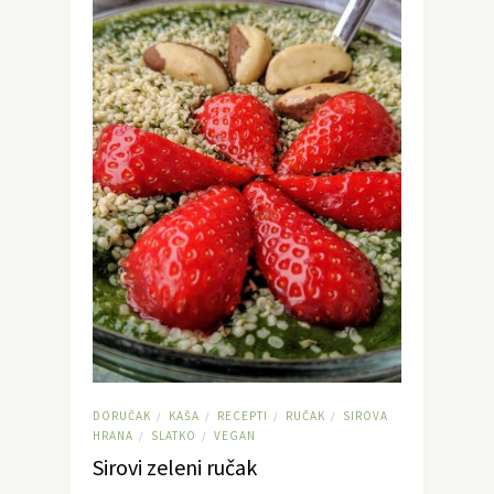
DORUČAK
KAŠA
RECEPTI
RUČAK
SIROVA
/
/
/
/
HRANA
SLATKO
VEGAN
/
/
Sirovi zeleni ručak