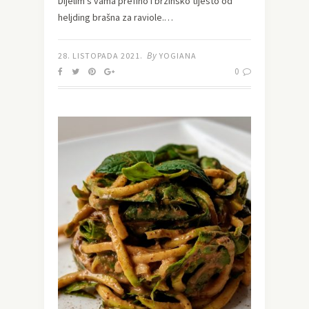
Dijelim s vama prefino i brzinsko tijesto od
heljding brašna za raviole.…
By
28. LISTOPADA 2021.
YOGIANA
0