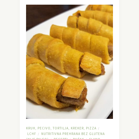
KRUH, PECIVO, TORTILJA, KREKER, PIZZA
/
LCHF
NUTRITIVNA PREHRANA BEZ GLUTENA
/