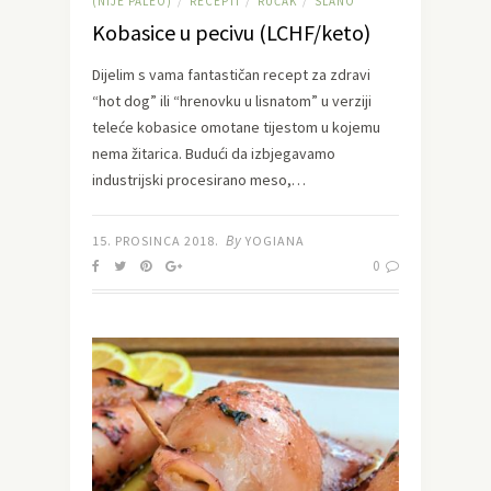
(NIJE PALEO)
RECEPTI
RUČAK
SLANO
/
/
/
Kobasice u pecivu (LCHF/keto)
Dijelim s vama fantastičan recept za zdravi
“hot dog” ili “hrenovku u lisnatom” u verziji
teleće kobasice omotane tijestom u kojemu
nema žitarica. Budući da izbjegavamo
industrijski procesirano meso,…
By
15. PROSINCA 2018.
YOGIANA
0