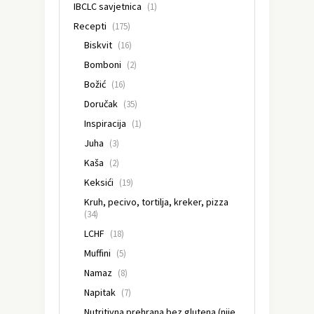
IBCLC savjetnica
(1)
Recepti
(175)
Biskvit
(16)
Bomboni
(2)
Božić
(16)
Doručak
(35)
Inspiracija
(1)
Juha
(3)
Kaša
(2)
Keksići
(19)
Kruh, pecivo, tortilja, kreker, pizza
(34)
LCHF
(18)
Muffini
(5)
Namaz
(8)
Napitak
(7)
Nutritivna prehrana bez glutena (nije