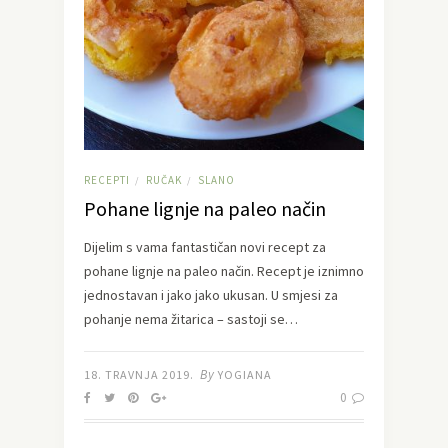
RECEPTI
RUČAK
SLANO
/
/
Pohane lignje na paleo način
Dijelim s vama fantastičan novi recept za
pohane lignje na paleo način. Recept je iznimno
jednostavan i jako jako ukusan. U smjesi za
pohanje nema žitarica – sastoji se…
By
18. TRAVNJA 2019.
YOGIANA
0