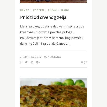
NAMAZ
RECEPTI
RUČAK
SLANO
/
/
/
Prilozi od crvenog zelja
Ideja iza ovog posta je dati vam inspiraciju za
kreativne i nutritivne povrtne priloge.
Pokušavam jesti što više raznolikog povrća u
danu i to želim i za ostale članove…
By
2. SRPNJA 2017.
YOGIANA
0