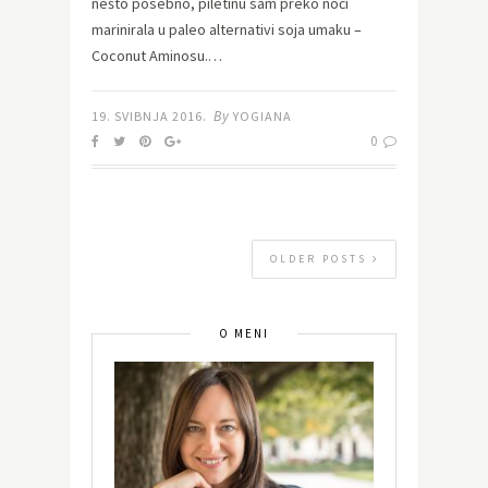
nešto posebno, piletinu sam preko noći
marinirala u paleo alternativi soja umaku –
Coconut Aminosu.…
By
19. SVIBNJA 2016.
YOGIANA
0
OLDER POSTS
O MENI