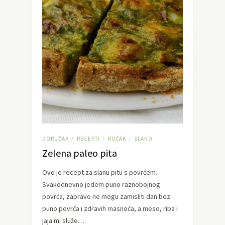
DORUČAK
RECEPTI
RUČAK
SLANO
/
/
/
Zelena paleo pita
Ovo je recept za slanu pitu s povrćem.
Svakodnevno jedem puno raznobojnog
povrća, zapravo ne mogu zamisliti dan bez
puno povrća i zdravih masnoća, a meso, riba i
jaja mi služe…