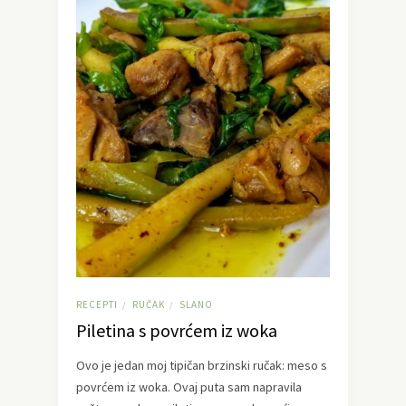
RECEPTI
RUČAK
SLANO
/
/
Piletina s povrćem iz woka
Ovo je jedan moj tipičan brzinski ručak: meso s
povrćem iz woka. Ovaj puta sam napravila