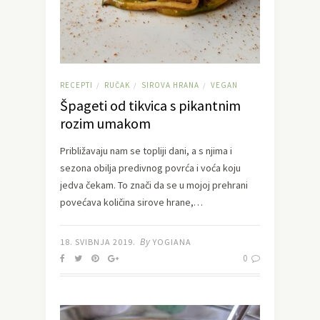
RECEPTI
RUČAK
SIROVA HRANA
VEGAN
/
/
/
Špageti od tikvica s pikantnim
rozim umakom
Približavaju nam se topliji dani, a s njima i
sezona obilja predivnog povrća i voća koju
jedva čekam. To znači da se u mojoj prehrani
povećava količina sirove hrane,…
By
18. SVIBNJA 2019.
YOGIANA
0