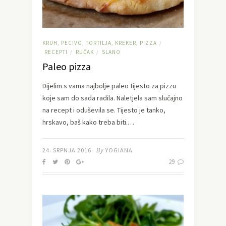
KRUH, PECIVO, TORTILJA, KREKER, PIZZA
/
RECEPTI
RUČAK
SLANO
/
/
Paleo pizza
Dijelim s vama najbolje paleo tijesto za pizzu
koje sam do sada radila. Naletjela sam slučajno
na recept i oduševila se. Tijesto je tanko,
hrskavo, baš kako treba biti.…
By
24. SRPNJA 2016.
YOGIANA
29