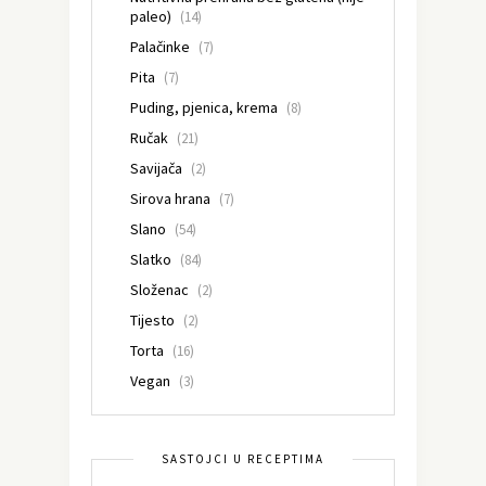
paleo)
(14)
Palačinke
(7)
Pita
(7)
Puding, pjenica, krema
(8)
Ručak
(21)
Savijača
(2)
Sirova hrana
(7)
Slano
(54)
Slatko
(84)
Složenac
(2)
Tijesto
(2)
Torta
(16)
Vegan
(3)
SASTOJCI U RECEPTIMA