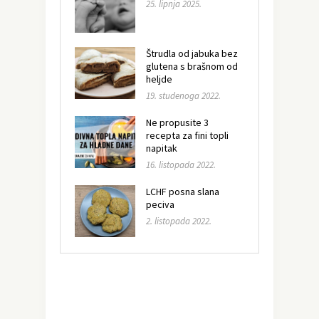
25. lipnja 2025.
Štrudla od jabuka bez
glutena s brašnom od
heljde
19. studenoga 2022.
Ne propusite 3
recepta za fini topli
napitak
16. listopada 2022.
LCHF posna slana
peciva
2. listopada 2022.