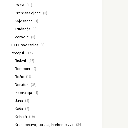
Paleo
(10)
Prehrana djece
(8)
Svjesnost
(1)
Trudnoća
(5)
Zdravlje
(8)
IBCLC savjetnica
(1)
Recepti
(175)
Biskvit
(16)
Bomboni
(2)
Božić
(16)
Doručak
(35)
Inspiracija
(1)
Juha
(3)
Kaša
(2)
Keksići
(19)
Kruh, pecivo, tortilja, kreker, pizza
(34)