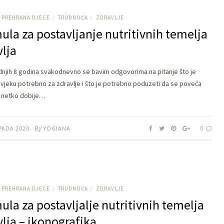
PREHRANA DJECE
TRUDNOĆA
ZDRAVLJE
/
/
ula za postavljanje nutritivnih temelja
vlja
njih 8 godina svakodnevno se bavim odgovorima na pitanje što je
vjeku potrebno za zdravlje i što je potrebno poduzeti da se poveća
 netko dobije…
By
0
PADA 2020.
YOGIANA
PREHRANA DJECE
TRUDNOĆA
ZDRAVLJE
/
/
ula za postavljalje nutritivnih temelja
vlja – ikonografika