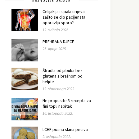
NAJNOVIJE OBJAVE
Celijakija i upala crijeva:
zašto se dio pacijenata
oporavlja sporo?
12. svibnja 2026.
PREHRANA DJECE
25. lipnja 2025.
Štrudla od jabuka bez
glutena s brašnom od
heljde
19. studenoga 2022.
Ne propusite 3 recepta za
fini topli napitak
16. listopada 2022.
LCHF posna slana peciva
2. listopada 2022.