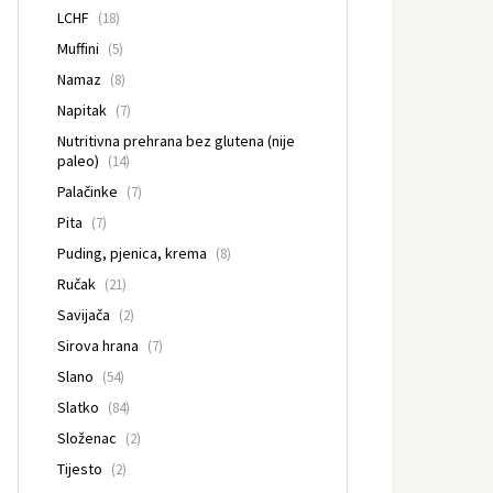
LCHF
(18)
Muffini
(5)
Namaz
(8)
Napitak
(7)
Nutritivna prehrana bez glutena (nije
paleo)
(14)
Palačinke
(7)
Pita
(7)
Puding, pjenica, krema
(8)
Ručak
(21)
Savijača
(2)
Sirova hrana
(7)
Slano
(54)
Slatko
(84)
Složenac
(2)
Tijesto
(2)