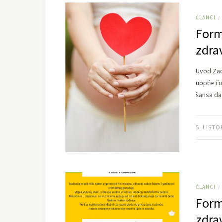
ČLANCI
/
Form
zdra
Uvod Zad
uopće čo
šansa da
5. LISTO
ČLANCI
/
Form
zdra