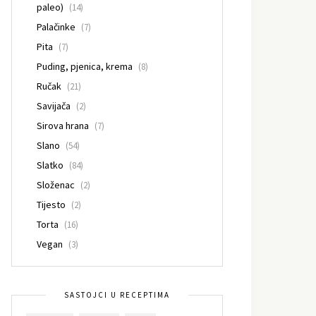
paleo)
(14)
Palačinke
(7)
Pita
(7)
Puding, pjenica, krema
(8)
Ručak
(21)
Savijača
(2)
Sirova hrana
(7)
Slano
(54)
Slatko
(84)
Složenac
(2)
Tijesto
(2)
Torta
(16)
Vegan
(3)
SASTOJCI U RECEPTIMA