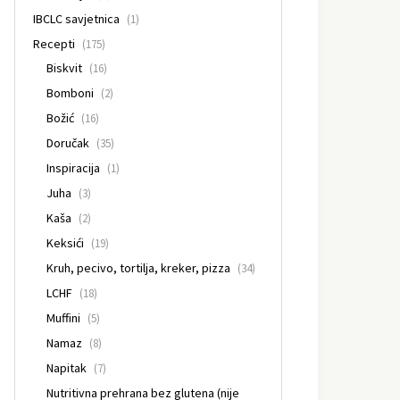
IBCLC savjetnica
(1)
Recepti
(175)
Biskvit
(16)
Bomboni
(2)
Božić
(16)
Doručak
(35)
Inspiracija
(1)
Juha
(3)
Kaša
(2)
Keksići
(19)
Kruh, pecivo, tortilja, kreker, pizza
(34)
LCHF
(18)
Muffini
(5)
Namaz
(8)
Napitak
(7)
Nutritivna prehrana bez glutena (nije