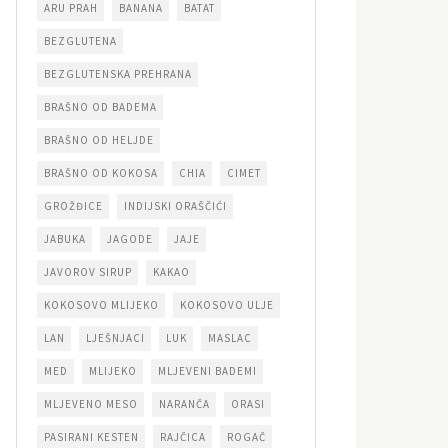
ARU PRAH
BANANA
BATAT
BEZGLUTENA
BEZGLUTENSKA PREHRANA
BRAŠNO OD BADEMA
BRAŠNO OD HELJDE
BRAŠNO OD KOKOSA
CHIA
CIMET
GROŽĐICE
INDIJSKI ORAŠČIĆI
JABUKA
JAGODE
JAJE
JAVOROV SIRUP
KAKAO
KOKOSOVO MLIJEKO
KOKOSOVO ULJE
LAN
LJEŠNJACI
LUK
MASLAC
MED
MLIJEKO
MLJEVENI BADEMI
MLJEVENO MESO
NARANČA
ORASI
PASIRANI KESTEN
RAJČICA
ROGAČ