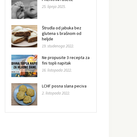
25. lipnja 2025.
Štrudla od jabuka bez
glutena s brašnom od
heljde
19. studenoga 2022.
Ne propusite 3 recepta za
fini topli napitak
16. listopada 2022.
LCHF posna slana peciva
2. listopada 2022.