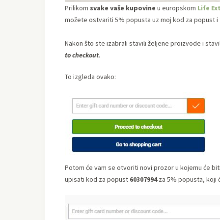
Prilikom
svake vaše kupovine
u europskom
Life Ex
možete ostvariti 5% popusta uz moj kod za popust i t
Nakon što ste izabrali stavili željene proizvode i stavil
to checkout
.
To izgleda ovako:
Potom će vam se otvoriti novi prozor u kojemu će bi
upisati kod za popust
60307994
za 5% popusta, koji će