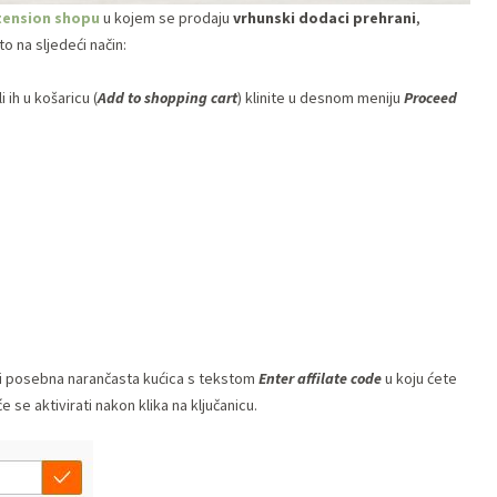
tension shopu
u kojem se prodaju
vrhunski dodaci prehrani
,
o na sljedeći način:
i ih u košaricu (
Add to shopping cart
) klinite u desnom meniju
Proceed
ti posebna narančasta kućica s tekstom
Enter affilate code
u koju ćete
 se aktivirati nakon klika na ključanicu.