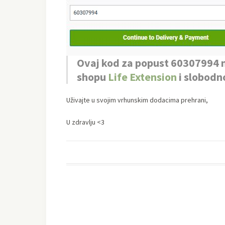
Ovaj kod za popust
60307994
m
shopu
Life Extension
i slobodn
Uživajte u svojim vrhunskim dodacima prehrani,
U zdravlju <3