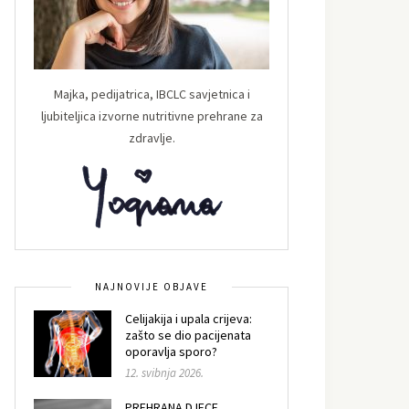
Majka, pedijatrica, IBCLC savjetnica i
ljubiteljica izvorne nutritivne prehrane za
zdravlje.
NAJNOVIJE OBJAVE
Celijakija i upala crijeva:
zašto se dio pacijenata
oporavlja sporo?
12. svibnja 2026.
PREHRANA DJECE