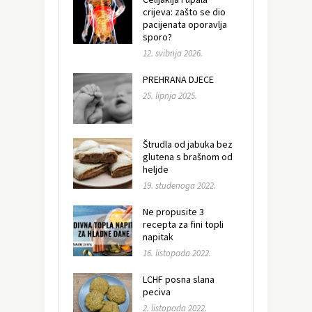
crijeva: zašto se dio
pacijenata oporavlja
sporo?
12. svibnja 2026.
PREHRANA DJECE
25. lipnja 2025.
Štrudla od jabuka bez
glutena s brašnom od
heljde
19. studenoga 2022.
Ne propusite 3
recepta za fini topli
napitak
16. listopada 2022.
LCHF posna slana
peciva
2. listopada 2022.