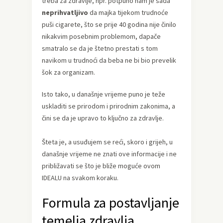
treba za zdravlje, npr. potpuno nam je sada
neprihvatljivo
da majka tijekom trudnoće
puši cigarete, što se prije 40 godina nije činilo
nikakvim posebnim problemom, dapače
smatralo se da je štetno prestati s tom
navikom u trudnoći da beba ne bi bio prevelik
šok za organizam.
Isto tako, u današnje vrijeme puno je teže
uskladiti se prirodom i prirodnim zakonima, a
čini se da je upravo to ključno za zdravlje.
Šteta je, a usuđujem se reći, skoro i grijeh, u
današnje vrijeme ne znati ove informacije i ne
približavati se što je bliže moguće ovom
IDEALU na svakom koraku.
Formula za postavljanje
temelja zdravlja