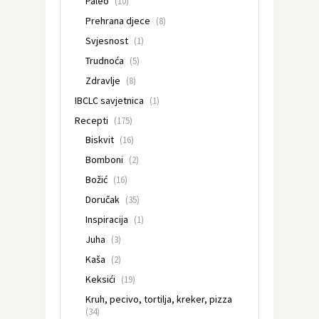
Paleo
(10)
Prehrana djece
(8)
Svjesnost
(1)
Trudnoća
(5)
Zdravlje
(8)
IBCLC savjetnica
(1)
Recepti
(175)
Biskvit
(16)
Bomboni
(2)
Božić
(16)
Doručak
(35)
Inspiracija
(1)
Juha
(3)
Kaša
(2)
Keksići
(19)
Kruh, pecivo, tortilja, kreker, pizza
(34)