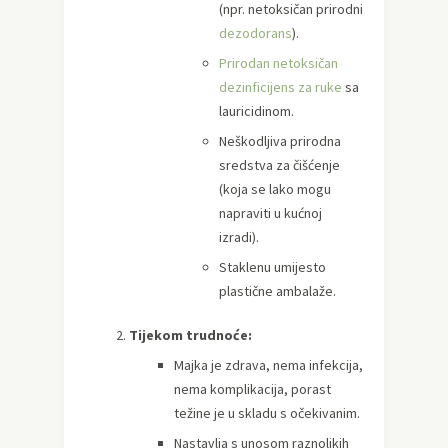
(npr. netoksičan prirodni
dezodorans
).
Prirodan netoksičan
dezinficijens za ruke
sa
lauricidinom.
Neškodljiva prirodna
sredstva za čišćenje
(koja se lako mogu
napraviti u kućnoj
izradi).
Staklenu umijesto
plastične ambalaže.
Tijekom trudnoće:
Majka je zdrava, nema infekcija,
nema komplikacija, porast
težine je u skladu s očekivanim.
Nastavlja s unosom raznolikih