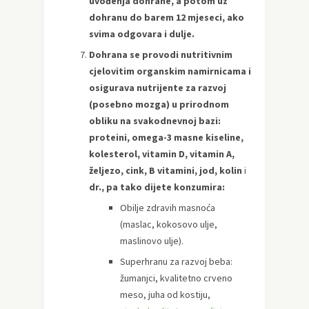
uvođenja dohrane, a potom uz
dohranu do barem 12 mjeseci, ako
svima odgovara i dulje.
Dohrana se provodi nutritivnim
cjelovitim organskim namirnicama i
osigurava nutrijente za razvoj
(posebno mozga) u prirodnom
obliku na svakodnevnoj bazi:
proteini, omega-3 masne kiseline,
kolesterol, vitamin D, vitamin A,
željezo, cink, B vitamini, jod, kolin
i
dr., pa tako dijete konzumira:
Obilje zdravih masnoća
(maslac, kokosovo ulje,
maslinovo ulje).
Superhranu za razvoj beba:
žumanjci, kvalitetno crveno
meso, juha od kostiju,