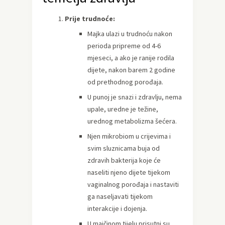
Prije trudnoće:
Majka ulazi u trudnoću nakon
perioda pripreme od 4-6
mjeseci, a ako je ranije rodila
dijete, nakon barem 2 godine
od prethodnog porođaja.
U punoj je snazi i zdravlju, nema
upale, uredne je težine,
urednog metabolizma šećera.
Njen mikrobiom u crijevima i
svim sluznicama buja od
zdravih bakterija koje će
naseliti njeno dijete tijekom
vaginalnog porođaja i nastaviti
ga naseljavati tijekom
interakcije i dojenja.
U majčinom tijelu prisutni su