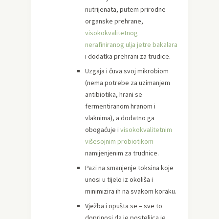
nutrijenata, putem prirodne
organske prehrane,
visokokvalitetnog
nerafiniranog ulja jetre bakalara
i dodatka prehrani za trudice.
Uzgaja i čuva svoj mikrobiom
(nema potrebe za uzimanjem
antibiotika, hrani se
fermentiranom hranom i
vlaknima), a dodatno ga
obogaćuje i
visokokvalitetnim
višesojnim probiotikom
namijenjenim za trudnice.
Pazi na smanjenje toksina koje
unosi u tijelo iz okoliša i
minimizira ih na svakom koraku.
Vježba i opušta se – sve to
doprinosi da je posteljica je