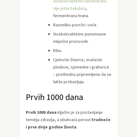
visokokvalitetno nerafinirano
ulje jetre bakalara
,
fermentirana hrana.
Raznoliko povrće i voće.
Visokokvalitetne punomasne
mliječne proizvode.
Ribu.
Cjelovite žitarice, orašaste
plodove, sjemenke i grahorice
– prethodno pripremljene da se
lakše probavljaju.
Prvih 1000 dana
Prvih 1000 dana
ključno je za postavljanje
temelja zdravlja, a obuhvaća period
trudnoće
i prve dvije godine života
.