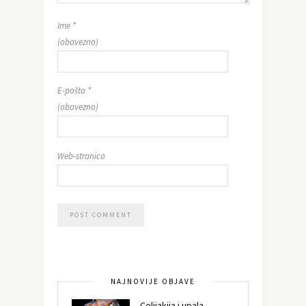
Ime
*
(obavezno)
E-pošta
*
(obavezno)
Web-stranica
NAJNOVIJE OBJAVE
Celijakija i upala