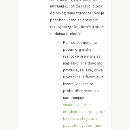
nutrijeni ključni za razvoj ploda
od prvog dana trudnoće (ovo je
posebno važno za optimalni
razvoj mozga koji kreće u prvim
tjednima trudnoće):
Puni se nutrijentima
putem organske
raznolike prehrane sa
naglaskom na dovoljno
proteina, željeza, cinka i
B vitamina iz životnjskih
izvora, vlakana te
probiotičke hrane koju
nadopunjuje
visokokvalitetnim
nerafiniranim uljem jetre
bakalara, stoljećima
poznatom superhranom