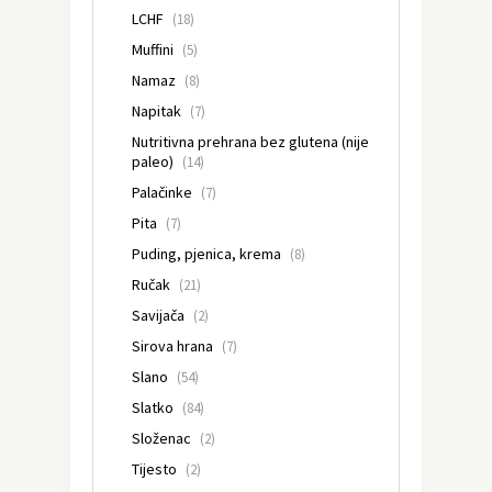
LCHF
(18)
Muffini
(5)
Namaz
(8)
Napitak
(7)
Nutritivna prehrana bez glutena (nije
paleo)
(14)
Palačinke
(7)
Pita
(7)
Puding, pjenica, krema
(8)
Ručak
(21)
Savijača
(2)
Sirova hrana
(7)
Slano
(54)
Slatko
(84)
Složenac
(2)
Tijesto
(2)