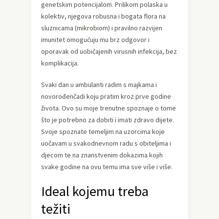
genetskim potencijalom. Prilikom polaska u
kolektiv, njegova robusna i bogata flora na
sluznicama (mikrobiom) i pravilno razvijen
imunitet omogućuju mu brz odgovor i
oporavak od uobičajenih virusnih infekcija, bez
komplikacija.
Svaki dan u ambulanti radim s majkama i
novorođenčadi koju pratim kroz prve godine
života. Ovo su moje trenutne spoznaje o tome
što je potrebno za dobiti i imati zdravo dijete.
Svoje spoznate temeljim na uzorcima koje
uočavam u svakodnevnom radu s obiteljima i
djecom te na znanstvenim dokazima kojih
svake godine na ovu temu ima sve više i više.
Ideal kojemu treba
težiti