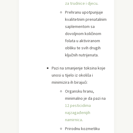
za trudnice i djecu
.
Prehranu upotpunjuje
kvalitetnim prenatalnim
saplementom sa
dovoljnom količinom
folata u aktiviranom
obliku te svih drugih
ključnih nutrijenata.
Pazi na smanjenje toksina koje
unosi u tijelo iz okoliša i
minimizira ih birajući:
Organsku hranu,
minimalno je da pazi na
12 pesticidima
najzagađenijih
namirnica
.
Prirodnu kozmetiku