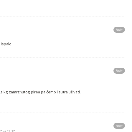
Reply
 ispalo.
Reply
a kg zamrznutog pirea pa ćemo i sutra uživati.
Reply
7. at 23:37