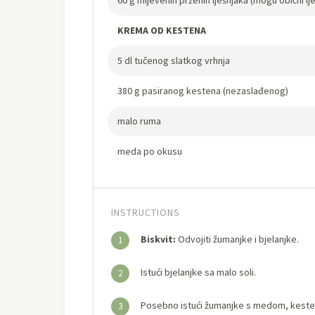
60 g mljevenih prženih lješnjaka (mogu obični lj
KREMA OD KESTENA
5 dl tučenog slatkog vrhnja
380 g pasiranog kestena (nezaslađenog)
malo ruma
meda po okusu
INSTRUCTIONS
Biskvit:
Odvojiti žumanjke i bjelanjke.
1
Istući bjelanjke sa malo soli.
2
Posebno istući žumanjke s medom, kesten
3