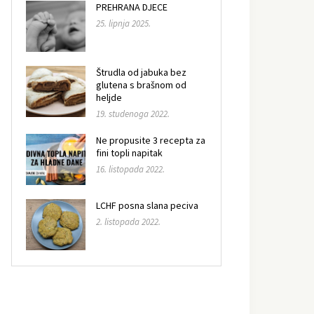
PREHRANA DJECE
25. lipnja 2025.
Štrudla od jabuka bez
glutena s brašnom od
heljde
19. studenoga 2022.
Ne propusite 3 recepta za
fini topli napitak
16. listopada 2022.
LCHF posna slana peciva
2. listopada 2022.