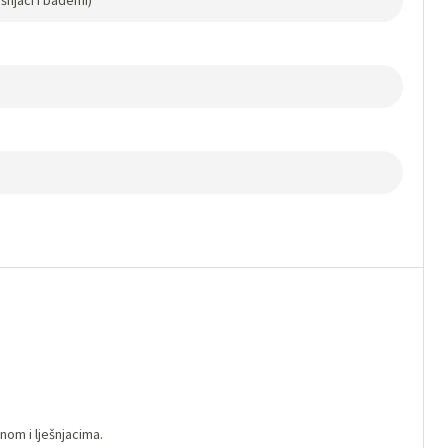
ešnjaci i bademi)
om i lješnjacima.