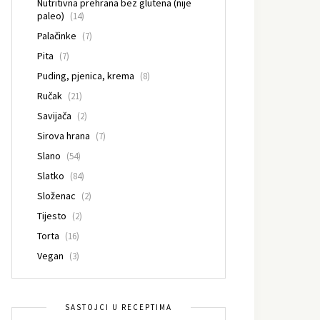
Nutritivna prehrana bez glutena (nije
paleo)
(14)
Palačinke
(7)
Pita
(7)
Puding, pjenica, krema
(8)
Ručak
(21)
Savijača
(2)
Sirova hrana
(7)
Slano
(54)
Slatko
(84)
Složenac
(2)
Tijesto
(2)
Torta
(16)
Vegan
(3)
SASTOJCI U RECEPTIMA