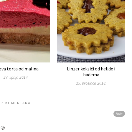
ova torta od malina
Linzer keksići od heljde i
badema
27. lipnja 2014.
25. prosinca 2018.
6 KOMENTARA
Reply
 🙂