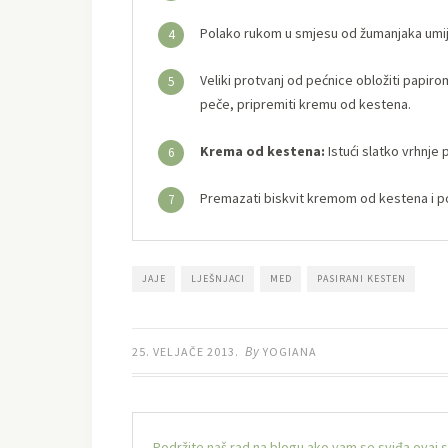
Polako rukom u smjesu od žumanjaka umije
4
Veliki protvanj od pećnice obložiti papirom
5
peče, pripremiti kremu od kestena.
Krema od kestena:
Istući slatko vrhnje
6
Premazati biskvit kremom od kestena i po
7
JAJE
LJEŠNJACI
MED
PASIRANI KESTEN
By
25. VELJAČE 2013.
YOGIANA
Podržite naš rad na blogu ako vam se sviđa ovaj 