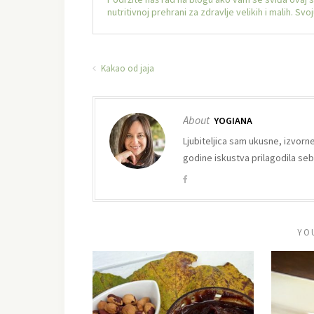
nutritivnoj prehrani za zdravlje velikih i malih. S
Kakao od jaja
About
YOGIANA
Ljubiteljica sam ukusne, izvorn
godine iskustva prilagodila sebi 
YO