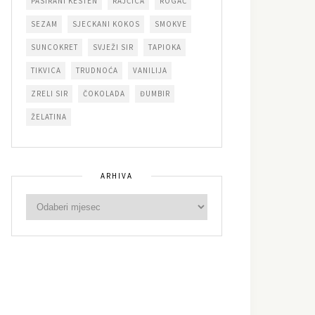
PASIRANI KESTEN
RAJČICA
ROGAČ
SEZAM
SJECKANI KOKOS
SMOKVE
SUNCOKRET
SVJEŽI SIR
TAPIOKA
TIKVICA
TRUDNOĆA
VANILIJA
ZRELI SIR
ČOKOLADA
ĐUMBIR
ŽELATINA
ARHIVA