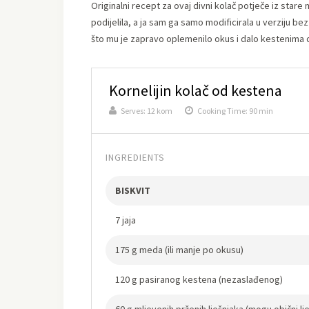
Originalni recept za ovaj divni kolač potječe iz stare
podijelila, a ja sam ga samo modificirala u verziju be
što mu je zapravo oplemenilo okus i dalo kestenima d
Kornelijin kolač od kestena
Serves:
12 kom
Cooking Time: 90 min
INGREDIENTS
BISKVIT
7 jaja
175 g meda (ili manje po okusu)
120 g pasiranog kestena (nezaslađenog)