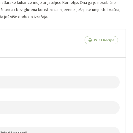
 mađarske kuharice moje prijateljice Kornelije. Ona ga je nesebično
z žitarica i bez glutena koristeći samljevene lješnjake umjesto brašna,
a još više dođu do izražaja.
Print Recipe