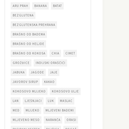
ARU PRAH
BANANA
BATAT
BEZGLUTENA
BEZGLUTENSKA PREHRANA
BRAŠNO OD BADEMA
BRAŠNO OD HELJDE
BRAŠNO OD KOKOSA
CHIA
CIMET
GROŽĐICE
INDIJSKI ORAŠČIĆI
JABUKA
JAGODE
JAJE
JAVOROV SIRUP
KAKAO
KOKOSOVO MLIJEKO
KOKOSOVO ULJE
LAN
LJEŠNJACI
LUK
MASLAC
MED
MLIJEKO
MLJEVENI BADEMI
MLJEVENO MESO
NARANČA
ORASI