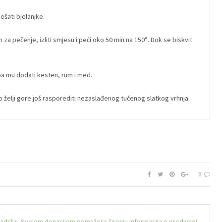
šati bjelanjke.
 za pečenje, izliti smjesu i peći oko 50 min na 150°. Dok se biskvit
 pa mu dodati kesten, rum i med.
 želji gore još rasporediti nezaslađenog tučenog slatkog vrhnja.
6
sadržaj. Svojom donacijom pomažete širenju informacija o predivnoj