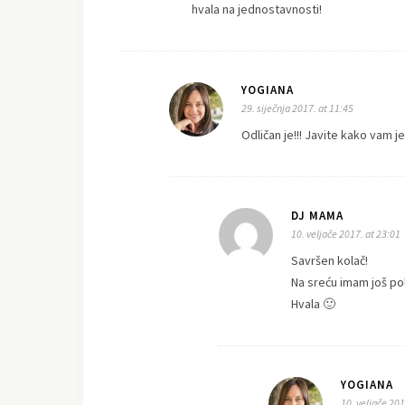
hvala na jednostavnosti!
YOGIANA
29. siječnja 2017. at 11:45
Odličan je!!! Javite kako vam je
DJ MAMA
10. veljače 2017. at 23:01
Savršen kolač!
Na sreću imam još pol
Hvala 🙂
YOGIANA
10. veljače 201