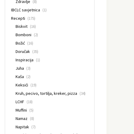
Zdravlje
(8)
IBCLC savjetnica
(1)
Recepti
(175)
Biskvit
(16)
Bomboni
(2)
Božić
(16)
Doručak
(35)
Inspiracija
(1)
Juha
(3)
Kaša
(2)
Keksići
(19)
Kruh, pecivo, tortilja, kreker, pizza
(34)
LCHF
(18)
Muffini
(5)
Namaz
(8)
Napitak
(7)