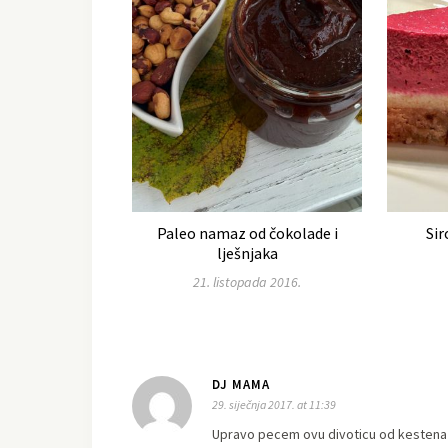
Paleo namaz od čokolade i
Sir
lješnjaka
21. listopada 2016.
DJ MAMA
29. siječnja 2017. at 11:39
Upravo pecem ovu divoticu od kestena