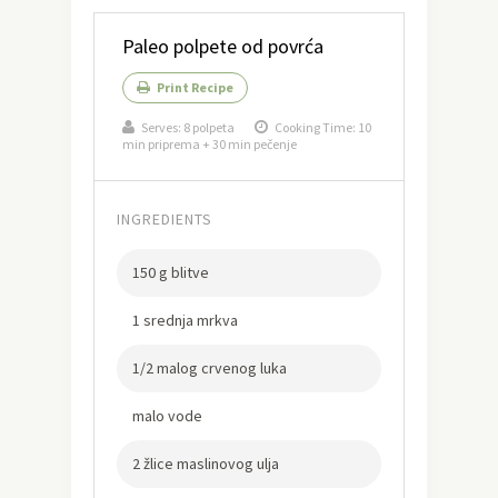
Paleo polpete od povrća
Print Recipe
Serves:
8 polpeta
Cooking Time: 10
min priprema + 30 min pečenje
INGREDIENTS
150 g blitve
1 srednja mrkva
1/2 malog crvenog luka
malo vode
2 žlice maslinovog ulja