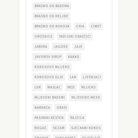
BRAŠNO OD BADEMA
BRAŠNO OD HELJDE
BRAŠNO OD KOKOSA
CHIA
CIMET
GROŽĐICE
INDIJSKI ORAŠČIĆI
JABUKA
JAGODE
JAJE
JAVOROV SIRUP
KAKAO
KOKOSOVO MLIJEKO
KOKOSOVO ULJE
LAN
LJEŠNJACI
LUK
MASLAC
MED
MLIJEKO
MLJEVENI BADEMI
MLJEVENO MESO
NARANČA
ORASI
PASIRANI KESTEN
RAJČICA
ROGAČ
SEZAM
SJECKANI KOKOS