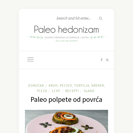
DORUČAK
KRUH, PECIVO, TORTILJA, KREKER,
/
PIZZA
LCHF
RECEPTI
SLANO
/
/
/
Paleo polpete od povrća