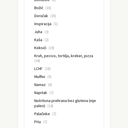
Božić
(16)
Doručak
(35)
Inspiracija
(1)
Juha
(3)
Kaša
(2)
Keksići
(19)
Kruh, pecivo, tortilja, kreker, pizza
(34)
LCHF
(18)
Muffini
(5)
Namaz
(8)
Napitak
(7)
Nutritivna prehrana bez glutena (nije
paleo)
(14)
Palačinke
(7)
Pita
(7)