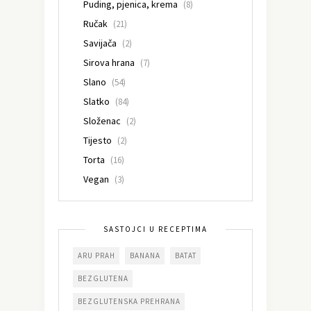
Puding, pjenica, krema
(8)
Ručak
(21)
Savijača
(2)
Sirova hrana
(7)
Slano
(54)
Slatko
(84)
Složenac
(2)
Tijesto
(2)
Torta
(16)
Vegan
(3)
SASTOJCI U RECEPTIMA
ARU PRAH
BANANA
BATAT
BEZGLUTENA
BEZGLUTENSKA PREHRANA