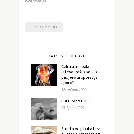
Web-stranica
NAJNOVIJE OBJAVE
Celijakija i upala
crijeva: zašto se dio
pacijenata oporavlja
sporo?
12. svibnja 2026.
PREHRANA DJECE
25. lipnja 2025.
Štrudla od jabuka bez