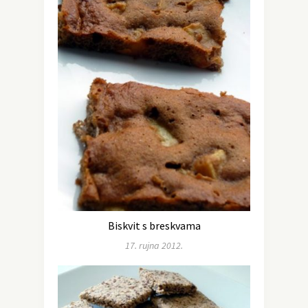
Biskvit s breskvama
17. rujna 2012.