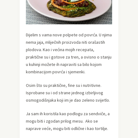
Dijelim s vama nove polpete od povrća. U njima
nema jaja, mliječnih proizvoda niti orašastih
plodova. Kao i većina mojih recepata,
praktične su i gotove za tren, a ovisno o stanju
u kuhinji možete ih napraviti sa bilo kojom
kombinacijom povrća i sjemenki.
Osim što su praktične, fine su i nutritivne.
Isprobane su i od strane jednog izbirljivog
osmogodišnjaka koji im je dao zeleno svijetlo.
Ja sam ih koristila kao podlogu za sendviče, a
mogu biti i zgodan prilog mesu. Ako se
naprave veće, mogu biti odlične i kao tortilje.