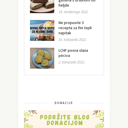
glutena s brašnom od
heljde
19. studenoga 2022.
Ne propusite 3
recepta za fini topli
napitak
16. listopada 2022.
LCHF posna slana
peciva
2. listopada 2022.
DONACIJE