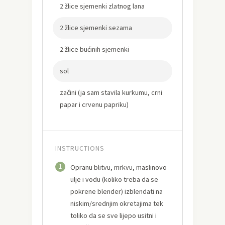
2 žlice sjemenki zlatnog lana
2 žlice sjemenki sezama
2 žlice bućinih sjemenki
sol
začini (ja sam stavila kurkumu, crni
papar i crvenu papriku)
INSTRUCTIONS
1
Opranu blitvu, mrkvu, maslinovo
ulje i vodu (koliko treba da se
pokrene blender) izblendati na
niskim/srednjim okretajima tek
toliko da se sve lijepo usitni i