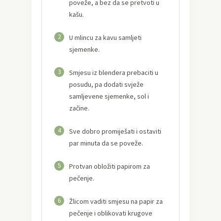
poveže, a bez da se pretvoti u
kašu.
2
U mlincu za kavu samljeti
sjemenke.
3
Smjesu iz blendera prebaciti u
posudu, pa dodati svježe
samljevene sjemenke, sol i
začine.
4
Sve dobro promiješati i ostaviti
par minuta da se poveže.
5
Protvan obložiti papirom za
pečenje.
6
Žlicom vaditi smjesu na papir za
pečenje i oblikovati krugove