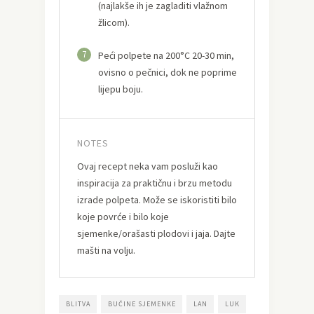
(najlakše ih je zagladiti vlažnom
žlicom).
7
Peći polpete na 200°C 20-30 min,
ovisno o pečnici, dok ne poprime
lijepu boju.
NOTES
Ovaj recept neka vam posluži kao
inspiracija za praktičnu i brzu metodu
izrade polpeta. Može se iskoristiti bilo
koje povrće i bilo koje
sjemenke/orašasti plodovi i jaja. Dajte
mašti na volju.
BLITVA
BUČINE SJEMENKE
LAN
LUK