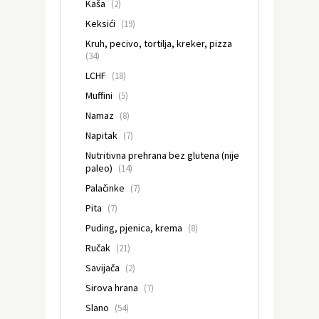
Kaša
(2)
Keksići
(19)
Kruh, pecivo, tortilja, kreker, pizza
(34)
LCHF
(18)
Muffini
(5)
Namaz
(8)
Napitak
(7)
Nutritivna prehrana bez glutena (nije
paleo)
(14)
Palačinke
(7)
Pita
(7)
Puding, pjenica, krema
(8)
Ručak
(21)
Savijača
(2)
Sirova hrana
(7)
Slano
(54)