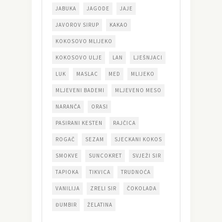
JABUKA
JAGODE
JAJE
JAVOROV SIRUP
KAKAO
KOKOSOVO MLIJEKO
KOKOSOVO ULJE
LAN
LJEŠNJACI
LUK
MASLAC
MED
MLIJEKO
MLJEVENI BADEMI
MLJEVENO MESO
NARANČA
ORASI
PASIRANI KESTEN
RAJČICA
ROGAČ
SEZAM
SJECKANI KOKOS
SMOKVE
SUNCOKRET
SVJEŽI SIR
TAPIOKA
TIKVICA
TRUDNOĆA
VANILIJA
ZRELI SIR
ČOKOLADA
ĐUMBIR
ŽELATINA