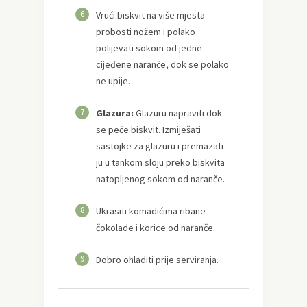
6
Vrući biskvit na više mjesta
probosti nožem i polako
polijevati sokom od jedne
cijeđene naranče, dok se polako
ne upije.
7
Glazura:
Glazuru napraviti dok
se peče biskvit. Izmiješati
sastojke za glazuru i premazati
ju u tankom sloju preko biskvita
natopljenog sokom od naranče.
8
Ukrasiti komadićima ribane
čokolade i korice od naranče.
9
Dobro ohladiti prije serviranja.