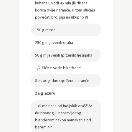
kuhana u vodi 45 min (ili ribana
korica dvije naranče, u tom slučaju
povećati broj jaja na ukupno 8)
150 g meda
250 g mljevenih oraha
50 g mljevenih (prženih) lješnjaka
1/2 žličice sode bikarbone
Sok od jedne cijeđene naranče
Za glazuru:
1 dl maslaca od indijskih oraščića
(kupovnog ili napravljenog
blenderom nakon namakanja od
barem 4 h)