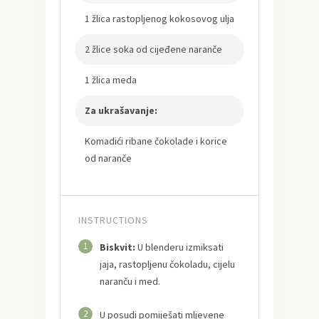
1 žlica rastopljenog kokosovog ulja
2 žlice soka od cijeđene naranče
1 žlica meda
Za ukrašavanje:
Komadići ribane čokolade i korice
od naranče
INSTRUCTIONS
1
Biskvit:
U blenderu izmiksati
jaja, rastopljenu čokoladu, cijelu
naranču i med.
2
U posudi pomiješati mljevene