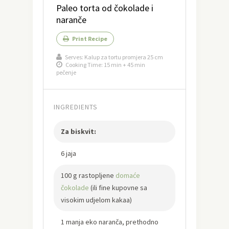
Paleo torta od čokolade i
naranče
Print Recipe
Serves:
Kalup za tortu promjera 25 cm
Cooking Time: 15 min + 45 min
pečenje
INGREDIENTS
Za biskvit:
6 jaja
100 g rastopljene
domaće
čokolade
(ili fine kupovne sa
visokim udjelom kakaa)
1 manja eko naranča, prethodno