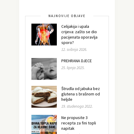
NAJNOVIJE OBJAVE
Celijakija i upala
crijeva: zašto se dio
pacijenata oporavlja
sporo?
12. svibnja 2026.
PREHRANA DJECE
25. lipnja 2025.
Štrudla od jabuka bez
glutena s brašnom od
heljde
19. studenoga 2022.
Ne propusite 3
recepta za fini topli
napitak