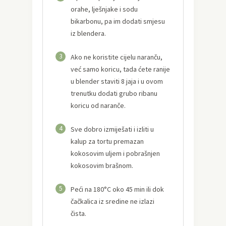
orahe, lješnjake i sodu
bikarbonu, pa im dodati smjesu
iz blendera.
3
Ako ne koristite cijelu naranču,
već samo koricu, tada ćete ranije
u blender staviti 8 jaja i u ovom
trenutku dodati grubo ribanu
koricu od naranče.
4
Sve dobro izmiješati i izliti u
kalup za tortu premazan
kokosovim uljem i pobrašnjen
kokosovim brašnom.
5
Peći na 180°C oko 45 min ili dok
čačkalica iz sredine ne izlazi
čista.