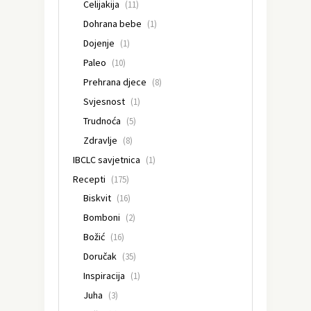
Celijakija
(11)
Dohrana bebe
(1)
Dojenje
(1)
Paleo
(10)
Prehrana djece
(8)
Svjesnost
(1)
Trudnoća
(5)
Zdravlje
(8)
IBCLC savjetnica
(1)
Recepti
(175)
Biskvit
(16)
Bomboni
(2)
Božić
(16)
Doručak
(35)
Inspiracija
(1)
Juha
(3)