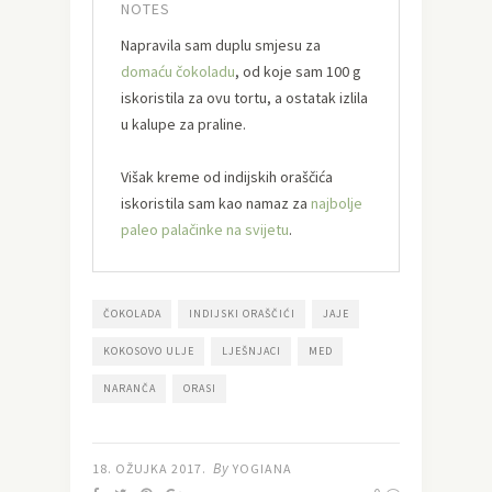
NOTES
Napravila sam duplu smjesu za
domaću čokoladu
, od koje sam 100 g
iskoristila za ovu tortu, a ostatak izlila
u kalupe za praline.
Višak kreme od indijskih oraščića
iskoristila sam kao namaz za
najbolje
paleo palačinke na svijetu
.
ČOKOLADA
INDIJSKI ORAŠČIĆI
JAJE
KOKOSOVO ULJE
LJEŠNJACI
MED
NARANČA
ORASI
By
18. OŽUJKA 2017.
YOGIANA