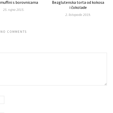
 muffini s borovnicama
Bezglutenska torta od kokosa
i čokolade
25. rujna 2015.
2. listopada 2019.
NO COMMENTS