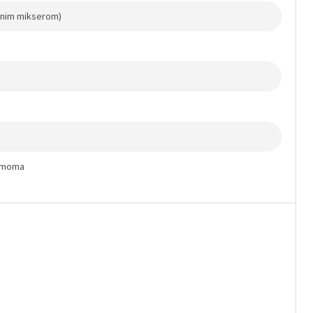
tapnim mikserom)
damoma