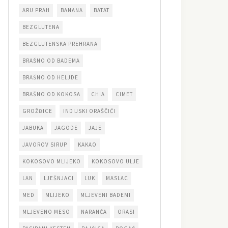
ARU PRAH
BANANA
BATAT
BEZGLUTENA
BEZGLUTENSKA PREHRANA
BRAŠNO OD BADEMA
BRAŠNO OD HELJDE
BRAŠNO OD KOKOSA
CHIA
CIMET
GROŽĐICE
INDIJSKI ORAŠČIĆI
JABUKA
JAGODE
JAJE
JAVOROV SIRUP
KAKAO
KOKOSOVO MLIJEKO
KOKOSOVO ULJE
LAN
LJEŠNJACI
LUK
MASLAC
MED
MLIJEKO
MLJEVENI BADEMI
MLJEVENO MESO
NARANČA
ORASI