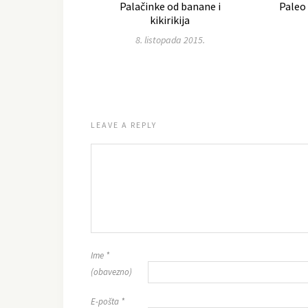
Palačinke od banane i
Paleo
kikirikija
8. listopada 2015.
LEAVE A REPLY
Ime
*
(obavezno)
E-pošta
*