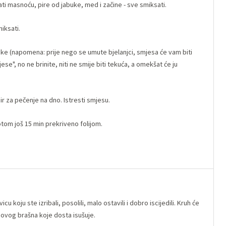
ti masnoću, pire od jabuke, med i začine - sve smiksati.
iksati.
njke (napomena: prije nego se umute bjelanjci, smjesa će vam biti
se", no ne brinite, niti ne smije biti tekuća, a omekšat će ju
ir za pečenje na dno. Istresti smjesu.
otom još 15 min prekriveno folijom.
 koju ste izribali, posolili, malo ostavili i dobro iscijedili. Kruh će
osovog brašna koje dosta isušuje.