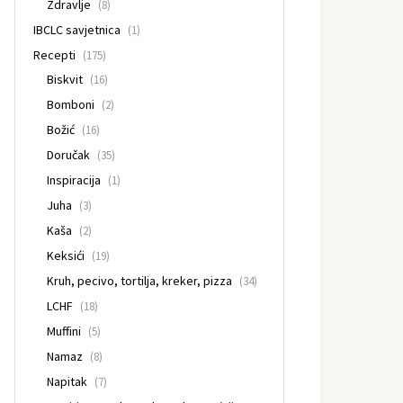
Zdravlje
(8)
IBCLC savjetnica
(1)
Recepti
(175)
Biskvit
(16)
Bomboni
(2)
Božić
(16)
Doručak
(35)
Inspiracija
(1)
Juha
(3)
Kaša
(2)
Keksići
(19)
Kruh, pecivo, tortilja, kreker, pizza
(34)
LCHF
(18)
Muffini
(5)
Namaz
(8)
Napitak
(7)