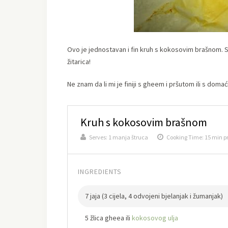
Ovo je jednostavan i fin kruh s kokosovim brašnom. Sv
žitarica!
Ne znam da li mi je finiji s gheem i pršutom ili s dom
Kruh s kokosovim brašnom
Serves:
1 manja štruca
Cooking Time: 15 min p
INGREDIENTS
7 jaja (3 cijela, 4 odvojeni bjelanjak i žumanjak)
5 žlica gheea ili
kokosovog ulja