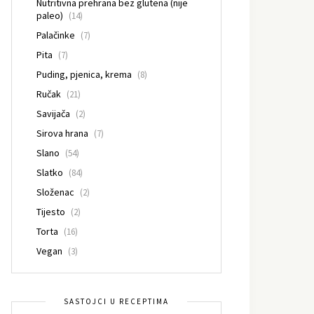
Nutritivna prehrana bez glutena (nije
paleo)
(14)
Palačinke
(7)
Pita
(7)
Puding, pjenica, krema
(8)
Ručak
(21)
Savijača
(2)
Sirova hrana
(7)
Slano
(54)
Slatko
(84)
Složenac
(2)
Tijesto
(2)
Torta
(16)
Vegan
(3)
SASTOJCI U RECEPTIMA