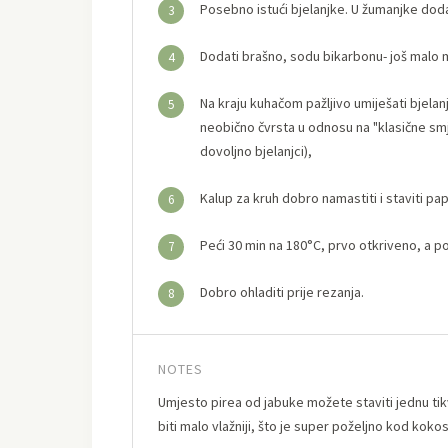
Posebno istući bjelanjke. U žumanjke doda
3
Dodati brašno, sodu bikarbonu- još malo m
4
Na kraju kuhačom pažljivo umiješati bjela
5
neobično čvrsta u odnosu na "klasične smje
dovoljno bjelanjci),
Kalup za kruh dobro namastiti i staviti pap
6
Peći 30 min na 180°C, prvo otkriveno, a p
7
Dobro ohladiti prije rezanja.
8
NOTES
Umjesto pirea od jabuke možete staviti jednu tikvicu
biti malo vlažniji, što je super poželjno kod kok