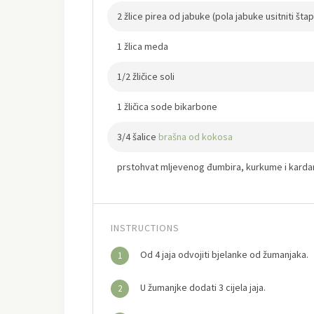
2 žlice pirea od jabuke (pola jabuke usitniti š
1 žlica meda
1/2 žličice soli
1 žličica sode bikarbone
3/4 šalice
brašna od kokosa
prstohvat mljevenog đumbira, kurkume i kar
INSTRUCTIONS
Od 4 jaja odvojiti bjelanke od žumanjaka.
1
U žumanjke dodati 3 cijela jaja.
2