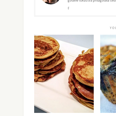
godine iskustva prilagodila sebi 
YO