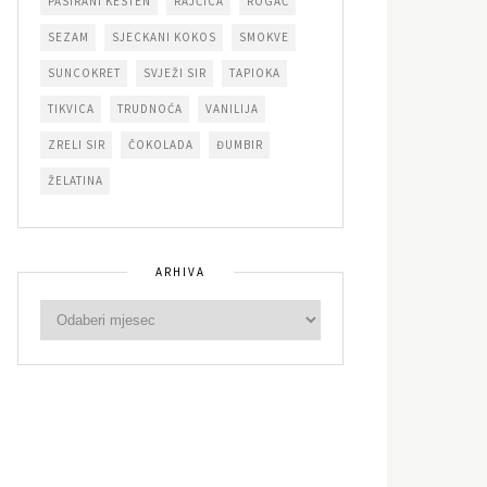
PASIRANI KESTEN
RAJČICA
ROGAČ
SEZAM
SJECKANI KOKOS
SMOKVE
SUNCOKRET
SVJEŽI SIR
TAPIOKA
TIKVICA
TRUDNOĆA
VANILIJA
ZRELI SIR
ČOKOLADA
ĐUMBIR
ŽELATINA
ARHIVA