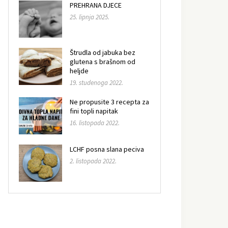
PREHRANA DJECE
25. lipnja 2025.
Štrudla od jabuka bez
glutena s brašnom od
heljde
19. studenoga 2022.
Ne propusite 3 recepta za
fini topli napitak
16. listopada 2022.
LCHF posna slana peciva
2. listopada 2022.