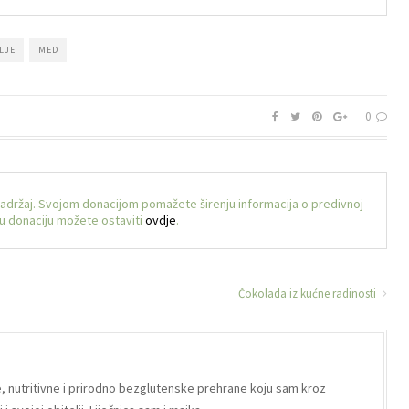
LJE
MED
0
sadržaj. Svojom donacijom pomažete širenju informacija o predivnoj
voju donaciju možete ostaviti
ovdje
.
Čokolada iz kućne radinosti
e, nutritivne i prirodno bezglutenske prehrane koju sam kroz