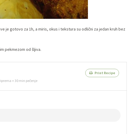
e je gotovo za 1h, a miris, okus i tekstura su odlični za jedan kruh bez
aćim pekmezom od šljiva.
Print Recipe
riprema + 30 min pečenje