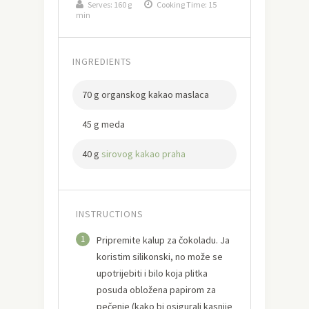
Serves:
160 g
Cooking Time: 15
min
INGREDIENTS
70 g organskog kakao maslaca
45 g meda
40 g
sirovog kakao praha
INSTRUCTIONS
1
Pripremite kalup za čokoladu. Ja
koristim silikonski, no može se
upotrijebiti i bilo koja plitka
posuda obložena papirom za
pečenje (kako bi osigurali kasnije