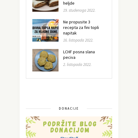
heljde
19. studenoga 2022.
Ne propusite 3
recepta za fini topli
napitak
16. listopada 2022.
LCHF posna slana
peciva
2. listopada 2022.
DONACIJE