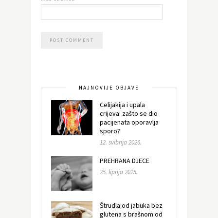
NAJNOVIJE OBJAVE
Celijakija i upala
crijeva: zašto se dio
pacijenata oporavlja
sporo?
12. svibnja 2026.
PREHRANA DJECE
25. lipnja 2025.
Štrudla od jabuka bez
glutena s brašnom od