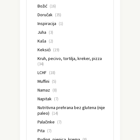
Božić
(16)
Doručak
(35)
Inspiracija
(1)
Juha
(3)
Kaša
(2)
Keksići
(19)
Kruh, pecivo, tortilja, kreker, pizza
(34)
LCHF
(18)
Muffini
(5)
Namaz
(8)
Napitak
(7)
Nutritivna prehrana bez glutena (nije
paleo)
(14)
Palačinke
(7)
Pita
(7)
Puding, pjenica, krema
(8)