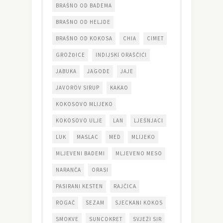
BRAŠNO OD BADEMA
BRAŠNO OD HELJDE
BRAŠNO OD KOKOSA
CHIA
CIMET
GROŽĐICE
INDIJSKI ORAŠČIĆI
JABUKA
JAGODE
JAJE
JAVOROV SIRUP
KAKAO
KOKOSOVO MLIJEKO
KOKOSOVO ULJE
LAN
LJEŠNJACI
LUK
MASLAC
MED
MLIJEKO
MLJEVENI BADEMI
MLJEVENO MESO
NARANČA
ORASI
PASIRANI KESTEN
RAJČICA
ROGAČ
SEZAM
SJECKANI KOKOS
SMOKVE
SUNCOKRET
SVJEŽI SIR