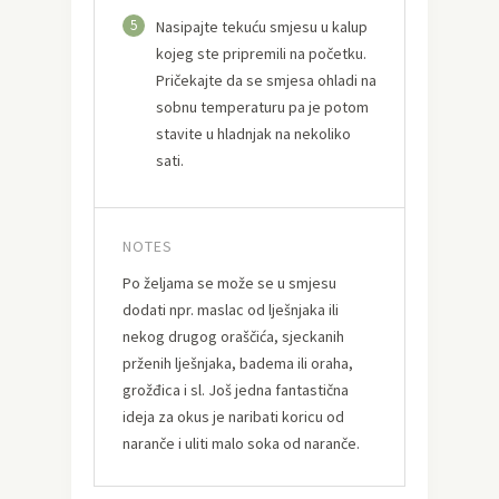
5
Nasipajte tekuću smjesu u kalup
kojeg ste pripremili na početku.
Pričekajte da se smjesa ohladi na
sobnu temperaturu pa je potom
stavite u hladnjak na nekoliko
sati.
NOTES
Po željama se može se u smjesu
dodati npr. maslac od lješnjaka ili
nekog drugog oraščića, sjeckanih
prženih lješnjaka, badema ili oraha,
grožđica i sl. Još jedna fantastična
ideja za okus je naribati koricu od
naranče i uliti malo soka od naranče.