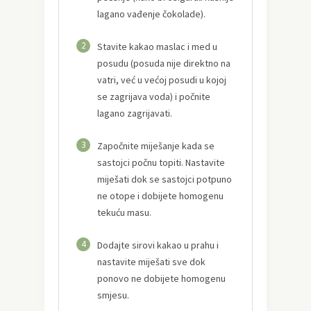
lagano vađenje čokolade).
2
Stavite kakao maslac i med u
posudu (posuda nije direktno na
vatri, već u većoj posudi u kojoj
se zagrijava voda) i počnite
lagano zagrijavati.
3
Započnite miješanje kada se
sastojci počnu topiti. Nastavite
miješati dok se sastojci potpuno
ne otope i dobijete homogenu
tekuću masu.
4
Dodajte sirovi kakao u prahu i
nastavite miješati sve dok
ponovo ne dobijete homogenu
smjesu.