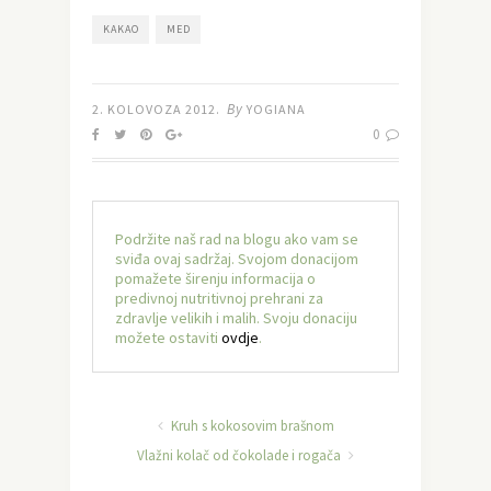
KAKAO
MED
By
2. KOLOVOZA 2012.
YOGIANA
0
Podržite naš rad na blogu ako vam se
sviđa ovaj sadržaj. Svojom donacijom
pomažete širenju informacija o
predivnoj nutritivnoj prehrani za
zdravlje velikih i malih. Svoju donaciju
možete ostaviti
ovdje
.
Kruh s kokosovim brašnom
Vlažni kolač od čokolade i rogača