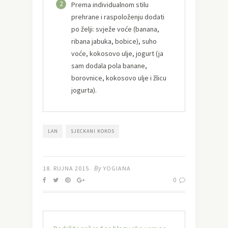
2
Prema individualnom stilu
prehrane i raspoloženju dodati
po želji: svježe voće (banana,
ribana jabuka, bobice), suho
voće, kokosovo ulje, jogurt (ja
sam dodala pola banane,
borovnice, kokosovo ulje i žlicu
jogurta).
LAN
SJECKANI KOKOS
By
18. RUJNA 2015.
YOGIANA
0