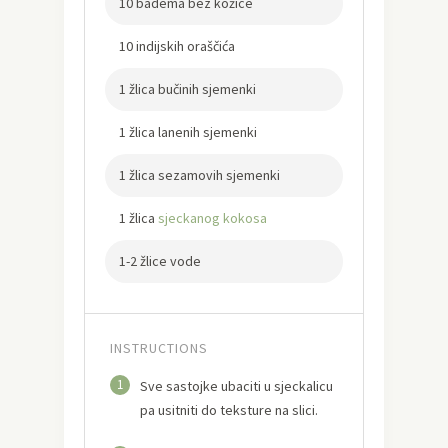
10 badema bez kožice
10 indijskih oraščića
1 žlica bučinih sjemenki
1 žlica lanenih sjemenki
1 žlica sezamovih sjemenki
1 žlica
sjeckanog kokosa
1-2 žlice vode
INSTRUCTIONS
1
Sve sastojke ubaciti u sjeckalicu
pa usitniti do teksture na slici.