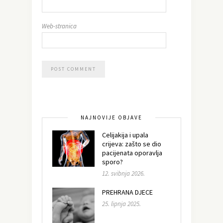
Web-stranica
NAJNOVIJE OBJAVE
Celijakija i upala
crijeva: zašto se dio
pacijenata oporavlja
sporo?
12. svibnja 2026.
PREHRANA DJECE
25. lipnja 2025.