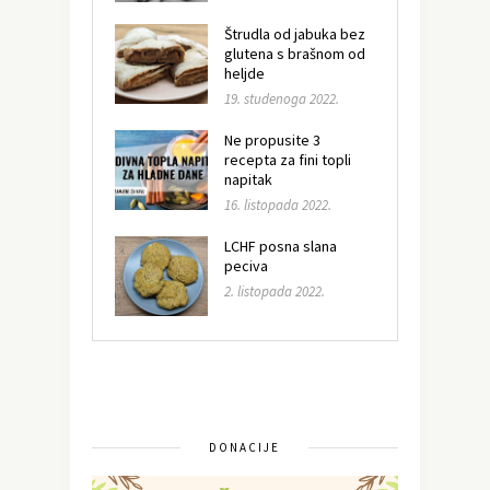
Štrudla od jabuka bez
glutena s brašnom od
heljde
19. studenoga 2022.
Ne propusite 3
recepta za fini topli
napitak
16. listopada 2022.
LCHF posna slana
peciva
2. listopada 2022.
DONACIJE