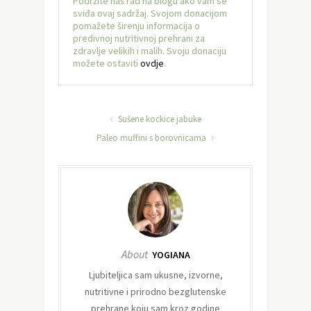
Podržite naš rad na blogu ako vam se
sviđa ovaj sadržaj. Svojom donacijom
pomažete širenju informacija o
predivnoj nutritivnoj prehrani za
zdravlje velikih i malih. Svoju donaciju
možete ostaviti
ovdje
.
Sušene kockice jabuke
Paleo muffini s borovnicama
About
YOGIANA
Ljubiteljica sam ukusne, izvorne,
nutritivne i prirodno bezglutenske
prehrane koju sam kroz godine