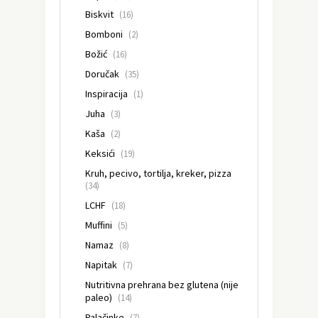
Biskvit
(16)
Bomboni
(2)
Božić
(16)
Doručak
(35)
Inspiracija
(1)
Juha
(3)
Kaša
(2)
Keksići
(19)
Kruh, pecivo, tortilja, kreker, pizza
(34)
LCHF
(18)
Muffini
(5)
Namaz
(8)
Napitak
(7)
Nutritivna prehrana bez glutena (nije
paleo)
(14)
Palačinke
(7)