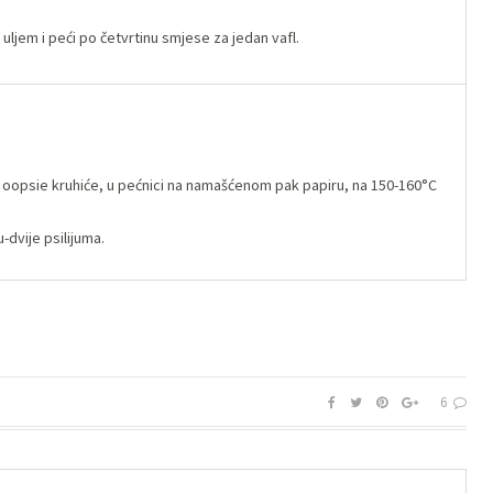
m uljem i peći po četvrtinu smjese za jedan vafl.
o oopsie kruhiće, u pećnici na namašćenom pak papiru, na 150-160°C
-dvije psilijuma.
6