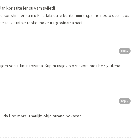
an koristite jer su vam svijetli.
 ne koristim jer sam u NL citala da je kontaminiran,pa me nesto strah.Jos
e taj zlatni se tesko moze u trgovinama naci.
Reply
ćujem se sa tim napisima. Kupim uvijek s oznakom bio i bez glutena.
Reply
i da li se moraju nauljiti obje strane pekaca?