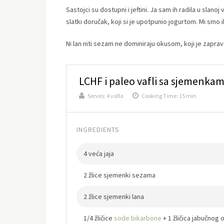
Sastojci su dostupni i jeftini. Ja sam ih radila u slanoj
slatki doručak, koji si je upotpunio jogurtom. Mi smo ih p
Ni lan niti sezam ne dominiraju okusom, koji je zaprav
LCHF i paleo vafli sa sjemenka
Serves:
4 vafla
Cooking Time: 15 min
INGREDIENTS
4 veća jaja
2 žlice sjemenki sezama
2 žlice sjemenki lana
1/4 žličice
sode bikarbone
+ 1 žličica jabučnog 