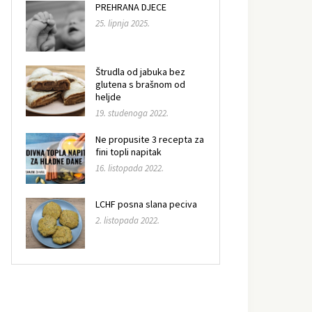
PREHRANA DJECE
25. lipnja 2025.
Štrudla od jabuka bez
glutena s brašnom od
heljde
19. studenoga 2022.
Ne propusite 3 recepta za
fini topli napitak
16. listopada 2022.
LCHF posna slana peciva
2. listopada 2022.