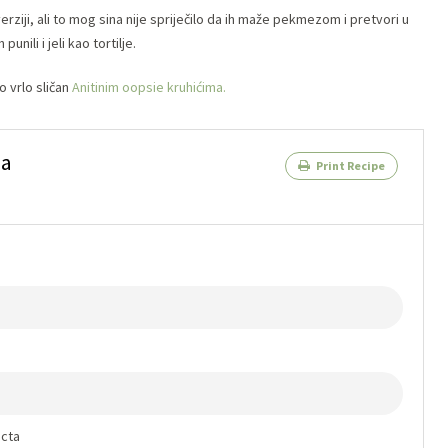
 verziji, ali to mog sina nije spriječilo da ih maže pekmezom i pretvori u
unili i jeli kao tortilje.
o vrlo sličan
Anitinim oopsie kruhićima.
ma
Print Recipe
octa