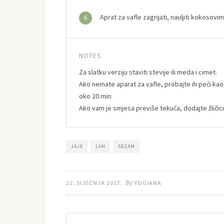
Aprat za vafle zagrijati, nauljiti kokosovi
6
NOTES
Za slatku verziju staviti stevije ili meda i cimet.
Ako nemate aparat za vafle, probajte ih peći ka
oko 20 min.
Ako vam je smjesa previše tekuća, dodajte žličicu
JAJE
LAN
SEZAM
By
22. SIJEČNJA 2017.
YOGIANA