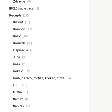
Zdravlje
(8)
IBCLC savjetnica
(1)
Recepti
(175)
Biskvit
(16)
Bomboni
(2)
Božić
(16)
Doručak
(35)
Inspiracija
(1)
Juha
(3)
Kaša
(2)
Keksići
(19)
Kruh, pecivo, tortilja, kreker, pizza
(34)
LCHF
(18)
Muffini
(5)
Namaz
(8)
Napitak
(7)