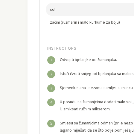
sol
začini (ružmarin i malo kurkume za boju)
INSTRUCTIONS
Odvojiti bjelanjke od žumanjaka.
1
Istući čvrsti snijeg od bjelanjaka sa malo so
2
Sjemenke lana i sezama samljeti u mlincu 
3
U posudu sa žumanjcima dodati malo soli, 
4
ili smiksati ručnim mikserom.
Smjesu sa žumanjcima odmah (prije nego što
5
lagano miješati da se što bolje pomiješaj