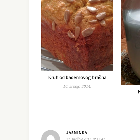
Kruh od bademovog brašna
16. srpnja 2014.
JASMINKA
22. siječnja 2017. at 17:42