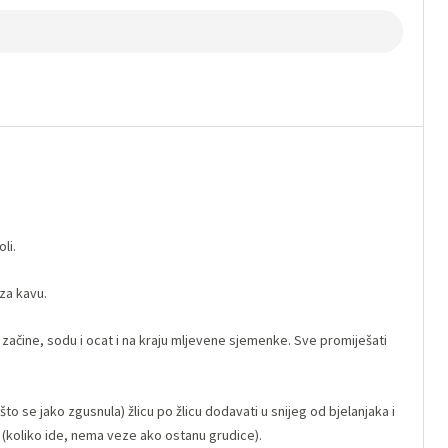
li.
za kavu.
začine, sodu i ocat i na kraju mljevene sjemenke. Sve promiješati
 se jako zgusnula) žlicu po žlicu dodavati u snijeg od bjelanjaka i
u (koliko ide, nema veze ako ostanu grudice).