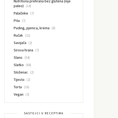
Nutritivna prehrana bez glutena (nije
paleo)
(14)
Palačinke
(7)
Pita
(7)
Puding, pjenica, krema
(8)
Ručak
(21)
Savijača
(2)
Sirova hrana
(7)
Slano
(54)
Slatko
(84)
Složenac
(2)
Tijesto
(2)
Torta
(16)
Vegan
(3)
SASTOJCI U RECEPTIMA