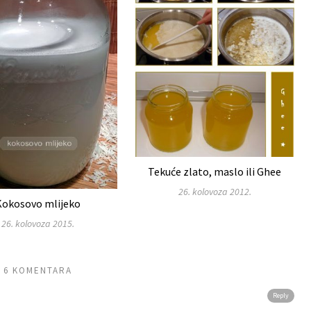
Tekuće zlato, maslo ili Ghee
26. kolovoza 2012.
Kokosovo mlijeko
26. kolovoza 2015.
6 KOMENTARA
Reply