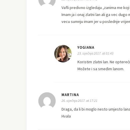
Vafli predivno izgledaju ,zanima me koji l
Imam ja i onaj zlatni lan ali ga vec dugo
vecu sumnju imam jer u poslednje vrijem
YOGIANA
23. siječnja 2017. at 01:43
Koristim zlatni lan. Ne optere
Možete i sa smeđim lanom.
MARTINA
26. siječnja 2017. at 17:21
Draga, da li bi moglo nesto umjesto lana 
Hvala