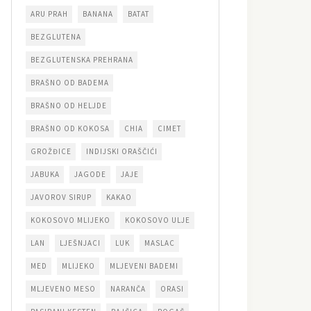
ARU PRAH
BANANA
BATAT
BEZGLUTENA
BEZGLUTENSKA PREHRANA
BRAŠNO OD BADEMA
BRAŠNO OD HELJDE
BRAŠNO OD KOKOSA
CHIA
CIMET
GROŽĐICE
INDIJSKI ORAŠČIĆI
JABUKA
JAGODE
JAJE
JAVOROV SIRUP
KAKAO
KOKOSOVO MLIJEKO
KOKOSOVO ULJE
LAN
LJEŠNJACI
LUK
MASLAC
MED
MLIJEKO
MLJEVENI BADEMI
MLJEVENO MESO
NARANČA
ORASI