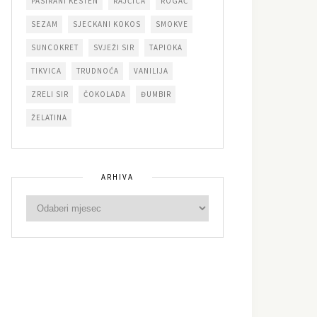
PASIRANI KESTEN
RAJČICA
ROGAČ
SEZAM
SJECKANI KOKOS
SMOKVE
SUNCOKRET
SVJEŽI SIR
TAPIOKA
TIKVICA
TRUDNOĆA
VANILIJA
ZRELI SIR
ČOKOLADA
ĐUMBIR
ŽELATINA
ARHIVA