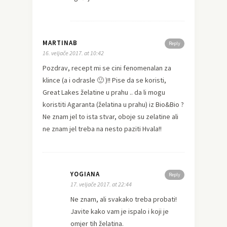
MARTINAB
Reply
16. veljače 2017. at 10:42
Pozdrav, recept mi se cini fenomenalan za
klince (a i odrasle 🙂 )!! Pise da se koristi,
Great Lakes želatine u prahu .. da li mogu
koristiti Agaranta (želatina u prahu) iz Bio&Bio ?
Ne znam jel to ista stvar, oboje su zelatine ali
ne znam jel treba na nesto paziti Hvala!!
YOGIANA
Reply
17. veljače 2017. at 22:44
Ne znam, ali svakako treba probati!
Javite kako vam je ispalo i koji je
omjer tih želatina.