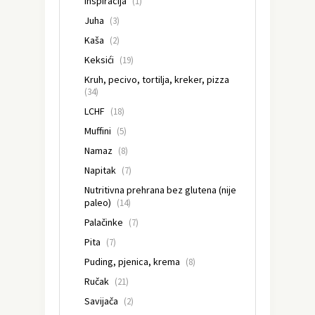
Inspiracija
(1)
Juha
(3)
Kaša
(2)
Keksići
(19)
Kruh, pecivo, tortilja, kreker, pizza
(34)
LCHF
(18)
Muffini
(5)
Namaz
(8)
Napitak
(7)
Nutritivna prehrana bez glutena (nije
paleo)
(14)
Palačinke
(7)
Pita
(7)
Puding, pjenica, krema
(8)
Ručak
(21)
Savijača
(2)