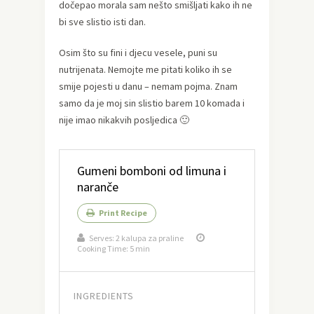
dočepao morala sam nešto smišljati kako ih ne
bi sve slistio isti dan.
Osim što su fini i djecu vesele, puni su
nutrijenata. Nemojte me pitati koliko ih se
smije pojesti u danu – nemam pojma. Znam
samo da je moj sin slistio barem 10 komada i
nije imao nikakvih posljedica 🙂
Gumeni bomboni od limuna i
naranče
Print Recipe
Serves:
2 kalupa za praline
Cooking Time: 5 min
INGREDIENTS