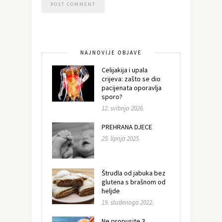
NAJNOVIJE OBJAVE
Celijakija i upala
crijeva: zašto se dio
pacijenata oporavlja
sporo?
12. svibnja 2026.
PREHRANA DJECE
25. lipnja 2025.
Štrudla od jabuka bez
glutena s brašnom od
heljde
19. studenoga 2022.
Ne propusite 3