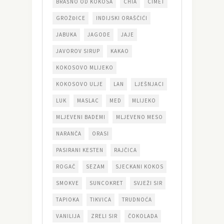
BRAŠNO OD KOKOSA
CHIA
CIMET
GROŽĐICE
INDIJSKI ORAŠČIĆI
JABUKA
JAGODE
JAJE
JAVOROV SIRUP
KAKAO
KOKOSOVO MLIJEKO
KOKOSOVO ULJE
LAN
LJEŠNJACI
LUK
MASLAC
MED
MLIJEKO
MLJEVENI BADEMI
MLJEVENO MESO
NARANČA
ORASI
PASIRANI KESTEN
RAJČICA
ROGAČ
SEZAM
SJECKANI KOKOS
SMOKVE
SUNCOKRET
SVJEŽI SIR
TAPIOKA
TIKVICA
TRUDNOĆA
VANILIJA
ZRELI SIR
ČOKOLADA