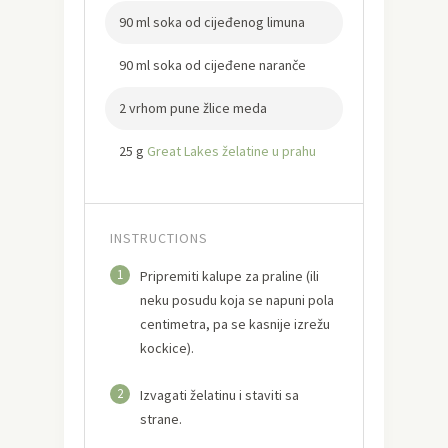
90 ml soka od cijeđenog limuna
90 ml soka od cijeđene naranče
2 vrhom pune žlice meda
25 g
Great Lakes želatine u prahu
INSTRUCTIONS
1
Pripremiti kalupe za praline (ili
neku posudu koja se napuni pola
centimetra, pa se kasnije izrežu
kockice).
2
Izvagati želatinu i staviti sa
strane.