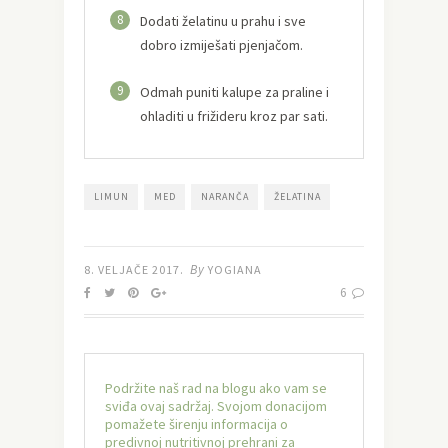
8
Dodati želatinu u prahu i sve
dobro izmiješati pjenjačom.
9
Odmah puniti kalupe za praline i
ohladiti u frižideru kroz par sati.
LIMUN
MED
NARANČA
ŽELATINA
By
8. VELJAČE 2017.
YOGIANA
6
Podržite naš rad na blogu ako vam se
sviđa ovaj sadržaj. Svojom donacijom
pomažete širenju informacija o
predivnoj nutritivnoj prehrani za