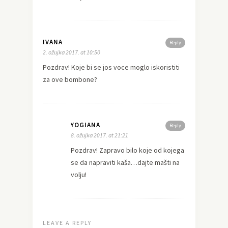
IVANA
Reply
2. ožujka 2017. at 10:50
Pozdrav! Koje bi se jos voce moglo iskoristiti
za ove bombone?
YOGIANA
Reply
8. ožujka 2017. at 21:21
Pozdrav! Zapravo bilo koje od kojega
se da napraviti kaša…dajte mašti na
volju!
LEAVE A REPLY