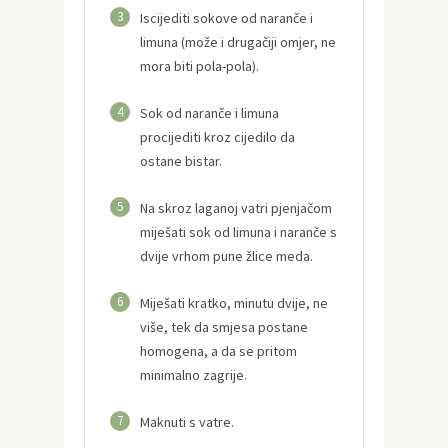
3
Iscijediti sokove od naranče i
limuna (može i drugačiji omjer, ne
mora biti pola-pola).
4
Sok od naranče i limuna
procijediti kroz cijedilo da
ostane bistar.
5
Na skroz laganoj vatri pjenjačom
miješati sok od limuna i naranče s
dvije vrhom pune žlice meda.
6
Miješati kratko, minutu dvije, ne
više, tek da smjesa postane
homogena, a da se pritom
minimalno zagrije.
7
Maknuti s vatre.