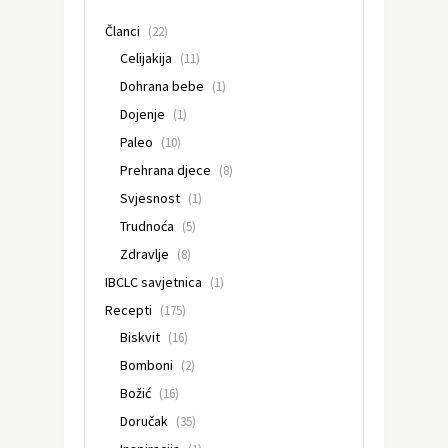
Članci
(22)
Celijakija
(11)
Dohrana bebe
(1)
Dojenje
(1)
Paleo
(10)
Prehrana djece
(8)
Svjesnost
(1)
Trudnoća
(5)
Zdravlje
(8)
IBCLC savjetnica
(1)
Recepti
(175)
Biskvit
(16)
Bomboni
(2)
Božić
(16)
Doručak
(35)