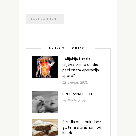
NAJNOVIJE OBJAVE
Celijakija i upala
crijeva: zašto se dio
pacijenata oporavlja
sporo?
12. svibnja 2026.
PREHRANA DJECE
25. lipnja 2025.
Štrudla od jabuka bez
glutena s brašnom od
heljde