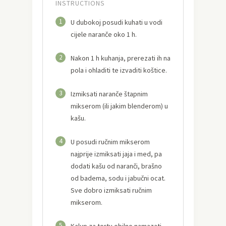
INSTRUCTIONS
1
U dubokoj posudi kuhati u vodi
cijele naranče oko 1 h.
2
Nakon 1 h kuhanja, prerezati ih na
pola i ohladiti te izvaditi koštice.
3
Izmiksati naranče štapnim
mikserom (ili jakim blenderom) u
kašu.
4
U posudi ručnim mikserom
najprije izmiksati jaja i med, pa
dodati kašu od naranči, brašno
od badema, sodu i jabučni ocat.
Sve dobro izmiksati ručnim
mikserom.
5
Kalup za tortu obilno namazati