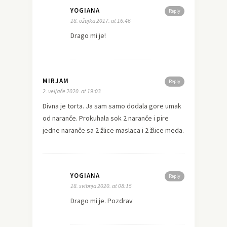
YOGIANA
Reply
18. ožujka 2017. at 16:46
Drago mi je!
MIRJAM
Reply
2. veljače 2020. at 19:03
Divna je torta. Ja sam samo dodala gore umak
od naranče. Prokuhala sok 2 naranče i pire
jedne naranče sa 2 žlice maslaca i 2 žlice meda.
YOGIANA
Reply
18. svibnja 2020. at 08:15
Drago mi je. Pozdrav