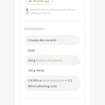
Print Recipe
Serves:
Kalup za tortu promjera 25 cm
Cooking Time: 2 h
INGREDIENTS
3 manje eko naranče
6 jaja
250 g
brašna od badema
160 g meda
1/4 žličice
sode bikarbone
+ 1/2
žličice jabučnog octa