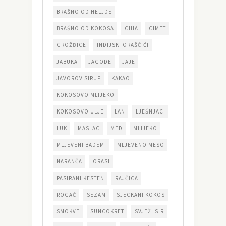
BRAŠNO OD HELJDE
BRAŠNO OD KOKOSA
CHIA
CIMET
GROŽĐICE
INDIJSKI ORAŠČIĆI
JABUKA
JAGODE
JAJE
JAVOROV SIRUP
KAKAO
KOKOSOVO MLIJEKO
KOKOSOVO ULJE
LAN
LJEŠNJACI
LUK
MASLAC
MED
MLIJEKO
MLJEVENI BADEMI
MLJEVENO MESO
NARANČA
ORASI
PASIRANI KESTEN
RAJČICA
ROGAČ
SEZAM
SJECKANI KOKOS
SMOKVE
SUNCOKRET
SVJEŽI SIR