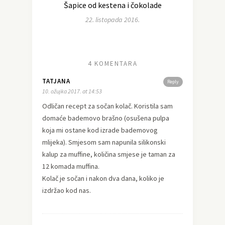
Šapice od kestena i čokolade
22. listopada 2016.
4 KOMENTARA
TATJANA
Reply
10. ožujka 2017. at 14:53
Odličan recept za sočan kolač. Koristila sam
domaće bademovo brašno (osušena pulpa
koja mi ostane kod izrade bademovog
mlijeka). Smjesom sam napunila silikonski
kalup za muffine, količina smjese je taman za
12 komada muffina.
Kolač je sočan i nakon dva dana, koliko je
izdržao kod nas.