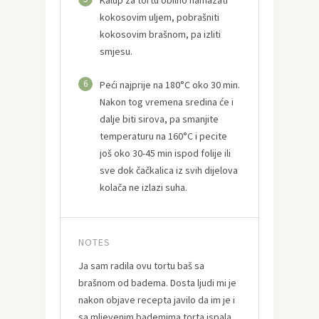
kokosovim uljem, pobrašniti
kokosovim brašnom, pa izliti
smjesu.
6
Peći najprije na 180°C oko 30 min.
Nakon tog vremena sredina će i
dalje biti sirova, pa smanjite
temperaturu na 160°C i pecite
još oko 30-45 min ispod folije ili
sve dok čačkalica iz svih dijelova
kolača ne izlazi suha.
NOTES
Ja sam radila ovu tortu baš sa
brašnom od badema. Dosta ljudi mi je
nakon objave recepta javilo da im je i
sa mljevenim bademima torta ispala