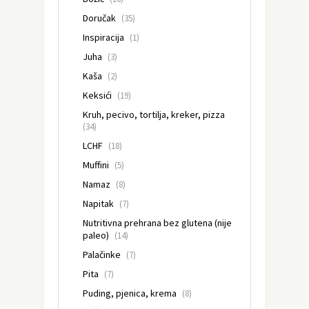
Doručak
(35)
Inspiracija
(1)
Juha
(3)
Kaša
(2)
Keksići
(19)
Kruh, pecivo, tortilja, kreker, pizza
(34)
LCHF
(18)
Muffini
(5)
Namaz
(8)
Napitak
(7)
Nutritivna prehrana bez glutena (nije
paleo)
(14)
Palačinke
(7)
Pita
(7)
Puding, pjenica, krema
(8)