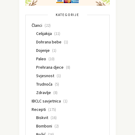
KATEGORIJE
Članci
(22)
Celijakija
(11)
Dohrana bebe
(1)
Dojenje
(1)
Paleo
(10)
Prehrana djece
(8)
Svjesnost
(1)
Trudnoća
(5)
Zdravlje
(8)
IBCLC savjetnica
(1)
Recepti
(175)
Biskvit
(16)
Bomboni
(2)
Božić
(16)