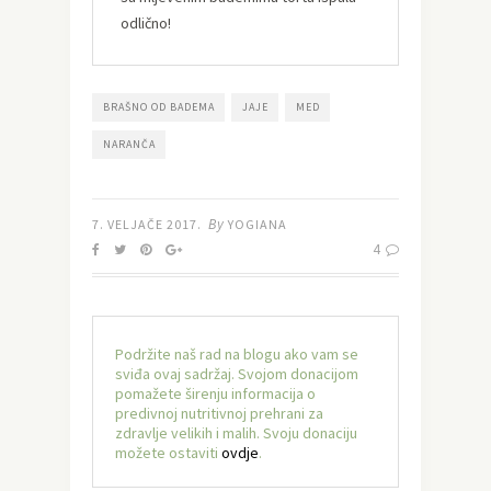
odlično!
BRAŠNO OD BADEMA
JAJE
MED
NARANČA
By
7. VELJAČE 2017.
YOGIANA
4
Podržite naš rad na blogu ako vam se
sviđa ovaj sadržaj. Svojom donacijom
pomažete širenju informacija o
predivnoj nutritivnoj prehrani za
zdravlje velikih i malih. Svoju donaciju
možete ostaviti
ovdje
.