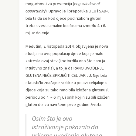
mogućnosti za prevenciju (
eng. window of
opportunity
). Upravo je i preporuka u EU i SAD-u
bila ta da se kod djece pod rizikom gluten
treba uvesti u malim količinama između 4. i 6.
mj uz dojenje.
Međutim, 2. listopada 2014. objavljena je nova
studija na ovoj populaciji djece koja je malo
zatresla ovaj stav (i potvrdila ono što sam ja
intuitivno znala), a to je da RANO UVOĐENJE
GLUTENA NEĆE SPRJEČITI CELIJAKIJU. Nije bilo
statistički značajne razlike u pojavi celijakije u
djece koja su tako rano bila izložena glutenu (u
periodu od 4. – 6. mj), i onih koji nisu bili izloženi
gluten do iza navršene prve godine života.
Osim što je ovo
istraživanje pokazalo da
vrijeme uvođenja glutena