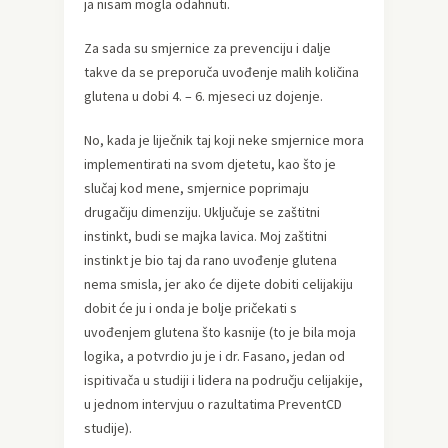
ja nisam mogla odahnuti.
Za sada su smjernice za prevenciju i dalje
takve da se preporuča uvođenje malih količina
glutena u dobi 4. – 6. mjeseci uz dojenje.
No, kada je liječnik taj koji neke smjernice mora
implementirati na svom djetetu, kao što je
slučaj kod mene, smjernice poprimaju
drugačiju dimenziju. Uključuje se zaštitni
instinkt, budi se majka lavica. Moj zaštitni
instinkt je bio taj da rano uvođenje glutena
nema smisla, jer ako će dijete dobiti celijakiju
dobit će ju i onda je bolje pričekati s
uvođenjem glutena što kasnije (to je bila moja
logika, a potvrdio ju je i dr. Fasano, jedan od
ispitivača u studiji i lidera na području celijakije,
u jednom intervjuu o razultatima PreventCD
studije).