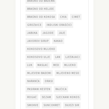
BRAŠNO OD BADEMA
BRAŠNO OD HELJDE
BRAŠNO OD KOKOSA
CHIA
CIMET
GROŽĐICE
INDIJSKI ORAŠČIĆI
JABUKA
JAGODE
JAJE
JAVOROV SIRUP
KAKAO
KOKOSOVO MLIJEKO
KOKOSOVO ULJE
LAN
LJEŠNJACI
LUK
MASLAC
MED
MLIJEKO
MLJEVENI BADEMI
MLJEVENO MESO
NARANČA
ORASI
PASIRANI KESTEN
RAJČICA
ROGAČ
SEZAM
SJECKANI KOKOS
SMOKVE
SUNCOKRET
SVJEŽI SIR