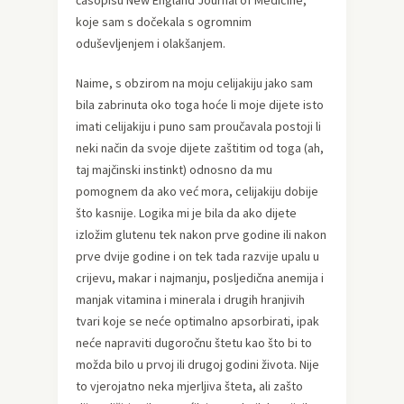
časopisu New England Journal of Medicine,
koje sam s dočekala s ogromnim
oduševljenjem i olakšanjem.
Naime, s obzirom na moju celijakiju jako sam
bila zabrinuta oko toga hoće li moje dijete isto
imati celijakiju i puno sam proučavala postoji li
neki način da svoje dijete zaštitim od toga (ah,
taj majčinski instinkt) odnosno da mu
pomognem da ako već mora, celijakiju dobije
što kasnije. Logika mi je bila da ako dijete
izložim glutenu tek nakon prve godine ili nakon
prve dvije godine i on tek tada razvije upalu u
crijevu, makar i najmanju, posljedična anemija i
manjak vitamina i minerala i drugih hranjivih
tvari koje se neće optimalno apsorbirati, ipak
neće napraviti dugoročnu štetu kao što bi to
možda bilo u prvoj ili drugoj godini života. Nije
to vjerojatno neka mjerljiva šteta, ali zašto