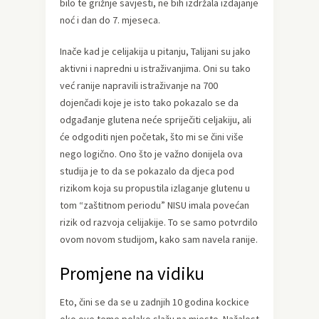
bilo te grižnje savjesti, ne bih izdržala izdajanje
noć i dan do 7. mjeseca.
Inače kad je celijakija u pitanju, Talijani su jako
aktivni i napredni u istraživanjima. Oni su tako
već ranije napravili istraživanje na 700
dojenčadi koje je isto tako pokazalo se da
odgađanje glutena neće spriječiti celjakiju, ali
će odgoditi njen početak, što mi se čini više
nego logično. Ono što je važno donijela ova
studija je to da se pokazalo da djeca pod
rizikom koja su propustila izlaganje glutenu u
tom “zaštitnom periodu” NISU imala povećan
rizik od razvoja celijakije. To se samo potvrdilo
ovom novom studijom, kako sam navela ranije.
Promjene na vidiku
Eto, čini se da se u zadnjih 10 godina kockice