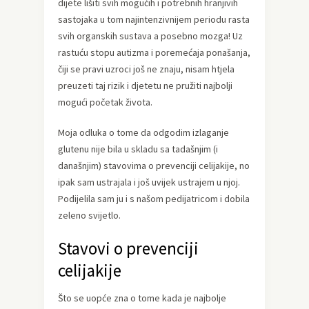
dijete lišiti svih mogućih i potrebnih hranjivih
sastojaka u tom najintenzivnijem periodu rasta
svih organskih sustava a posebno mozga! Uz
rastuću stopu autizma i poremećaja ponašanja,
čiji se pravi uzroci još ne znaju, nisam htjela
preuzeti taj rizik i djetetu ne pružiti najbolji
mogući početak života.
Moja odluka o tome da odgodim izlaganje
glutenu nije bila u skladu sa tadašnjim (i
današnjim) stavovima o prevenciji celijakije, no
ipak sam ustrajala i još uvijek ustrajem u njoj.
Podijelila sam ju i s našom pedijatricom i dobila
zeleno svijetlo.
Stavovi o prevenciji
celijakije
Što se uopće zna o tome kada je najbolje