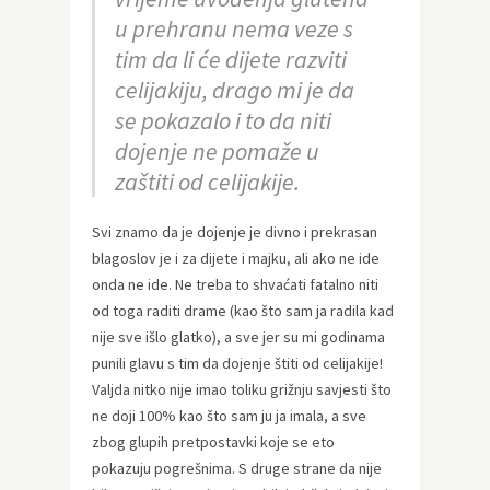
u prehranu nema veze s
tim da li će dijete razviti
celijakiju, drago mi je da
se pokazalo i to da niti
dojenje ne pomaže u
zaštiti od celijakije.
Svi znamo da je dojenje je divno i prekrasan
blagoslov je i za dijete i majku, ali ako ne ide
onda ne ide. Ne treba to shvaćati fatalno niti
od toga raditi drame (kao što sam ja radila kad
nije sve išlo glatko), a sve jer su mi godinama
punili glavu s tim da dojenje štiti od celijakije!
Valjda nitko nije imao toliku grižnju savjesti što
ne doji 100% kao što sam ju ja imala, a sve
zbog glupih pretpostavki koje se eto
pokazuju pogrešnima. S druge strane da nije