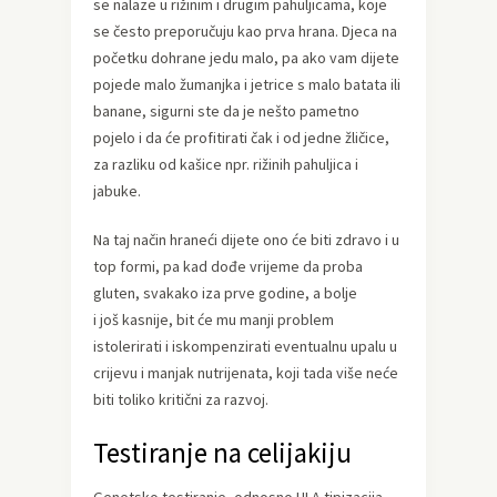
se nalaze u rižinim i drugim pahuljicama, koje
se često preporučuju kao prva hrana. Djeca na
početku dohrane jedu malo, pa ako vam dijete
pojede malo žumanjka i jetrice s malo batata ili
banane, sigurni ste da je nešto pametno
pojelo i da će profitirati čak i od jedne žličice,
za razliku od kašice npr. rižinih pahuljica i
jabuke.
Na taj način hraneći dijete ono će biti zdravo i u
top formi, pa kad dođe vrijeme da proba
gluten, svakako iza prve godine, a bolje
i još kasnije, bit će mu manji problem
istolerirati i iskompenzirati eventualnu upalu u
crijevu i manjak nutrijenata, koji tada više neće
biti toliko kritični za razvoj.
Testiranje na celijakiju