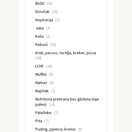
Božić
(16)
Doručak
(35)
Inspiracija
(1)
Juha
(3)
Kaša
(2)
Keksići
(19)
Kruh, pecivo, tortilja, kreker, pizza
(34)
LCHF
(18)
Muffini
(5)
Namaz
(8)
Napitak
(7)
Nutritivna prehrana bez glutena (nije
paleo)
(14)
Palačinke
(7)
Pita
(7)
Puding, pjenica, krema
(8)