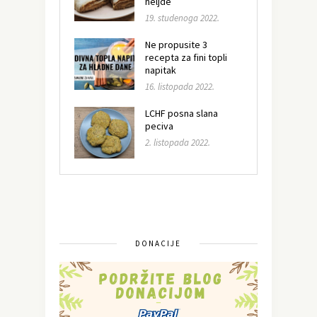
heljde
19. studenoga 2022.
Ne propusite 3
recepta za fini topli
napitak
16. listopada 2022.
LCHF posna slana
peciva
2. listopada 2022.
DONACIJE