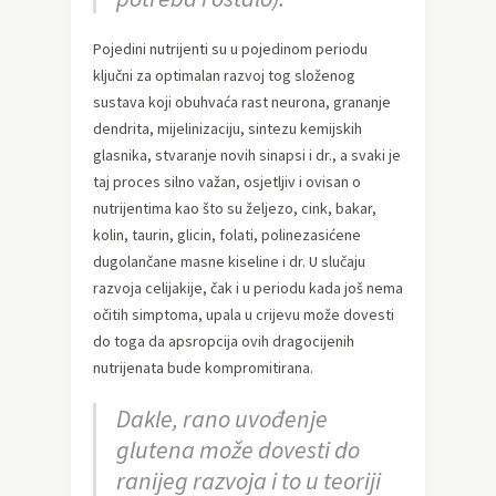
Pojedini nutrijenti su u pojedinom periodu
ključni za optimalan razvoj tog složenog
sustava koji obuhvaća rast neurona, grananje
dendrita, mijelinizaciju, sintezu kemijskih
glasnika, stvaranje novih sinapsi i dr., a svaki je
taj proces silno važan, osjetljiv i ovisan o
nutrijentima kao što su željezo, cink, bakar,
kolin, taurin, glicin, folati, polinezasićene
dugolančane masne kiseline i dr. U slučaju
razvoja celijakije, čak i u periodu kada još nema
očitih simptoma, upala u crijevu može dovesti
do toga da apsropcija ovih dragocijenih
nutrijenata bude kompromitirana.
Dakle, rano uvođenje
glutena može dovesti do
ranijeg razvoja i to u teoriji