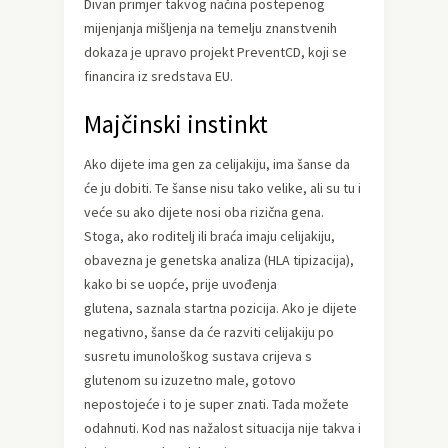
Divan primjer takvog načina postepenog
mijenjanja mišljenja na temelju znanstvenih
dokaza je upravo projekt PreventCD, koji se
financira iz sredstava EU.
Majčinski instinkt
Ako dijete ima gen za celijakiju, ima šanse da
će ju dobiti. Te šanse nisu tako velike, ali su tu i
veće su ako dijete nosi oba rizična gena.
Stoga, ako roditelj ili braća imaju celijakiju,
obavezna je genetska analiza (HLA tipizacija),
kako bi se uopće, prije uvođenja
glutena, saznala startna pozicija. Ako je dijete
negativno, šanse da će razviti celijakiju po
susretu imunološkog sustava crijeva s
glutenom su izuzetno male, gotovo
nepostojeće i to je super znati. Tada možete
odahnuti. Kod nas nažalost situacija nije takva i