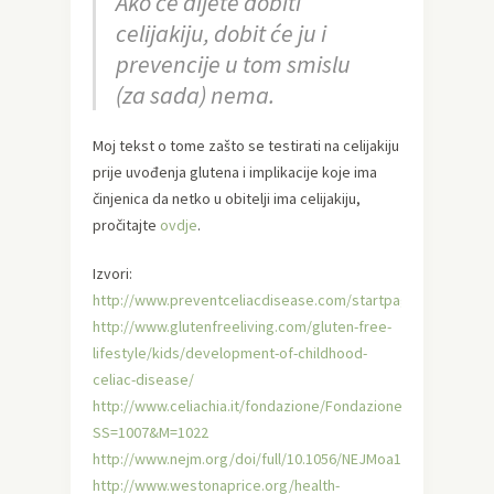
Ako će dijete dobiti
celijakiju, dobit će ju i
prevencije u tom smislu
(za sada) nema.
Moj tekst o tome zašto se testirati na celijakiju
prije uvođenja glutena i implikacije koje ima
činjenica da netko u obitelji ima celijakiju,
pročitajte
ovdje
.
Izvori:
http://www.preventceliacdisease.com/startpagina
http://www.glutenfreeliving.com/gluten-free-
lifestyle/kids/development-of-childhood-
celiac-disease/
http://www.celiachia.it/fondazione/Fondazione.aspx?
SS=1007&M=1022
http://www.nejm.org/doi/full/10.1056/NEJMoa1400697
http://www.westonaprice.org/health-