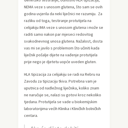
Genetsko testiranje, odnosno HLA tipizacija,
NEMA veze s unosom glutena, što sam se ovih
godina uvjerila da neki liječnici ne razumiju. Za
razliku od toga, testiranje protutijela na
celijakiju IMA veze s unosom glutena i može se
raditi samo nakon par mjeseci redovitog
svakodnevnog unosa glutena. Nažalost, dosta
vas mi se javilo s problemom što učiniti kada
liječnik pošalje dijete na vađenje protutijela
prije nego je djetetu uopće uveden gluten.
HLA tipizacija za celijakiju se radi na Rebru na
Zavodu za tipizaciju tkiva. Potrebna vam je
uputnica od nadležnog liječnika, koliko znam
ne naručuje se, nalazi su gotovi kroz nekoliko
tjedana. Protutijela se vade u biokemijskim
laboratorijima većih Klinika i Kliničkih bolničkih
centara.