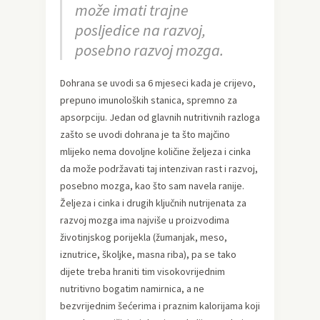
može imati trajne
posljedice na razvoj,
posebno razvoj mozga.
Dohrana se uvodi sa 6 mjeseci kada je crijevo,
prepuno imunoloških stanica, spremno za
apsorpciju. Jedan od glavnih nutritivnih razloga
zašto se uvodi dohrana je ta što majčino
mlijeko nema dovoljne količine željeza i cinka
da može podržavati taj intenzivan rast i razvoj,
posebno mozga, kao što sam navela ranije.
Željeza i cinka i drugih ključnih nutrijenata za
razvoj mozga ima najviše u proizvodima
životinjskog porijekla (žumanjak, meso,
iznutrice, školjke, masna riba), pa se tako
dijete treba hraniti tim visokovrijednim
nutritivno bogatim namirnica, a ne
bezvrijednim šećerima i praznim kalorijama koji