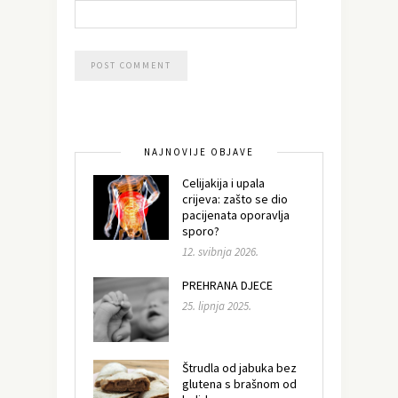
NAJNOVIJE OBJAVE
Celijakija i upala
crijeva: zašto se dio
pacijenata oporavlja
sporo?
12. svibnja 2026.
PREHRANA DJECE
25. lipnja 2025.
Štrudla od jabuka bez
glutena s brašnom od