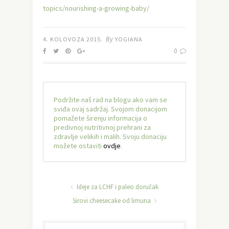
topics/nourishing-a-growing-baby/
By
4. KOLOVOZA 2015.
YOGIANA
0
Podržite naš rad na blogu ako vam se
sviđa ovaj sadržaj. Svojom donacijom
pomažete širenju informacija o
predivnoj nutritivnoj prehrani za
zdravlje velikih i malih. Svoju donaciju
možete ostaviti
ovdje
.
Ideje za LCHF i paleo doručak
Sirovi cheesecake od limuna