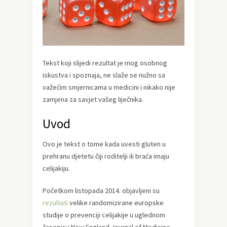
Tekst koji slijedi rezultat je mog osobnog
iskustva i spoznaja, ne slaže se nužno sa
važećim smjernicama u medicini i nikako nije
zamjena za savjet vašeg liječnika.
Uvod
Ovo je tekst o tome kada uvesti gluten u
prehranu djetetu čiji roditelji ili braća imaju
celijakiju.
Početkom listopada 2014. objavljeni su
rezultati
velike randomizirane europske
studije o prevenciji celijakije u uglednom