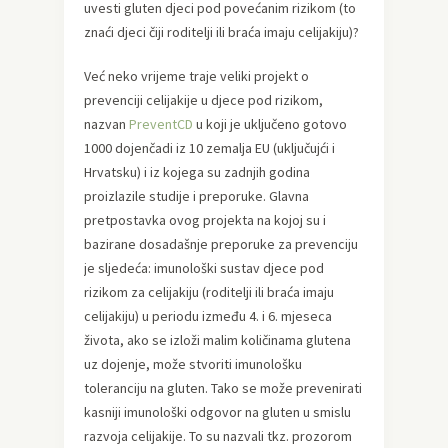
uvesti gluten djeci pod povećanim rizikom (to
znaći djeci čiji roditelji ili braća imaju celijakiju)?
Već neko vrijeme traje veliki projekt o
prevenciji celijakije u djece pod rizikom,
nazvan
PreventCD
u koji je uključeno gotovo
1000 dojenčadi iz 10 zemalja EU (uključujći i
Hrvatsku) i iz kojega su zadnjih godina
proizlazile studije i preporuke. Glavna
pretpostavka ovog projekta na kojoj su i
bazirane dosadašnje preporuke za prevenciju
je sljedeća: imunološki sustav djece pod
rizikom za celijakiju (roditelji ili braća imaju
celijakiju) u periodu između 4. i 6. mjeseca
života, ako se izloži malim količinama glutena
uz dojenje, može stvoriti imunološku
toleranciju na gluten. Tako se može prevenirati
kasniji imunološki odgovor na gluten u smislu
razvoja celijakije. To su nazvali tkz. prozorom