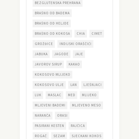
BEZGLUTENSKA PREHRANA
BRAŠNO OD BADEMA
BRAŠNO OD HELJDE
BRAŠNO OD KOKOSA
CHIA
CIMET
GROŽĐICE
INDIJSKI ORAŠČIĆI
JABUKA
JAGODE
JAJE
JAVOROV SIRUP
KAKAO
KOKOSOVO MLIJEKO
KOKOSOVO ULJE
LAN
LJEŠNJACI
LUK
MASLAC
MED
MLIJEKO
MLJEVENI BADEMI
MLJEVENO MESO
NARANČA
ORASI
PASIRANI KESTEN
RAJČICA
ROGAČ
SEZAM
SJECKANI KOKOS