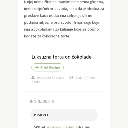
U njoj nema žitarica i samim time nema glutena,
nema mliječnih proizvoda, tako da je idealna za
proslave kada netko ima celijakiju i/ili ne
podnosi mliječne proizvode, ili npr. soju koje
ima u čokoladama za kuhanje koje se obično
koriste za čokoladne torte.
Luksuzna torta od čokolade
Print Recipe
Serves:
Za 12 osoba
Cooking Time:
2 sata
INGREDIENTS
BISKVIT
500 ml
brašna od badema
ili sitno