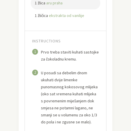
1 žlica
aru praha
1 žličica
ekstrakta od vanilije
INSTRUCTIONS
1
Prvo treba staviti kuhati sastojke
za čokoladnu kremu.
2
U posudi sa debelim dnom
ukuhati dvije limenke
punomasnog kokosovog mlijeka
(oko sat vremena kuhati mlijeka
s povremenim miješanjem dok
smjesa ne potamni lagano, ne
smanji se u volumenu za oko 1/3
do pola i ne zgusne se malo).