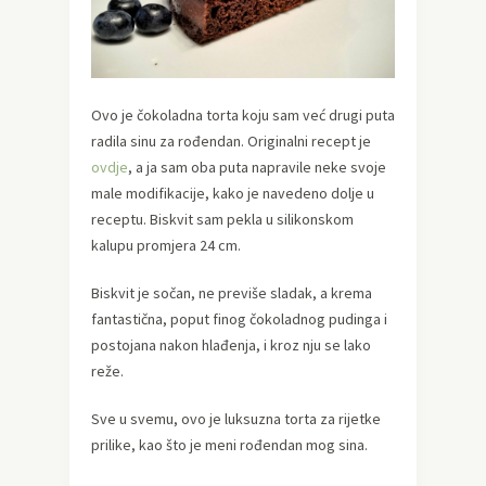
Ovo je čokoladna torta koju sam već drugi puta
radila sinu za rođendan. Originalni recept je
ovdje
, a ja sam oba puta napravile neke svoje
male modifikacije, kako je navedeno dolje u
receptu. Biskvit sam pekla u silikonskom
kalupu promjera 24 cm.
Biskvit je sočan, ne previše sladak, a krema
fantastična, poput finog čokoladnog pudinga i
postojana nakon hlađenja, i kroz nju se lako
reže.
Sve u svemu, ovo je luksuzna torta za rijetke
prilike, kao što je meni rođendan mog sina.