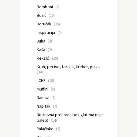
Bomboni
(2)
Božić
(16)
Doručak
(35)
Inspiracija
(1)
Juha
(3)
Kaša
(2)
Keksići
(19)
Kruh, pecivo, tortilja, kreker, pizza
(34)
LCHF
(18)
Muffini
(5)
Namaz
(8)
Napitak
(7)
Nutritivna prehrana bez glutena (nije
paleo)
(14)
Palačinke
(7)