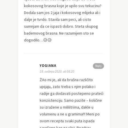
kokosovog brasna koje je upilo svu tekucinu?
Dodala sam jos 2 jaja i kokosovog mlijeka ali i
dalje je tvrdo. Stavila sam peci, ali cisto
sumnjam da ce ispasti dobro. Steta skupog
bademovog brasna. Ne razumijem sto se
dogodilo…😥😥
YOGIANA
Reply
18. svibnja 2020. at 08:20
ŽAo mi je, ali da brašna različito
upijaju, zato treba s njim polako i
radije ga dodavati postepeno prateći
konzistenciju. Samo pazite – količine
su izražene u mililitrima, dakle u
volumenu a ne u gramima!!! Meni po
ovom receptu svaki puta ispada
savršeno kao na slici. Pozdrav