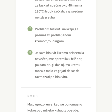
za biskvit i peći ju oko 40 min na
180°C ili dok čačkalica iz sredine
ne izlazi suha.
7
Prohladiti biskvit i na kraju ga
premazati prohlađenom
kremom/pudingom.
8
Ja sam biskvit i kremu pripremila
navečer, sve spremila u frižider,
pa sam drugi dan ujutro kremu
morala malo zagrijati da se da
razmazati po biskvitu.
NOTES
Malo upozorenje: kad se punomasno
kokosovo mlijeko kuha, iz posude,