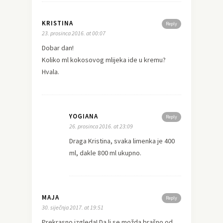
KRISTINA
Reply
23. prosinca 2016. at 00:07
Dobar dan!
Koliko ml kokosovog mlijeka ide u kremu?
Hvala.
YOGIANA
Reply
26. prosinca 2016. at 23:09
Draga Kristina, svaka limenka je 400
ml, dakle 800 ml ukupno.
MAJA
Reply
30. siječnja 2017. at 19:51
Prekrasno izgleda! Da li se možda brašno od