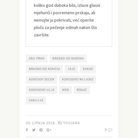
koliko god duboka bila, izlaze glasni
mjehurići i povremeno prskaju, ali
nemojte ju pokrivati, već operite
ploču za pečenje odmah nakon što
završite.
ARU PRAH
BRAŠNO OD BADEMA
BRAŠNO OD KOKOSA
JAJE
KAKAO
KOKOSOV ŠEĆER
KOKOSOVO MLIJEKO
KOKOSOVO ULJE
MED
ROGAČ
VANILIJA
By
30. LIPNJA 2016.
YOGIANA
9