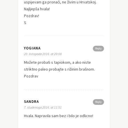
uspijevam ga pronaći, ne živim u Hrvatskoj.
Najljepša hvala!
Pozdrav!
S
YOGIANA
Reply
20. listopada 2016. at 20:08
Možete probati s tapiokom, a ako niste
striktno paleo probajte s rižinim brašnom.
Pozdrav
SANDRA
Reply
7. studenoga 2016. at 11:51
Hvala. Napravila sam bez i bilo je odlicno!