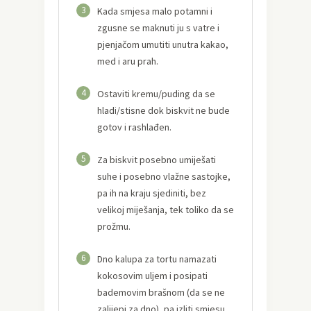
3
Kada smjesa malo potamni i
zgusne se maknuti ju s vatre i
pjenjačom umutiti unutra kakao,
med i aru prah.
4
Ostaviti kremu/puding da se
hladi/stisne dok biskvit ne bude
gotov i rashlađen.
5
Za biskvit posebno umiješati
suhe i posebno vlažne sastojke,
pa ih na kraju sjediniti, bez
velikoj miješanja, tek toliko da se
prožmu.
6
Dno kalupa za tortu namazati
kokosovim uljem i posipati
bademovim brašnom (da se ne
zalijepi za dno), pa izliti smjesu