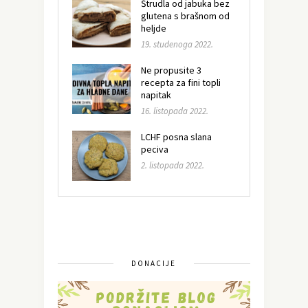
Štrudla od jabuka bez
glutena s brašnom od
heljde
19. studenoga 2022.
Ne propusite 3
recepta za fini topli
napitak
16. listopada 2022.
LCHF posna slana
peciva
2. listopada 2022.
DONACIJE