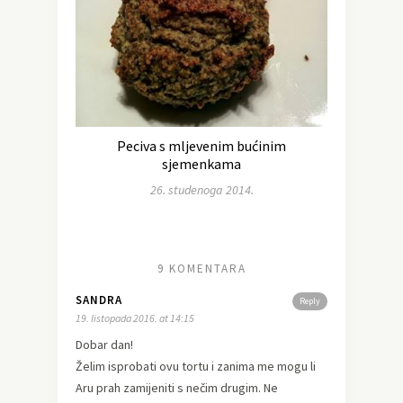
Peciva s mljevenim bućinim
sjemenkama
26. studenoga 2014.
9 KOMENTARA
SANDRA
Reply
19. listopada 2016. at 14:15
Dobar dan!
Želim isprobati ovu tortu i zanima me mogu li
Aru prah zamijeniti s nečim drugim. Ne