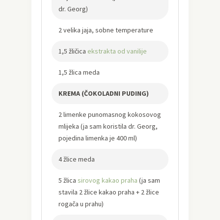
dr. Georg)
2 velika jaja, sobne temperature
1,5 žličica
ekstrakta od vanilije
1,5 žlica meda
KREMA (ČOKOLADNI PUDING)
2 limenke punomasnog kokosovog
mlijeka (ja sam koristila dr. Georg,
pojedina limenka je 400 ml)
4 žlice meda
5 žlica
sirovog kakao praha
(ja sam
stavila 2 žlice kakao praha + 2 žlice
rogača u prahu)