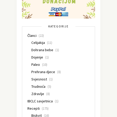
KATEGORIJE
Članci
(22)
Celijakija
(11)
Dohrana bebe
(1)
Dojenje
(1)
Paleo
(10)
Prehrana djece
(8)
Svjesnost
(1)
Trudnoća
(5)
Zdravlje
(8)
IBCLC savjetnica
(1)
Recepti
(175)
Biskvit
(16)