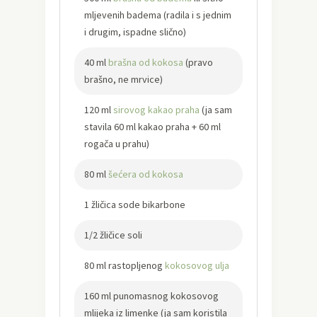
mljevenih badema (radila i s jednim
i drugim, ispadne slično)
40 ml
brašna od kokosa
(pravo
brašno, ne mrvice)
120 ml
sirovog kakao praha
(ja sam
stavila 60 ml kakao praha + 60 ml
rogača u prahu)
80 ml
šećera od kokosa
1 žličica sode bikarbone
1/2 žličice soli
80 ml rastopljenog
kokosovog ulja
160 ml punomasnog kokosovog
mlijeka iz limenke (ja sam koristila