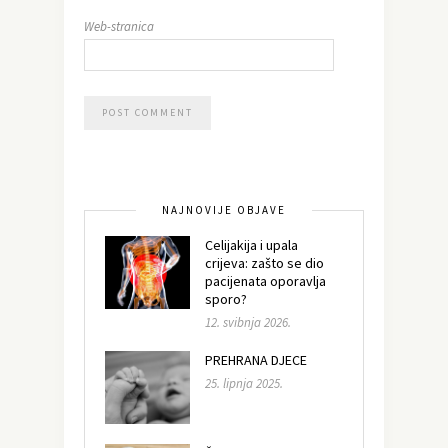
Web-stranica
NAJNOVIJE OBJAVE
Celijakija i upala
crijeva: zašto se dio
pacijenata oporavlja
sporo?
12. svibnja 2026.
PREHRANA DJECE
25. lipnja 2025.