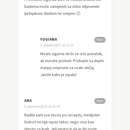
badema može zamijeniti sa sitno mljevenim
lješnjakom. Badem ne smijem 🙁
YOGIANA
Reply
2. veljače 2017. at 11:22
Nisam sigurna da bi se isto ponašali,
ali morate probati. Probajte sa duplo
manjoj smjesom za svaki slučaj.
Javite kako je ispalo!
ANA
Reply
6. prosinca 2019. at 15:34
Radila sam sve tocno po receptu, medjutim
biskvit mi nije ispao tekuc nego vise kao
tijesto za kruh. Jeli moguce da je do vrste