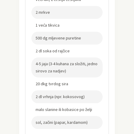
2 mrkve
1 veća tikvica
500 dg mljevene puretine
2 dl soka od rajčice
4-5 jaja (3-4 kuhana za složiti, jedno
sirovo za nadjev)
20 dkg tvrdog sira
2 dl vrhnja (npr. kokosovog)
malo slanine ili kobasice po želji
sol, začini (papar, kardamom)