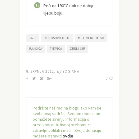
13
Peći na 190°C dok ne dobije
lijepu boju.
JAJE
KOKOSOVO ULJE
MLJEVENO MESO
RAJČICA
TIKVICA
ZRELI SIR
By
8. SRPNJA 2012.
YOGIANA
0
Podržite naš rad na blogu ako vam se
sviđa ovaj sadržaj. Svojom donacijom
pomažete širenju informacija o
predivnoj nutritivnoj prehrani za
zdravlje velikih i malih. Svoju donaciju
možete ostaviti
ovdje
.