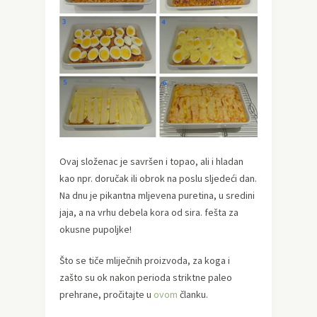
Ovaj složenac je savršen i topao, ali i hladan
kao npr. doručak ili obrok na poslu sljedeći dan.
Na dnu je pikantna mljevena puretina, u sredini
jaja, a na vrhu debela kora od sira. fešta za
okusne pupoljke!
Što se tiče mliječnih proizvoda, za koga i
zašto su ok nakon perioda striktne paleo
prehrane, pročitajte u
ovom
članku.