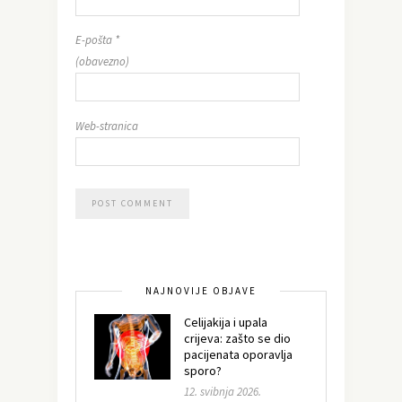
E-pošta
*
(obavezno)
Web-stranica
NAJNOVIJE OBJAVE
Celijakija i upala
crijeva: zašto se dio
pacijenata oporavlja
sporo?
12. svibnja 2026.