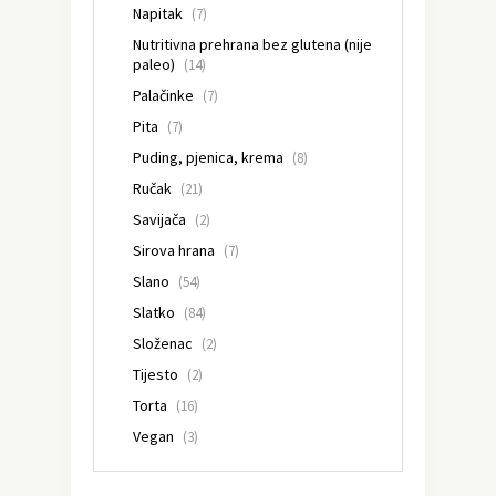
Napitak
(7)
Nutritivna prehrana bez glutena (nije
paleo)
(14)
Palačinke
(7)
Pita
(7)
Puding, pjenica, krema
(8)
Ručak
(21)
Savijača
(2)
Sirova hrana
(7)
Slano
(54)
Slatko
(84)
Složenac
(2)
Tijesto
(2)
Torta
(16)
Vegan
(3)