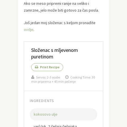
Ako se meso pripremi ranije na veliko i
zamrzne, jelo može biti gotovo za čas posla.
Još jedan moj složenac s keljom pronađite
ovdje
.
Složenac s mljevenom
puretinom
Print Recipe
Serves:
2-3 osobe
Cooking Time: 30
min priprema + 45 min pečenje
INGREDIENTS
kokosovo ulje
veći luk, 2 češnja češnjaka