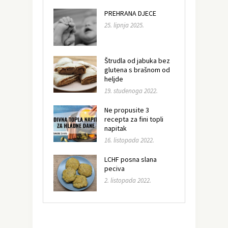
PREHRANA DJECE
25. lipnja 2025.
Štrudla od jabuka bez
glutena s brašnom od
heljde
19. studenoga 2022.
Ne propusite 3
recepta za fini topli
napitak
16. listopada 2022.
LCHF posna slana
peciva
2. listopada 2022.