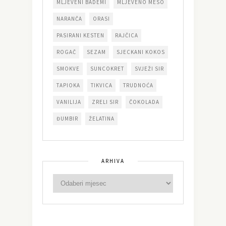
MLJEVENI BADEMI
MLJEVENO MESO
NARANČA
ORASI
PASIRANI KESTEN
RAJČICA
ROGAČ
SEZAM
SJECKANI KOKOS
SMOKVE
SUNCOKRET
SVJEŽI SIR
TAPIOKA
TIKVICA
TRUDNOĆA
VANILIJA
ZRELI SIR
ČOKOLADA
ĐUMBIR
ŽELATINA
ARHIVA