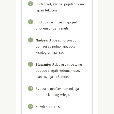
7
Dodati sol, začine, pirjati dok ne
ispari tekućina.
8
Podloga se može unaprijed
pripremiti i zamrznuti.
9
Nadjev:
U posebnoj posudi
pomiješati jedno jaje, pola
kiselog vrhnja i sol.
10
Slaganje:
U dublju vatrostalnu
posudu slagati redom: meso,
slaninu, jaja na šnitice.
11
Sve zaliti mješavinom od jaja i
ostatka kiselog vrhnja.
12
Na vrh naribati sir.