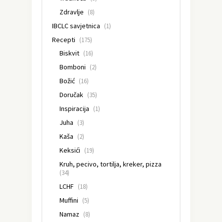
Zdravlje
(8)
IBCLC savjetnica
(1)
Recepti
(175)
Biskvit
(16)
Bomboni
(2)
Božić
(16)
Doručak
(35)
Inspiracija
(1)
Juha
(3)
Kaša
(2)
Keksići
(19)
Kruh, pecivo, tortilja, kreker, pizza
(34)
LCHF
(18)
Muffini
(5)
Namaz
(8)