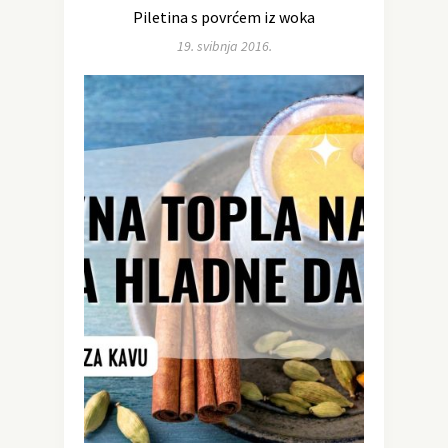
Piletina s povrćem iz woka
19. svibnja 2016.