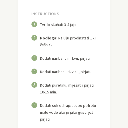
INSTRUCTIONS
1
Tvrdo skuhati 3-4 jaja.
2
Podloga:
Na ulju prodinstati luk i
češnjak.
3
Dodati naribanu mrkvu, pirjati.
4
Dodati naribanu tikvicu, pirjati.
5
Dodati puretinu, miješati i pirjati
10-15 min.
6
Dodati sok od rajčice, po potrebi
malo vode ako je jako gust i još
pirjati.