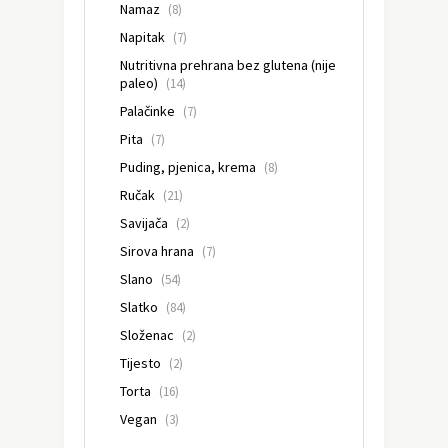
Namaz
(8)
Napitak
(7)
Nutritivna prehrana bez glutena (nije
paleo)
(14)
Palačinke
(7)
Pita
(7)
Puding, pjenica, krema
(8)
Ručak
(21)
Savijača
(2)
Sirova hrana
(7)
Slano
(54)
Slatko
(84)
Složenac
(2)
Tijesto
(2)
Torta
(16)
Vegan
(3)