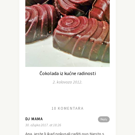
Čokolada iz kućne radinosti
2. kolovoza 2012.
10 KOMENTARA
DJ MAMA
Reply
30. ožujka 2017. at 18:26
Ana, jeste li ikad pokusali raditi ovo tijesto s