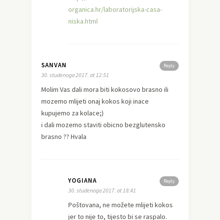
organica.hr/laboratorijska-casa-
niska.html
SANVAN
Reply
30. studenoga 2017. at 12:51
Molim Vas dali mora biti kokosovo brasno ili
mozemo mlijeti onaj kokos koji inace
kupujemo za kolace;)
i dali mozemo staviti obicno bezglutensko
brasno ?? Hvala
YOGIANA
Reply
30. studenoga 2017. at 18:41
Poštovana, ne možete mlijeti kokos
jer to nije to, tijesto bi se raspalo.