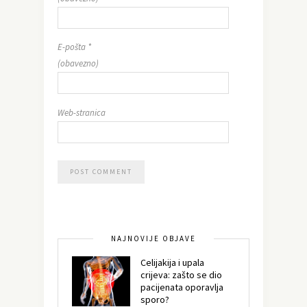
E-pošta
*
(obavezno)
Web-stranica
NAJNOVIJE OBJAVE
Celijakija i upala
crijeva: zašto se dio
pacijenata oporavlja
sporo?