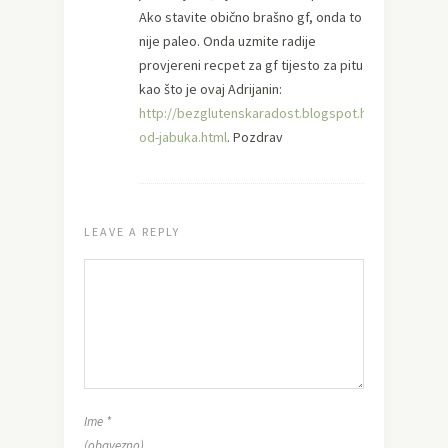
Ako stavite obično brašno gf, onda to
nije paleo. Onda uzmite radije
provjereni recpet za gf tijesto za pitu
kao što je ovaj Adrijanin:
http://bezglutenskaradost.blogspot.hr/2015/04/pit
od-jabuka.html
. Pozdrav
LEAVE A REPLY
Ime
*
(obavezno)