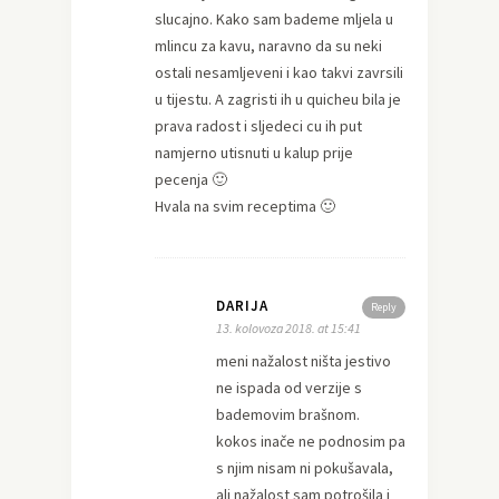
slucajno. Kako sam bademe mljela u
mlincu za kavu, naravno da su neki
ostali nesamljeveni i kao takvi zavrsili
u tijestu. A zagristi ih u quicheu bila je
prava radost i sljedeci cu ih put
namjerno utisnuti u kalup prije
pecenja 🙂
Hvala na svim receptima 🙂
DARIJA
Reply
13. kolovoza 2018. at 15:41
meni nažalost ništa jestivo
ne ispada od verzije s
bademovim brašnom.
kokos inače ne podnosim pa
s njim nisam ni pokušavala,
ali nažalost sam potrošila i