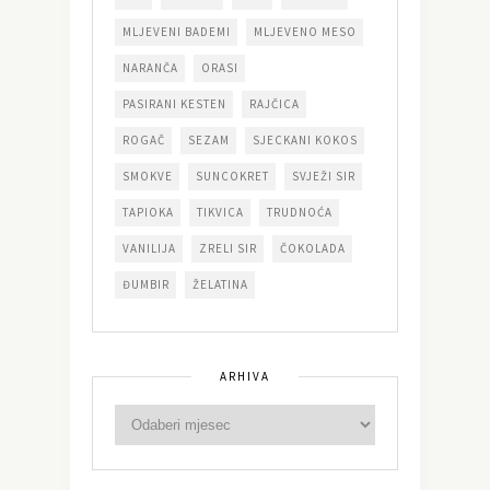
MLJEVENI BADEMI
MLJEVENO MESO
NARANČA
ORASI
PASIRANI KESTEN
RAJČICA
ROGAČ
SEZAM
SJECKANI KOKOS
SMOKVE
SUNCOKRET
SVJEŽI SIR
TAPIOKA
TIKVICA
TRUDNOĆA
VANILIJA
ZRELI SIR
ČOKOLADA
ĐUMBIR
ŽELATINA
ARHIVA