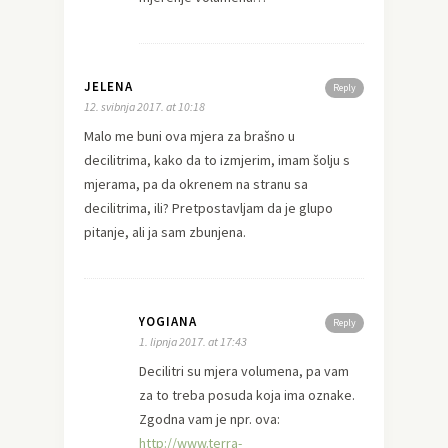
JELENA
Reply
12. svibnja 2017. at 10:18
Malo me buni ova mjera za brašno u
decilitrima, kako da to izmjerim, imam šolju s
mjerama, pa da okrenem na stranu sa
decilitrima, ili? Pretpostavljam da je glupo
pitanje, ali ja sam zbunjena.
YOGIANA
Reply
1. lipnja 2017. at 17:43
Decilitri su mjera volumena, pa vam
za to treba posuda koja ima oznake.
Zgodna vam je npr. ova:
http://www.terra-