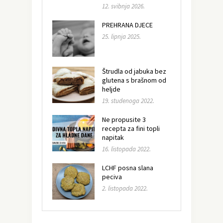
12. svibnja 2026.
PREHRANA DJECE
25. lipnja 2025.
Štrudla od jabuka bez
glutena s brašnom od
heljde
19. studenoga 2022.
Ne propusite 3
recepta za fini topli
napitak
16. listopada 2022.
LCHF posna slana
peciva
2. listopada 2022.