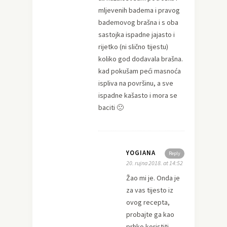
mljevenih badema i pravog
bademovog brašna i s oba
sastojka ispadne jajasto i
rijetko (ni slično tijestu)
koliko god dodavala brašna.
kad pokušam peći masnoća
ispliva na površinu, a sve
ispadne kašasto i mora se
baciti 🙁
YOGIANA
Reply
20. rujna 2018. at 14:52
Žao mi je. Onda je
za vas tijesto iz
ovog recepta,
probajte ga kao
prhko koristiti,