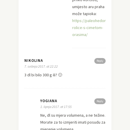
umijesto aru praha
može tapioka:
https://paleohedonizam.net/2016
rolice-s-cimetom-
orasima/
NIKOLINA
Reply
7. svibnja 2017. at 22:22
3 dl bi bilo 300 g ili? 🙂
YOGIANA
Reply
1. lipnja 2017. at 17:55
Ne, dl su mjera volumena, a ne težine.
Morate za to izmjeriti imati posudu za
mjerenje volumena…