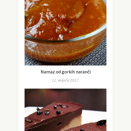
Namaz od gorkih naranči
12. veljače 2017.