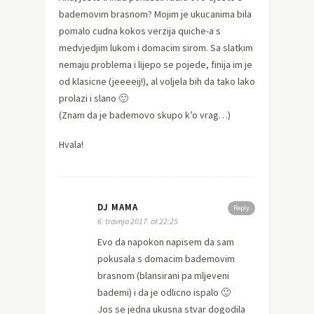
bademovim brasnom? Mojim je ukucanima bila
pomalo cudna kokos verzija quiche-a s
medvjedjim lukom i domacim sirom. Sa slatkim
nemaju problema i lijepo se pojede, finija im je
od klasicne (jeeeeij!), al voljela bih da tako lako
prolazi i slano 🙂
(Znam da je bademovo skupo k’o vrag…)
Hvala!
DJ MAMA
Reply
6. travnja 2017. at 22:25
Evo da napokon napisem da sam
pokusala s domacim bademovim
brasnom (blansirani pa mljeveni
bademi) i da je odlicno ispalo 🙂
Jos se jedna ukusna stvar dogodila