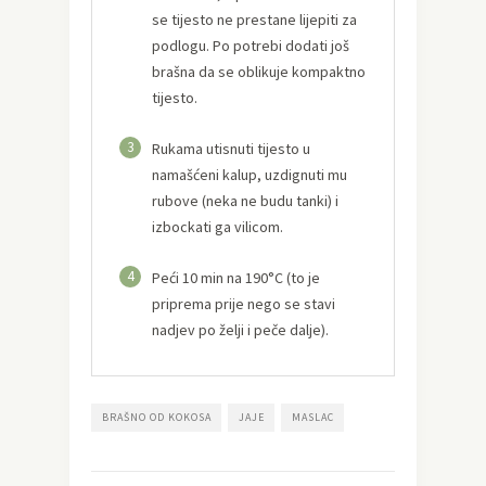
se tijesto ne prestane lijepiti za
podlogu. Po potrebi dodati još
brašna da se oblikuje kompaktno
tijesto.
3
Rukama utisnuti tijesto u
namašćeni kalup, uzdignuti mu
rubove (neka ne budu tanki) i
izbockati ga vilicom.
4
Peći 10 min na 190°C (to je
priprema prije nego se stavi
nadjev po želji i peče dalje).
BRAŠNO OD KOKOSA
JAJE
MASLAC