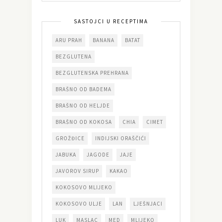
SASTOJCI U RECEPTIMA
ARU PRAH
BANANA
BATAT
BEZGLUTENA
BEZGLUTENSKA PREHRANA
BRAŠNO OD BADEMA
BRAŠNO OD HELJDE
BRAŠNO OD KOKOSA
CHIA
CIMET
GROŽĐICE
INDIJSKI ORAŠČIĆI
JABUKA
JAGODE
JAJE
JAVOROV SIRUP
KAKAO
KOKOSOVO MLIJEKO
KOKOSOVO ULJE
LAN
LJEŠNJACI
LUK
MASLAC
MED
MLIJEKO