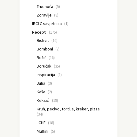
Trudnoća
(5)
Zdravlje
(8)
IBCLC savjetnica
(1)
Recepti
(175)
Biskvit
(16)
Bomboni
(2)
Božić
(16)
Doručak
(35)
Inspiracija
(1)
Juha
(3)
Kaša
(2)
Keksići
(19)
Kruh, pecivo, tortilja, kreker, pizza
(34)
LCHF
(18)
Muffini
(5)