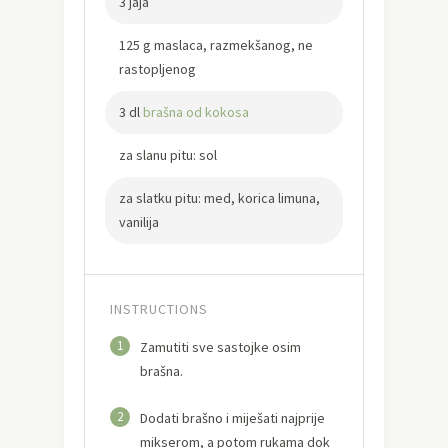
3 jaja
125 g maslaca, razmekšanog, ne
rastopljenog
3 dl
brašna od kokosa
za slanu pitu: sol
za slatku pitu: med, korica limuna,
vanilija
INSTRUCTIONS
1
Zamutiti sve sastojke osim
brašna.
2
Dodati brašno i miješati najprije
mikserom, a potom rukama dok