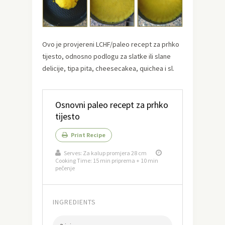
Ovo je provjereni LCHF/paleo recept za prhko
tijesto, odnosno podlogu za slatke ili slane
delicije, tipa pita, cheesecakea, quichea i sl.
Osnovni paleo recept za prhko
tijesto
Print Recipe
Serves:
Za kalup promjera 28 cm
Cooking Time: 15 min priprema + 10 min
pečenje
INGREDIENTS