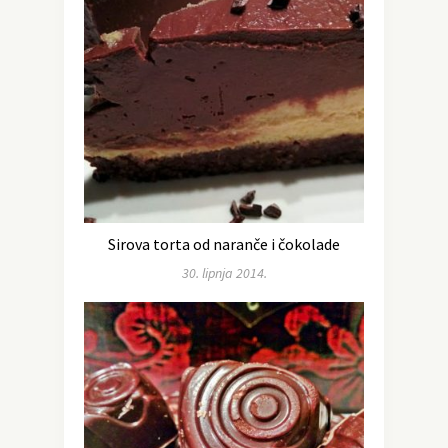
Sirova torta od naranče i čokolade
30. lipnja 2014.