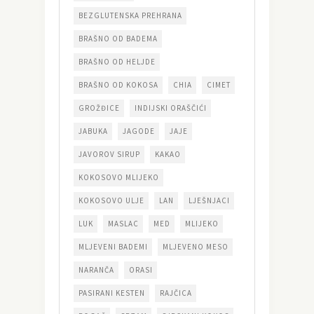
BEZGLUTENSKA PREHRANA
BRAŠNO OD BADEMA
BRAŠNO OD HELJDE
BRAŠNO OD KOKOSA
CHIA
CIMET
GROŽĐICE
INDIJSKI ORAŠČIĆI
JABUKA
JAGODE
JAJE
JAVOROV SIRUP
KAKAO
KOKOSOVO MLIJEKO
KOKOSOVO ULJE
LAN
LJEŠNJACI
LUK
MASLAC
MED
MLIJEKO
MLJEVENI BADEMI
MLJEVENO MESO
NARANČA
ORASI
PASIRANI KESTEN
RAJČICA