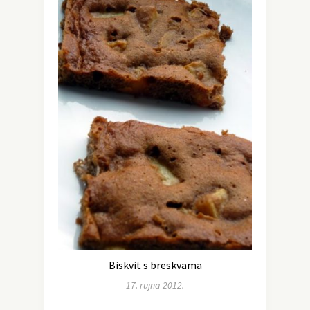
Biskvit s breskvama
17. rujna 2012.