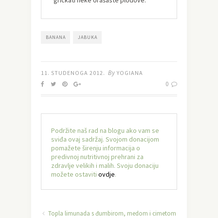
BANANA
JABUKA
By
11. STUDENOGA 2012.
YOGIANA
0
Podržite naš rad na blogu ako vam se
sviđa ovaj sadržaj. Svojom donacijom
pomažete širenju informacija o
predivnoj nutritivnoj prehrani za
zdravlje velikih i malih. Svoju donaciju
možete ostaviti
ovdje
.
Topla limunada s đumbirom, medom i cimetom