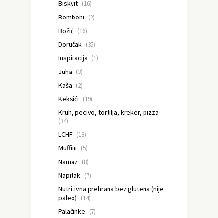
Biskvit
(16)
Bomboni
(2)
Božić
(16)
Doručak
(35)
Inspiracija
(1)
Juha
(3)
Kaša
(2)
Keksići
(19)
Kruh, pecivo, tortilja, kreker, pizza
(34)
LCHF
(18)
Muffini
(5)
Namaz
(8)
Napitak
(7)
Nutritivna prehrana bez glutena (nije
paleo)
(14)
Palačinke
(7)