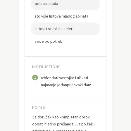
pola avokada
što više listova mladog špinata
listovi i stabljika celera
vode po potrebi
INSTRUCTIONS
1
Izblendati sastojke i uživati
najmanje jedanput svaki dan!
NOTES
Za doručak kao kompletan obrok
dodati hladno prešanog ulja po želji i
grickati neke orašaste plodove.