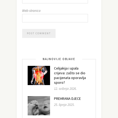
Web-stranica
NAJNOVIJE OBJAVE
Celijakija i upala
crijeva: zašto se dio
pacijenata oporavlja
sporo?
12. svibnja 2026.
PREHRANA DJECE
25. lipnja 2025.