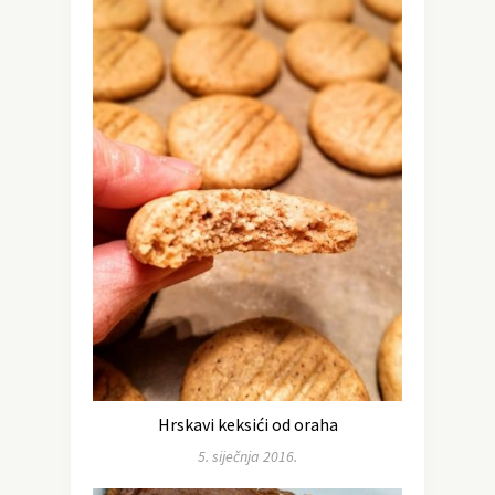
Hrskavi keksići od oraha
5. siječnja 2016.