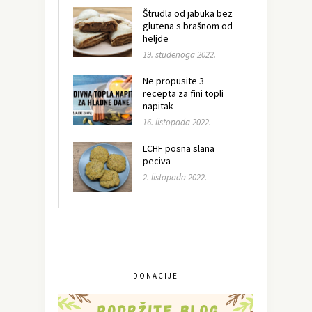
Štrudla od jabuka bez
glutena s brašnom od
heljde
19. studenoga 2022.
Ne propusite 3
recepta za fini topli
napitak
16. listopada 2022.
LCHF posna slana
peciva
2. listopada 2022.
DONACIJE