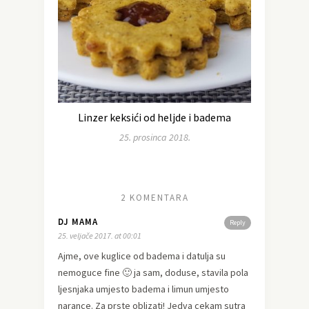
Linzer keksići od heljde i badema
25. prosinca 2018.
2 KOMENTARA
DJ MAMA
Reply
25. veljače 2017. at 00:01
Ajme, ove kuglice od badema i datulja su
nemoguce fine 🙂 ja sam, doduse, stavila pola
ljesnjaka umjesto badema i limun umjesto
narance. Za prste oblizati! Jedva cekam sutra