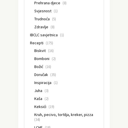
Prehrana djece
(8)
Svjesnost
(1)
Trudnoća
(5)
Zdravlje
(8)
IBCLC savjetnica
(1)
Recepti
(175)
Biskvit
(16)
Bomboni
(2)
Božić
(16)
Doručak
(35)
Inspiracija
(1)
Juha
(3)
Kaša
(2)
Keksići
(19)
Kruh, pecivo, tortilja, kreker, pizza
(34)
LCHF
(18)