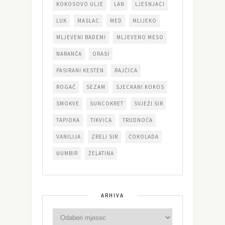
KOKOSOVO ULJE
LAN
LJEŠNJACI
LUK
MASLAC
MED
MLIJEKO
MLJEVENI BADEMI
MLJEVENO MESO
NARANČA
ORASI
PASIRANI KESTEN
RAJČICA
ROGAČ
SEZAM
SJECKANI KOKOS
SMOKVE
SUNCOKRET
SVJEŽI SIR
TAPIOKA
TIKVICA
TRUDNOĆA
VANILIJA
ZRELI SIR
ČOKOLADA
ĐUMBIR
ŽELATINA
ARHIVA