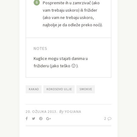
6
Pospremite ih u zamrzivač (ako
vam trebaju uskoro) ili frižider
(ako vam ne trebaju uskoro,
najbolje je da odleže preko noći).
NOTES
Kuglice mogu stajati danima u
frižideru (jako teško 🙂 ).
KAKAO
KOKOSOVO ULJE
SMOKVE
By
20. OŽUJKA 2013.
YOGIANA
2