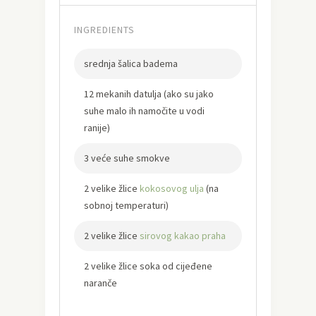
INGREDIENTS
srednja šalica badema
12 mekanih datulja (ako su jako
suhe malo ih namočite u vodi
ranije)
3 veće suhe smokve
2 velike žlice
kokosovog ulja
(na
sobnoj temperaturi)
2 velike žlice
sirovog kakao praha
2 velike žlice soka od cijeđene
naranče