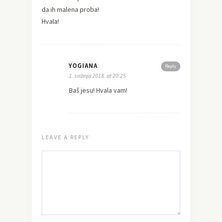
da ih malena proba!
Hvala!
YOGIANA
Reply
1. svibnja 2018. at 20:25
Baš jesu! Hvala vam!
LEAVE A REPLY