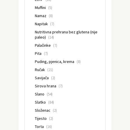
Muffini
(5)
Namaz
(8)
Napitak
(7)
Nutritivna prehrana bez glutena (nije
paleo)
(14)
Palačinke
(7)
Pita
(7)
Puding, pjenica, krema
(8)
Ručak
(21)
Savijača
(2)
Sirova hrana
(7)
Slano
(54)
Slatko
(84)
Složenac
(2)
Tijesto
(2)
Torta
(16)