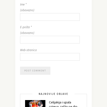
Ime
*
(obavezno)
E-pošta
*
(obavezno)
Web-stranica
NAJNOVIJE OBJAVE
Celijakija i upala
crijeva: zašto se dio