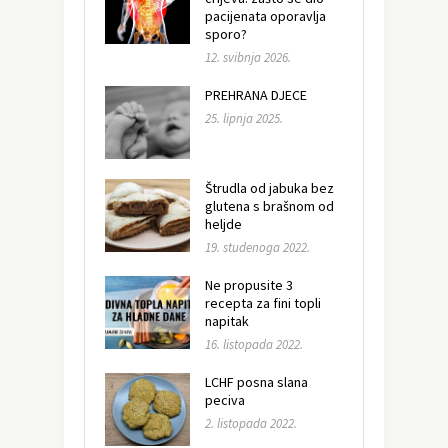
pacijenata oporavlja
sporo?
12. svibnja 2026.
PREHRANA DJECE
25. lipnja 2025.
Štrudla od jabuka bez
glutena s brašnom od
heljde
19. studenoga 2022.
Ne propusite 3
recepta za fini topli
napitak
16. listopada 2022.
LCHF posna slana
peciva
2. listopada 2022.