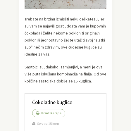
Trebate na brzinu izmisliti neku delikatesu, jer
su vam se najavili gosti, dosta vam je kupovnih
čokolada i želite nekome pokloniti originalni
poklon ili jednostavno želite utažiti svoj “slatki
zub” nečim zdravim, ove čudesne kuglice su
idealne za vas.
Sastojci su, dakako, zamjenjivi, a meni je ova
više puta iskušana kombinacija najfinija. Od ove
količine sastojaka dobije se 15 kuglica.
Čokoladne kuglice
Print Recipe
Serves:
15 kom