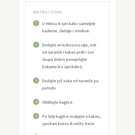
INSTRUCTIONS
1
U mlincu ili sjeckalici sameljite
bademe, datulje i smokve.
2
Dodajte im kokosovo ulje, sok
od naranče i kakao prah i sve
skupa dobro pomiješajte
(rukama ili u sjeckalici).
3
Dodajte još soka od naranče po
potrebi.
4
Oblikujte kuglice.
5
Po želji kuglice uvaljajte u kakao,
sjeckani kokos ili nešto treće.