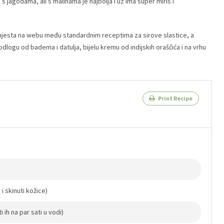
 s jagodama, ali s malinama je najbolja i uz ima super miris i
 mjesta na webu među standardnim receptima za sirove slastice, a
podlogu od badema i datulja, bijelu kremu od indijskih oraščića i na vrhu
Print Recipe
 skinuti kožice)
 ih na par sati u vodi)