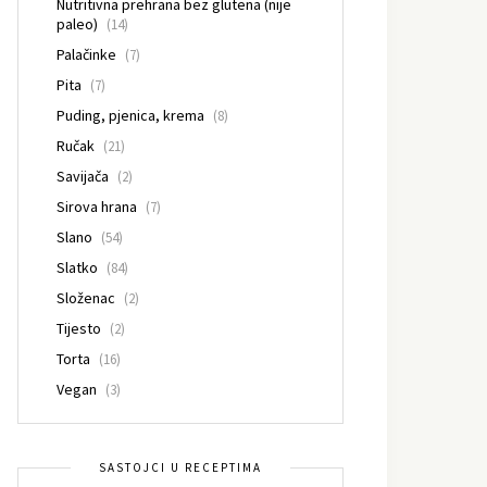
Nutritivna prehrana bez glutena (nije
paleo)
(14)
Palačinke
(7)
Pita
(7)
Puding, pjenica, krema
(8)
Ručak
(21)
Savijača
(2)
Sirova hrana
(7)
Slano
(54)
Slatko
(84)
Složenac
(2)
Tijesto
(2)
Torta
(16)
Vegan
(3)
SASTOJCI U RECEPTIMA