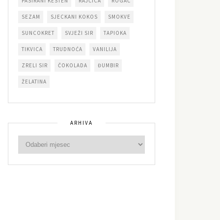
PASIRANI KESTEN
RAJČICA
ROGAČ
SEZAM
SJECKANI KOKOS
SMOKVE
SUNCOKRET
SVJEŽI SIR
TAPIOKA
TIKVICA
TRUDNOĆA
VANILIJA
ZRELI SIR
ČOKOLADA
ĐUMBIR
ŽELATINA
ARHIVA