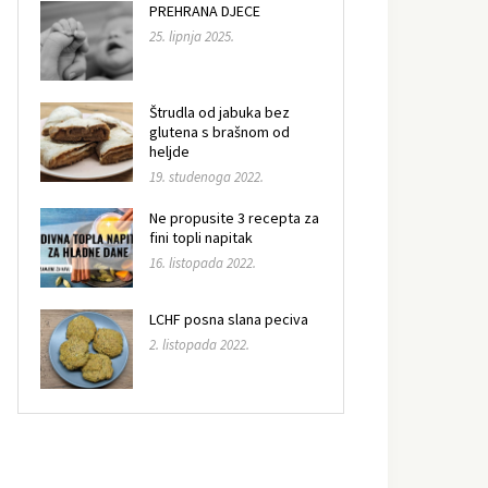
PREHRANA DJECE
25. lipnja 2025.
Štrudla od jabuka bez
glutena s brašnom od
heljde
19. studenoga 2022.
Ne propusite 3 recepta za
fini topli napitak
16. listopada 2022.
LCHF posna slana peciva
2. listopada 2022.