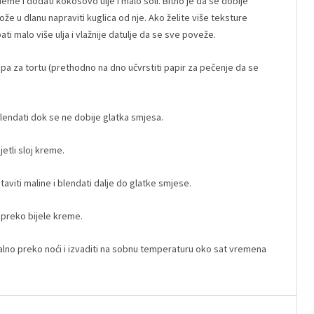
deme i dodati kokosovo ulje i malo soli. Bitno je da se dobije
e u dlanu napraviti kuglica od nje. Ako želite više teksture
ti malo više ulja i vlažnije datulje da se sve poveže.
pa za tortu (prethodno na dno učvrstiti papir za pečenje da se
blendati dok se ne dobije glatka smjesa.
jetli sloj kreme.
taviti maline i blendati dalje do glatke smjese.
i preko bijele kreme.
dealno preko noći i izvaditi na sobnu temperaturu oko sat vremena