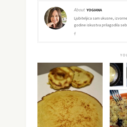
About
YOGIANA
Ljubiteljica sam ukusne, izvorn
godine iskustva prilagodila sebi 
YO