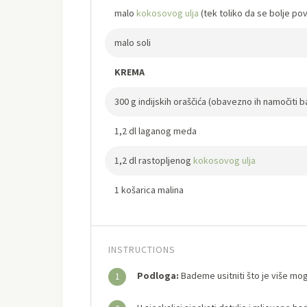
malo
kokosovog ulja
(tek toliko da se bolje po
malo soli
KREMA
300 g indijskih oraščića (obavezno ih namočiti ba
1,2 dl laganog meda
1,2 dl rastopljenog
kokosovog ulja
1 košarica malina
INSTRUCTIONS
Podloga:
Bademe usitniti što je više mog
1