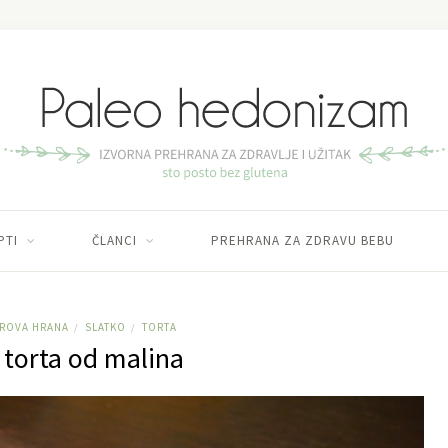
PTI
ČLANCI
PREHRANA ZA ZDRAVU BEBU
IROVA HRANA
SLATKO
TORTA
/
/
 torta od malina