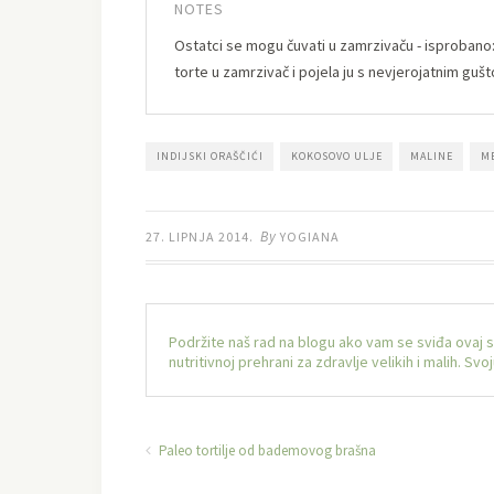
NOTES
Ostatci se mogu čuvati u zamrzivaču - isprobano
torte u zamrzivač i pojela ju s nevjerojatnim guš
INDIJSKI ORAŠČIĆI
KOKOSOVO ULJE
MALINE
M
By
27. LIPNJA 2014.
YOGIANA
Podržite naš rad na blogu ako vam se sviđa ovaj 
nutritivnoj prehrani za zdravlje velikih i malih. S
Paleo tortilje od bademovog brašna