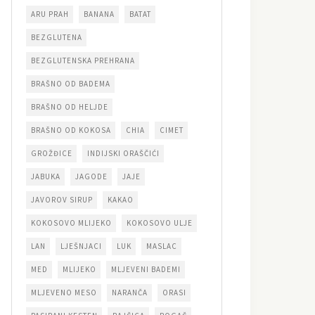
ARU PRAH
BANANA
BATAT
BEZGLUTENA
BEZGLUTENSKA PREHRANA
BRAŠNO OD BADEMA
BRAŠNO OD HELJDE
BRAŠNO OD KOKOSA
CHIA
CIMET
GROŽĐICE
INDIJSKI ORAŠČIĆI
JABUKA
JAGODE
JAJE
JAVOROV SIRUP
KAKAO
KOKOSOVO MLIJEKO
KOKOSOVO ULJE
LAN
LJEŠNJACI
LUK
MASLAC
MED
MLIJEKO
MLJEVENI BADEMI
MLJEVENO MESO
NARANČA
ORASI