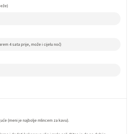
veže)
rem 4 sata prije, može i cijelu noć)
uće (meni je najbolje mlincem za kavu).