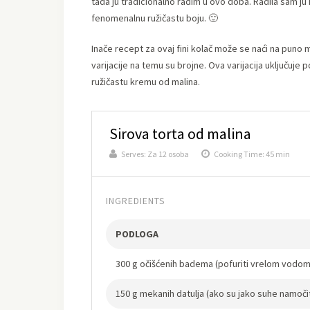
tada ju tradicionalno radim u ovo doba. Radila sam ju i
fenomenalnu ružičastu boju. 🙂
Inače recept za ovaj fini kolač može se naći na puno
varijacije na temu su brojne. Ova varijacija uključuje 
ružičastu kremu od malina.
Sirova torta od malina
Serves:
Za 12 osoba
Cooking Time: 45 min
INGREDIENTS
PODLOGA
300 g očišćenih badema (pofuriti vrelom vodom i
150 g mekanih datulja (ako su jako suhe namočiti