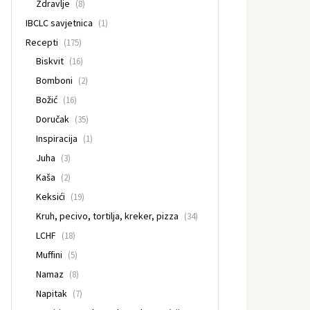
Zdravlje
(8)
IBCLC savjetnica
(1)
Recepti
(175)
Biskvit
(16)
Bomboni
(2)
Božić
(16)
Doručak
(35)
Inspiracija
(1)
Juha
(3)
Kaša
(2)
Keksići
(19)
Kruh, pecivo, tortilja, kreker, pizza
(34)
LCHF
(18)
Muffini
(5)
Namaz
(8)
Napitak
(7)