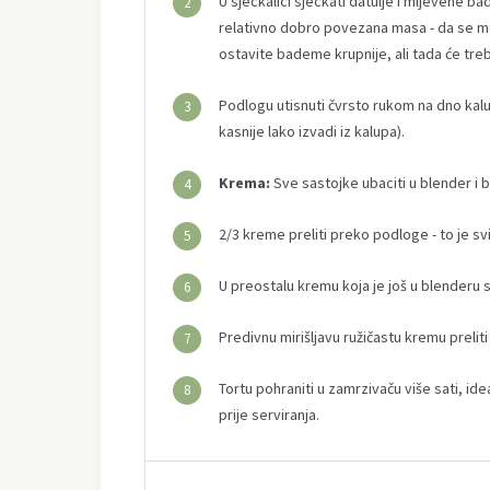
U sjeckalici sjeckati datulje i mljevene ba
2
relativno dobro povezana masa - da se mož
ostavite bademe krupnije, ali tada će treba
Podlogu utisnuti čvrsto rukom na dno kalu
3
kasnije lako izvadi iz kalupa).
Krema:
Sve sastojke ubaciti u blender i 
4
2/3 kreme preliti preko podloge - to je svi
5
U preostalu kremu koja je još u blenderu s
6
Predivnu mirišljavu ružičastu kremu prelit
7
Tortu pohraniti u zamrzivaču više sati, i
8
prije serviranja.