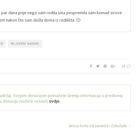
: par dana prije nego sam rodila sina pospremila sam komad sirove
tom nakon što sam došla doma iz rodilišta. 🙂
ED
MLJEVENI BADEMI
10
sadržaj. Svojom donacijom pomažete širenju informacija o predivnoj
voju donaciju možete ostaviti
ovdje
.
Sirova torta od naranče i čokolade