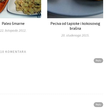
Paleo šmarne
Peciva od tapioke i kokosovog
brašna
22. listopada 2012.
20. studenoga 2015.
10 KOMENTARA
Reply
Reply