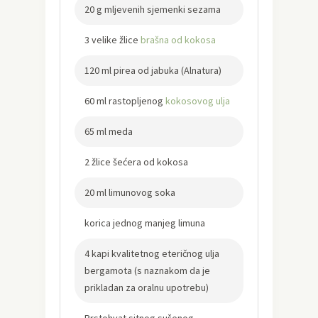
20 g mljevenih sjemenki sezama
3 velike žlice
brašna od kokosa
120 ml pirea od jabuka (Alnatura)
60 ml rastopljenog
kokosovog ulja
65 ml meda
2 žlice šećera od kokosa
20 ml limunovog soka
korica jednog manjeg limuna
4 kapi kvalitetnog eteričnog ulja
bergamota (s naznakom da je
prikladan za oralnu upotrebu)
Prstohvat sitnog sušenog