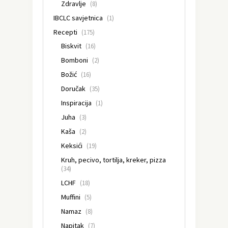
Zdravlje
(8)
IBCLC savjetnica
(1)
Recepti
(175)
Biskvit
(16)
Bomboni
(2)
Božić
(16)
Doručak
(35)
Inspiracija
(1)
Juha
(3)
Kaša
(2)
Keksići
(19)
Kruh, pecivo, tortilja, kreker, pizza
(34)
LCHF
(18)
Muffini
(5)
Namaz
(8)
Napitak
(7)