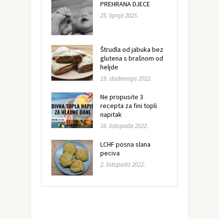
PREHRANA DJECE
25. lipnja 2025.
Štrudla od jabuka bez
glutena s brašnom od
heljde
19. studenoga 2022.
Ne propusite 3
recepta za fini topli
napitak
16. listopada 2022.
LCHF posna slana
peciva
2. listopada 2022.