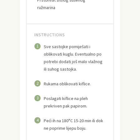
ružmarina
INSTRUCTIONS
1
Sve sastojke pomiješati i
oblikovati kuglu. Eventualno po
potrebi dodati još malo vlažnog
ili suhog sastojka.
2
Rukama oblikovati kiflice.
3
Poslagati kiflice na pleh
prekriven pak papirom.
4
Peći ih na 180°C 15-20 min ili dok
ne poprime lijepu boju.