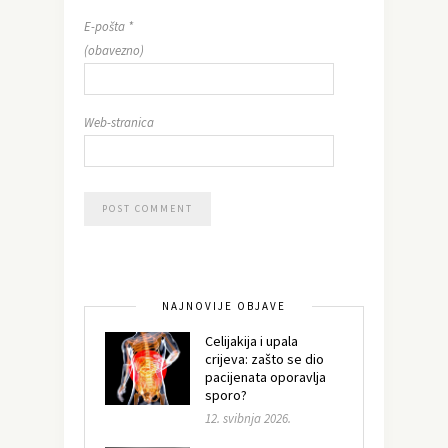
E-pošta
*
(obavezno)
Web-stranica
NAJNOVIJE OBJAVE
Celijakija i upala
crijeva: zašto se dio
pacijenata oporavlja
sporo?
12. svibnja 2026.