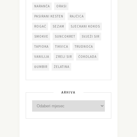
NARANČA
ORASI
PASIRANI KESTEN
RAJČICA
ROGAČ
SEZAM
SJECKANI KOKOS
SMOKVE
SUNCOKRET
SVJEŽI SIR
TAPIOKA
TIKVICA
TRUDNOĆA
VANILIJA
ZRELI SIR
ČOKOLADA
ĐUMBIR
ŽELATINA
ARHIVA