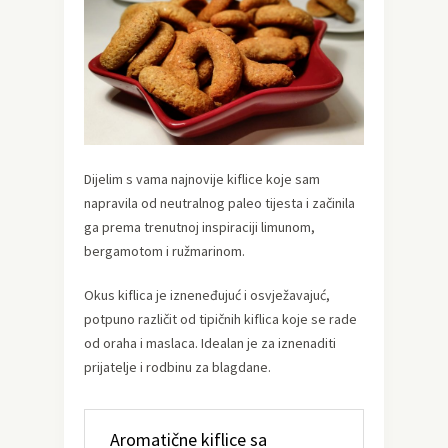
Dijelim s vama najnovije kiflice koje sam
napravila od neutralnog paleo tijesta i začinila
ga prema trenutnoj inspiraciji limunom,
bergamotom i ružmarinom.
Okus kiflica je izneneđujuć i osvježavajuć,
potpuno različit od tipičnih kiflica koje se rade
od oraha i maslaca. Idealan je za iznenaditi
prijatelje i rodbinu za blagdane.
Aromatične kiflice sa