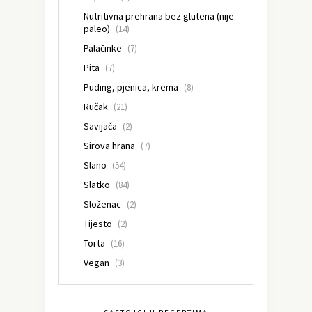
Nutritivna prehrana bez glutena (nije
paleo)
(14)
Palačinke
(7)
Pita
(7)
Puding, pjenica, krema
(8)
Ručak
(21)
Savijača
(2)
Sirova hrana
(7)
Slano
(54)
Slatko
(84)
Složenac
(2)
Tijesto
(2)
Torta
(16)
Vegan
(3)