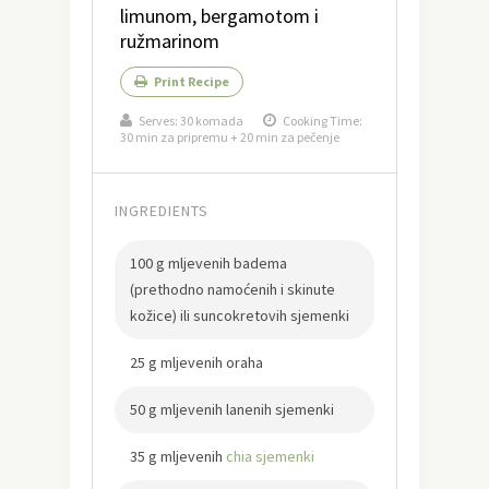
limunom, bergamotom i
ružmarinom
Print Recipe
Serves:
30 komada
Cooking Time:
30 min za pripremu + 20 min za pečenje
INGREDIENTS
100 g mljevenih badema
(prethodno namoćenih i skinute
kožice) ili suncokretovih sjemenki
25 g mljevenih oraha
50 g mljevenih lanenih sjemenki
35 g mljevenih
chia sjemenki