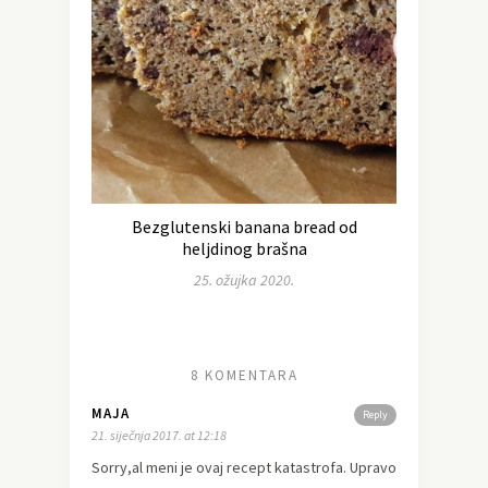
Bezglutenski banana bread od
heljdinog brašna
25. ožujka 2020.
8 KOMENTARA
MAJA
Reply
21. siječnja 2017. at 12:18
Sorry,al meni je ovaj recept katastrofa. Upravo