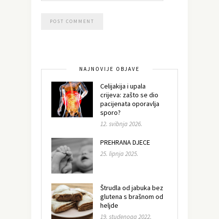
NAJNOVIJE OBJAVE
Celijakija i upala
crijeva: zašto se dio
pacijenata oporavlja
sporo?
12. svibnja 2026.
PREHRANA DJECE
25. lipnja 2025.
Štrudla od jabuka bez
glutena s brašnom od
heljde
19. studenoga 2022.