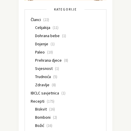
KATEGORIJE
Članci
(22)
Celijakija
(11)
Dohrana bebe
(1)
Dojenje
(1)
Paleo
(10)
Prehrana djece
(8)
Svjesnost
(1)
Trudnoća
(5)
Zdravlje
(8)
IBCLC savjetnica
(1)
Recepti
(175)
Biskvit
(16)
Bomboni
(2)
Božić
(16)