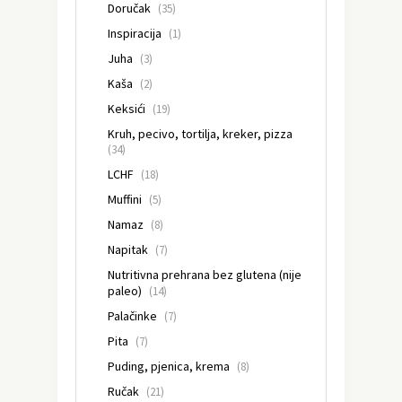
Doručak
(35)
Inspiracija
(1)
Juha
(3)
Kaša
(2)
Keksići
(19)
Kruh, pecivo, tortilja, kreker, pizza
(34)
LCHF
(18)
Muffini
(5)
Namaz
(8)
Napitak
(7)
Nutritivna prehrana bez glutena (nije
paleo)
(14)
Palačinke
(7)
Pita
(7)
Puding, pjenica, krema
(8)
Ručak
(21)