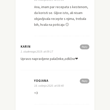
Ana, imam par recepata s kestenom,
da koristi se. Gljive isto, ali nisam
objavljivala recepte s njima, trebala
bih, hvala na poticaju 🙂
KARIN
Reply
1. studenoga 2019. at 09:17
Upravo napravljene palačinke,odlične❤
YOGIANA
Reply
18. svibnja 2020. at 08:40
<3