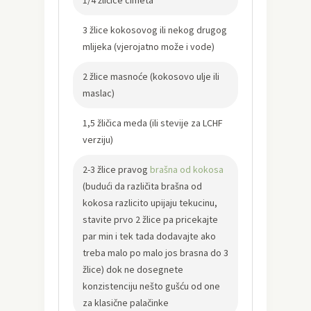
1/4 žličice cimeta
3 žlice kokosovog ili nekog drugog
mlijeka (vjerojatno može i vode)
2 žlice masnoće (kokosovo ulje ili
maslac)
1,5 žličica meda (ili stevije za LCHF
verziju)
2-3 žlice pravog
brašna od kokosa
(budući da različita brašna od
kokosa razlicito upijaju tekucinu,
stavite prvo 2 žlice pa pricekajte
par min i tek tada dodavajte ako
treba malo po malo jos brasna do 3
žlice) dok ne dosegnete
konzistenciju nešto gušću od one
za klasične palačinke