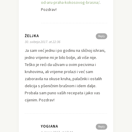
od-aru-praha-kokosovog-brasna/
.
Pozdrav!
ŽELJKA
Reply
30. svibnja 2017. at 22:36
Ja sam već jednu i po godinu na sličnoj ishrani,
jedno vrijeme mi je bilo bolje, ali više nije.
Teško je reći da uživam u ovim pecivima i
kruhovima, ali vrijeme prolazi i već sam
zaboravila na okuse kruha, palačinki i ostalih
delicija s pšeničnim brašnom i idem dalje.
Probala sam puno vaših recepata i jako vas
cijenim. Pozdrav!
YOGIANA
Reply