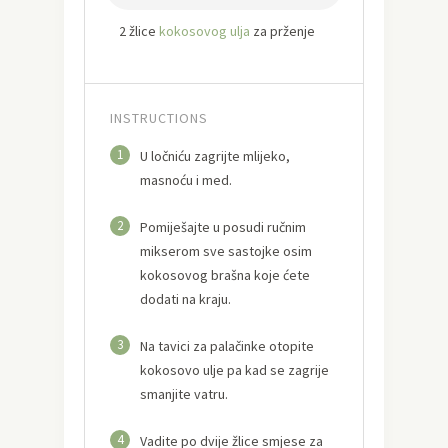
2 žlice
kokosovog ulja
za prženje
INSTRUCTIONS
1
U ločniću zagrijte mlijeko,
masnoću i med.
2
Pomiješajte u posudi ručnim
mikserom sve sastojke osim
kokosovog brašna koje ćete
dodati na kraju.
3
Na tavici za palačinke otopite
kokosovo ulje pa kad se zagrije
smanjite vatru.
4
Vadite po dvije žlice smjese za