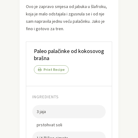
Ovo je zapravo smjesa od jabuka u šlafroku,
koja je malo odstajala i zgusnula se i od nje
sam napravila jednu veću palačinku. Jako je
fino i gotovo za tren.
Paleo palačinke od kokosovog
brašna
Print Recipe
INGREDIENTS
3 jaja
prstohvat soli