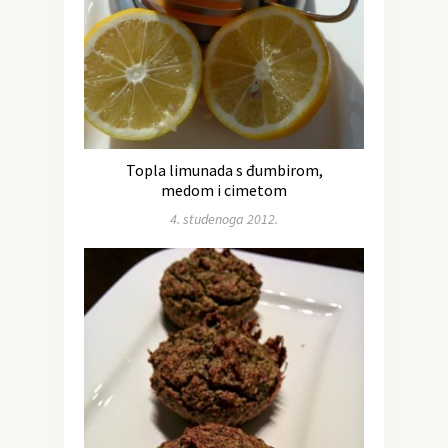
Topla limunada s đumbirom,
medom i cimetom
4. studenoga 2012.