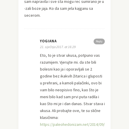
sam napravila i sve sta mogu rec sumirano je u
-zali boze jaja. Ko da sam jela kajganu sa
secerom.
YOGIANA
Reply
21. siječnja 2017. at 16:29
Eto, to je stvar ukusa, potpuno vas
razumijem. Vjerujte mi. da ste bili
bolesni kao ja i oporavljali se 2
godine bez ikakvih žitarica i gluposti
u prehrani, a kamoli palačinki, ovo bi
vam bilo neopisivo fino, kao što je
meni bilo kad sam prvi puta radila i
kao što mi je i dan danas. Stvar stava i
ukusa. Ali probajte ove, te su slične
klasičnima:
https://paleohedonizam.net/2014/09/palacinke-