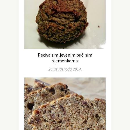
Peciva s mljevenim bućinim
sjemenkama
26. studenoga 2014.