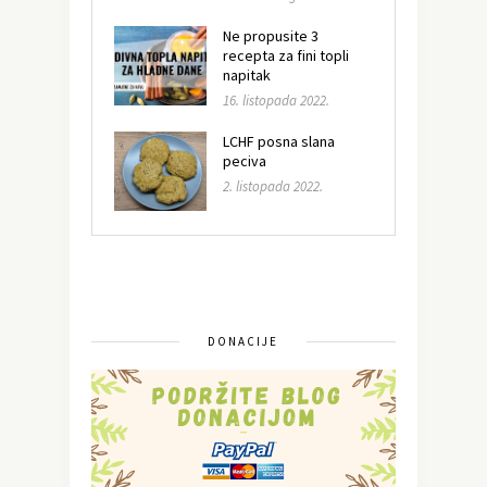
Ne propusite 3
recepta za fini topli
napitak
16. listopada 2022.
LCHF posna slana
peciva
2. listopada 2022.
DONACIJE