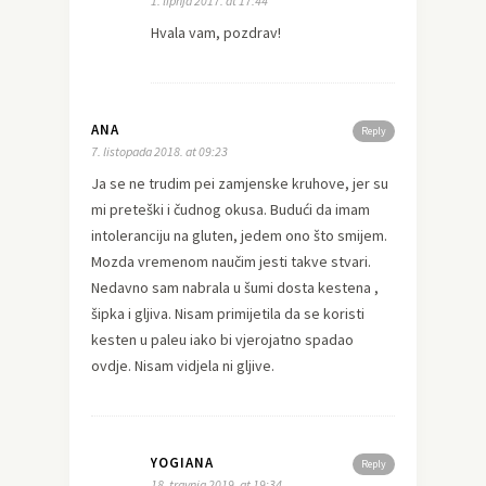
1. lipnja 2017. at 17:44
Hvala vam, pozdrav!
ANA
Reply
7. listopada 2018. at 09:23
Ja se ne trudim pei zamjenske kruhove, jer su
mi preteški i čudnog okusa. Budući da imam
intoleranciju na gluten, jedem ono što smijem.
Mozda vremenom naučim jesti takve stvari.
Nedavno sam nabrala u šumi dosta kestena ,
šipka i gljiva. Nisam primijetila da se koristi
kesten u paleu iako bi vjerojatno spadao
ovdje. Nisam vidjela ni gljive.
YOGIANA
Reply
18. travnja 2019. at 19:34