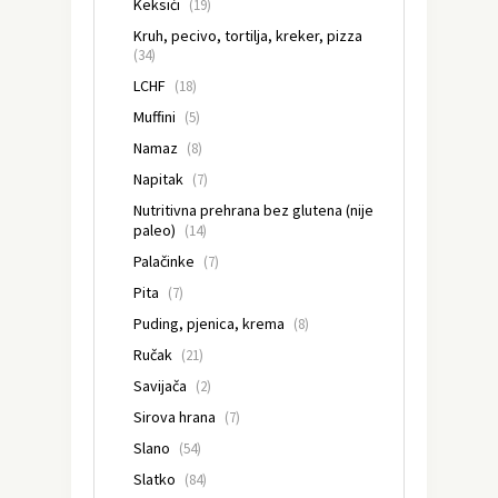
Keksići
(19)
Kruh, pecivo, tortilja, kreker, pizza
(34)
LCHF
(18)
Muffini
(5)
Namaz
(8)
Napitak
(7)
Nutritivna prehrana bez glutena (nije
paleo)
(14)
Palačinke
(7)
Pita
(7)
Puding, pjenica, krema
(8)
Ručak
(21)
Savijača
(2)
Sirova hrana
(7)
Slano
(54)
Slatko
(84)