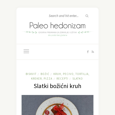
BISKVIT
BOŽIĆ
KRUH, PECIVO, TORTILJA,
/
/
KREKER, PIZZA
RECEPTI
SLATKO
/
/
Slatki božićni kruh