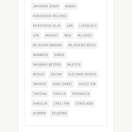
JAVOROV SIRUP
KAKAO
KOKOSOVO MLIJEKO
KOKOSOVO ULJE
LAN
LJEŠNJACI
LUK
MASLAC
MED
MLIJEKO
MLJEVENI BADEMI
MLJEVENO MESO
NARANČA
ORASI
PASIRANI KESTEN
RAJČICA
ROGAČ
SEZAM
SJECKANI KOKOS
SMOKVE
SUNCOKRET
SVJEŽI SIR
TAPIOKA
TIKVICA
TRUDNOĆA
VANILIJA
ZRELI SIR
ČOKOLADA
ĐUMBIR
ŽELATINA