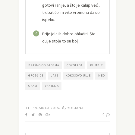
gotovi ranije, a što je kalup veći,
trebat će im više vremena da se
ispeku.
4
Prije jela ih dobro ohladiti. Što
dulje stoje to su bolji.
BRAŠNO OD BADEMA
ČOKOLADA
ĐUMBIR
GROŽĐICE
JAJE
KOKOSOVO ULJE
MED
ORASI
VANILIJA
By
11. PROSINCA 2015.
YOGIANA
0