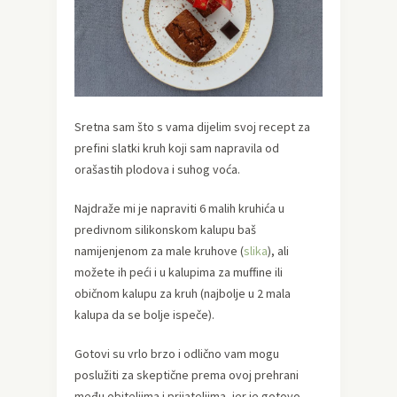
Sretna sam što s vama dijelim svoj recept za
prefini slatki kruh koji sam napravila od
orašastih plodova i suhog voća.
Najdraže mi je napraviti 6 malih kruhića u
predivnom silikonskom kalupu baš
namijenjenom za male kruhove (
slika
), ali
možete ih peći i u kalupima za muffine ili
običnom kalupu za kruh (najbolje u 2 mala
kalupa da se bolje ispeče).
Gotovi su vrlo brzo i odlično vam mogu
poslužiti za skeptične prema ovoj prehrani
među obiteljima i prijateljima, jer je gotovo