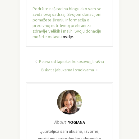
Podržite naš rad na blogu ako vam se
sviđa ovaj sadržaj. Svojom donacijom
pomažete širenju informacija o
predivnoj nutritivnoj prehrani za
zdravlje velikih i malih. Svoju donaciju
možete ostaviti
ovdje
.
Peciva od tapioke i kokosovog brašna
Biskvit s jabukama i smokvama
About
YOGIANA
Ljubiteljica sam ukusne, izvorne,
nutritivne i prirodno bezglutenske