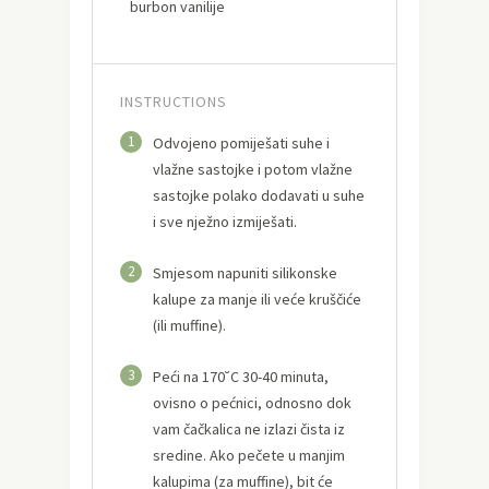
burbon vanilije
INSTRUCTIONS
1
Odvojeno pomiješati suhe i
vlažne sastojke i potom vlažne
sastojke polako dodavati u suhe
i sve nježno izmiješati.
2
Smjesom napuniti silikonske
kalupe za manje ili veće kruščiće
(ili muffine).
3
Peći na 170˘C 30-40 minuta,
ovisno o pećnici, odnosno dok
vam čačkalica ne izlazi čista iz
sredine. Ako pečete u manjim
kalupima (za muffine), bit će