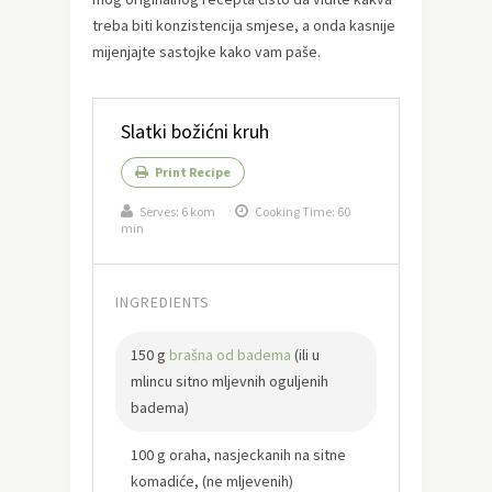
treba biti konzistencija smjese, a onda kasnije
mijenjajte sastojke kako vam paše.
Slatki božićni kruh
Print Recipe
Serves:
6 kom
Cooking Time: 60
min
INGREDIENTS
150 g
brašna od badema
(ili u
mlincu sitno mljevnih oguljenih
badema)
100 g oraha, nasjeckanih na sitne
komadiće, (ne mljevenih)