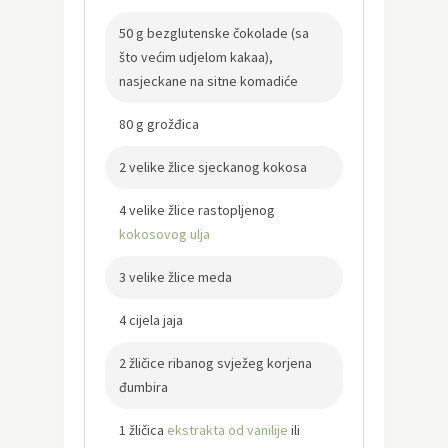
50 g bezglutenske čokolade (sa
što većim udjelom kakaa),
nasjeckane na sitne komadiće
80 g grožđica
2 velike žlice sjeckanog kokosa
4 velike žlice rastopljenog
kokosovog ulja
3 velike žlice meda
4 cijela jaja
2 žličice ribanog svježeg korjena
đumbira
1 žličica
ekstrakta od vanilije
ili