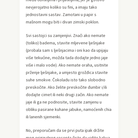
nevjerojatno koliko su fini, a imaju tako
jednostavni sastav. Zamotani u papir s
mašnom mogu biti i divan zimski poklon.
Svi sastojci su zamjenjivi. Znači ako nemate
(toliko) badema, stavite mljevene lješnjake
(probala sam s lješnjacima i oni kao da upijaju
više tekućine, možda tada dodajte jedno jaje
više i malo vode). Ako nemate oraha, usitnite
prženje lješnjake, a umjesto grožđica stavite
suhe smokve. Čokoladu isto tako slobodno
preskočite. Ako želite preskočite đumbir i/ili
dodajte cimet ili neki drugi začin. Ako nemate
jaje ili ga ne podnosite, stavite zamjenu u
obliku pasirane kuhane jabuke, namoćenih chia
ili lanenih sjemenki.
No, preporučam da se prvi puta ipak držite
mog originalnog recepta čisto da vidite kakva