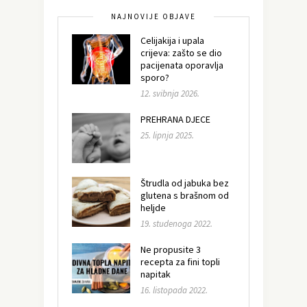
NAJNOVIJE OBJAVE
Celijakija i upala
crijeva: zašto se dio
pacijenata oporavlja
sporo?
12. svibnja 2026.
PREHRANA DJECE
25. lipnja 2025.
Štrudla od jabuka bez
glutena s brašnom od
heljde
19. studenoga 2022.
Ne propusite 3
recepta za fini topli
napitak
16. listopada 2022.