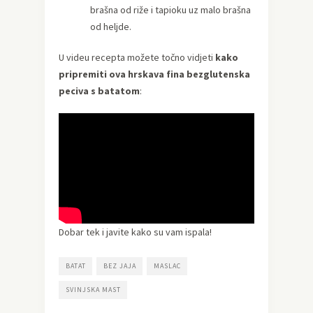
brašna od riže i tapioku uz malo brašna
od heljde.
U videu recepta možete točno vidjeti
kako
pripremiti ova hrskava fina bezglutenska
peciva s batatom
:
Dobar tek i javite kako su vam ispala!
BATAT
BEZ JAJA
MASLAC
SVINJSKA MAST