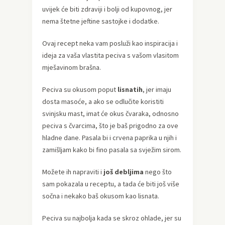
uvijek će biti zdraviji i bolji od kupovnog, jer
nema štetne jeftine sastojke i dodatke.
Ovaj recept neka vam posluži kao inspiracija i
ideja za vaša vlastita peciva s vašom vlasitom
mješavinom brašna.
Peciva su okusom poput
lisnatih
, jer imaju
dosta masoće, a ako se odlučite koristiti
svinjsku mast, imat će okus čvaraka, odnosno
peciva s čvarcima, što je baš prigodno za ove
hladne dane. Pasala bi i crvena paprika u njih i
zamišljam kako bi fino pasala sa svježim sirom.
Možete ih napraviti i
još debljima
nego što
sam pokazala u receptu, a tada će biti još više
sočna i nekako baš okusom kao lisnata.
Peciva su najbolja kada se skroz ohlade, jer su