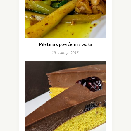
Piletina s povrćem iz woka
19. svibnja 2016.