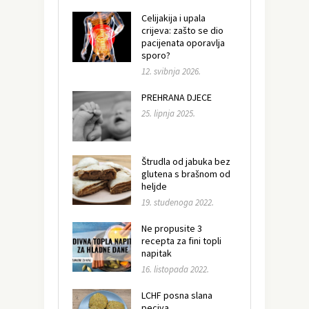
Celijakija i upala
crijeva: zašto se dio
pacijenata oporavlja
sporo?
12. svibnja 2026.
PREHRANA DJECE
25. lipnja 2025.
Štrudla od jabuka bez
glutena s brašnom od
heljde
19. studenoga 2022.
Ne propusite 3
recepta za fini topli
napitak
16. listopada 2022.
LCHF posna slana
peciva