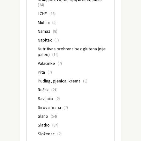
(34)
LCHF
(18)
Muffini
(5)
Namaz
(8)
Napitak
(7)
Nutritivna prehrana bez glutena (nije
paleo)
(14)
Palačinke
(7)
Pita
(7)
Puding, pjenica, krema
(8)
Ručak
(21)
Savijača
(2)
Sirova hrana
(7)
Slano
(54)
Slatko
(84)
Složenac
(2)