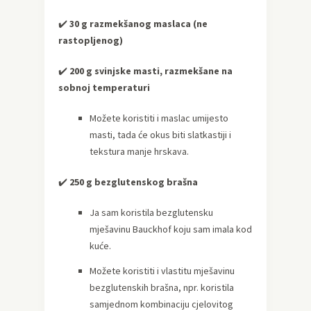
✔️
30 g razmekšanog maslaca (ne
rastopljenog)
✔️
200 g svinjske masti, razmekšane na
sobnoj temperaturi
Možete koristiti i maslac umijesto
masti, tada će okus biti slatkastiji i
tekstura manje hrskava.
✔️
250 g bezglutenskog brašna
Ja sam koristila bezglutensku
mješavinu Bauckhof koju sam imala kod
kuće.
Možete koristiti i vlastitu mješavinu
bezglutenskih brašna, npr. koristila
samjednom kombinaciju cjelovitog