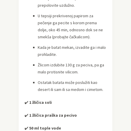
prepolovite uzdužno.
U tepsiji prekrivenoj papirom za
pečenje ga pecite s korom prema
dolje, oko 45 min, odnosno dok se ne
smekša (probajte čačkalicom).
Kada je batat mekan, izvadite ga i malo
prohladite.
Žlicom izdubite 130 g za peciva, pa ga
malo protisnite vilicom.
Ostatak batata može poslužiti kao
desert ili sam ili sa medom i cimetom.
✔️
1 žličica soli
✔️
1 žličica praška za pecivo
✔️
50 ml tople vode