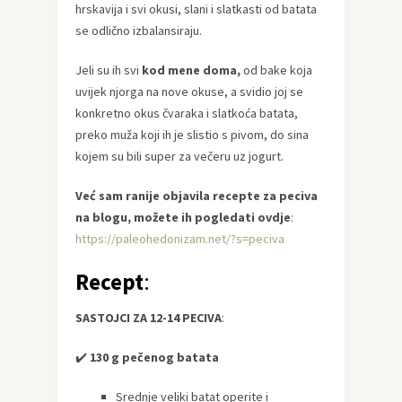
hrskavija i svi okusi, slani i slatkasti od batata
se odlično izbalansiraju.
Jeli su ih svi
kod mene doma,
od bake koja
uvijek njorga na nove okuse, a svidio joj se
konkretno okus čvaraka i slatkoća batata,
preko muža koji ih je slistio s pivom, do sina
kojem su bili super za večeru uz jogurt.
Već sam ranije objavila recepte za peciva
na blogu, možete ih pogledati ovdje
:
https://paleohedonizam.net/?s=peciva
Recept
:
SASTOJCI ZA 12-14 PECIVA
:
✔️
130 g pečenog batata
Srednje veliki batat operite i