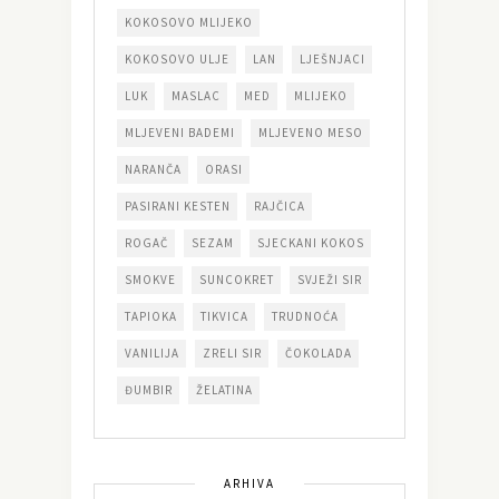
KOKOSOVO MLIJEKO
KOKOSOVO ULJE
LAN
LJEŠNJACI
LUK
MASLAC
MED
MLIJEKO
MLJEVENI BADEMI
MLJEVENO MESO
NARANČA
ORASI
PASIRANI KESTEN
RAJČICA
ROGAČ
SEZAM
SJECKANI KOKOS
SMOKVE
SUNCOKRET
SVJEŽI SIR
TAPIOKA
TIKVICA
TRUDNOĆA
VANILIJA
ZRELI SIR
ČOKOLADA
ĐUMBIR
ŽELATINA
ARHIVA