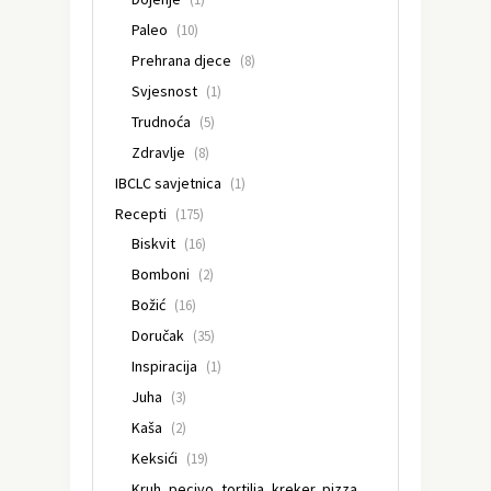
Paleo
(10)
Prehrana djece
(8)
Svjesnost
(1)
Trudnoća
(5)
Zdravlje
(8)
IBCLC savjetnica
(1)
Recepti
(175)
Biskvit
(16)
Bomboni
(2)
Božić
(16)
Doručak
(35)
Inspiracija
(1)
Juha
(3)
Kaša
(2)
Keksići
(19)
Kruh, pecivo, tortilja, kreker, pizza