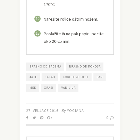
170°C.
12
Narežite rolice oštrim nožem.
13
Poslažite ih na pak papir i pecite
oko 20-25 min.
BRAŠNO OD BADEMA
BRAŠNO OD KOKOSA
JAJE
KAKAO
KOKOSOVO ULJE
LAN
MED
ORASI
VANILIJA
By
27. VELJAČE 2016.
YOGIANA
0