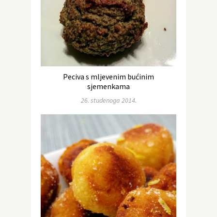
Peciva s mljevenim bućinim
sjemenkama
26. studenoga 2014.