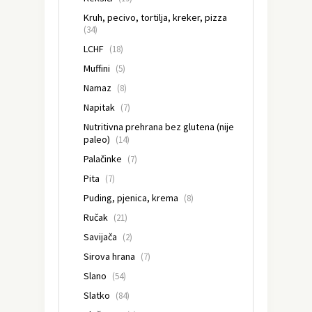
Kruh, pecivo, tortilja, kreker, pizza
(34)
LCHF
(18)
Muffini
(5)
Namaz
(8)
Napitak
(7)
Nutritivna prehrana bez glutena (nije
paleo)
(14)
Palačinke
(7)
Pita
(7)
Puding, pjenica, krema
(8)
Ručak
(21)
Savijača
(2)
Sirova hrana
(7)
Slano
(54)
Slatko
(84)