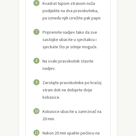
6
Kvadrat tupom stranom noža
podijelite na dva pravokutnika,
pa između njih izrežite pak papir.
7
Pripremite nadjev tako da sve
sastojke ubacite u sjeckalicu i
sjeckate što je sitnije moguće.
8
Na svaki pravokutnik stavite
nadjev.
9
Zarolajte pravokutnike po kraćoj
strani dok ne dobijete dvije
kobasice.
10
Kobasice ubacite u zamrzivač na
20 min.
11
Nakon 20 min upalite pećnicu na