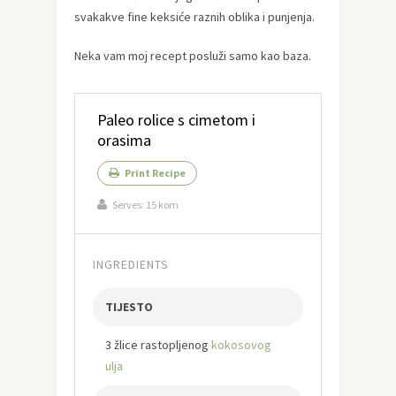
svakakve fine keksiće raznih oblika i punjenja.
Neka vam moj recept posluži samo kao baza.
Paleo rolice s cimetom i
orasima
Print Recipe
Serves:
15 kom
INGREDIENTS
TIJESTO
3 žlice rastopljenog
kokosovog
ulja