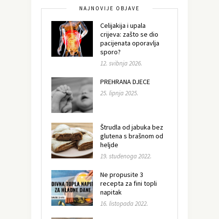
NAJNOVIJE OBJAVE
Celijakija i upala
crijeva: zašto se dio
pacijenata oporavlja
sporo?
12. svibnja 2026.
PREHRANA DJECE
25. lipnja 2025.
Štrudla od jabuka bez
glutena s brašnom od
heljde
19. studenoga 2022.
Ne propusite 3
recepta za fini topli
napitak
16. listopada 2022.