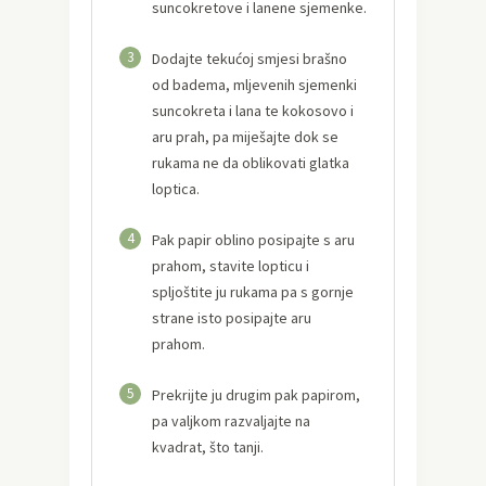
suncokretove i lanene sjemenke.
3
Dodajte tekućoj smjesi brašno
od badema, mljevenih sjemenki
suncokreta i lana te kokosovo i
aru prah, pa miješajte dok se
rukama ne da oblikovati glatka
loptica.
4
Pak papir oblino posipajte s aru
prahom, stavite lopticu i
spljoštite ju rukama pa s gornje
strane isto posipajte aru
prahom.
5
Prekrijte ju drugim pak papirom,
pa valjkom razvaljajte na
kvadrat, što tanji.