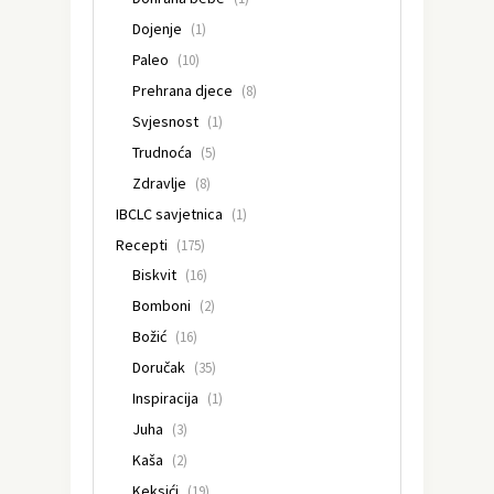
Dojenje
(1)
Paleo
(10)
Prehrana djece
(8)
Svjesnost
(1)
Trudnoća
(5)
Zdravlje
(8)
IBCLC savjetnica
(1)
Recepti
(175)
Biskvit
(16)
Bomboni
(2)
Božić
(16)
Doručak
(35)
Inspiracija
(1)
Juha
(3)
Kaša
(2)
Keksići
(19)