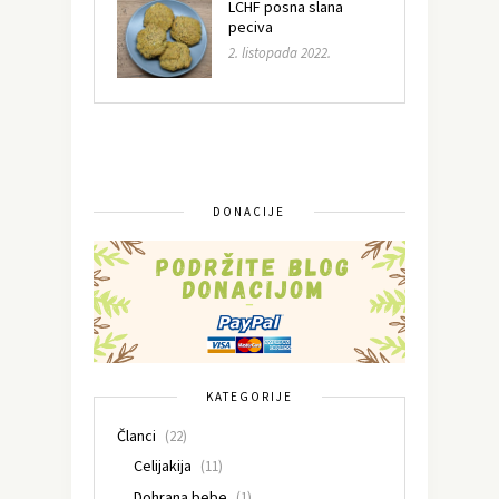
LCHF posna slana
peciva
2. listopada 2022.
DONACIJE
KATEGORIJE
Članci
(22)
Celijakija
(11)
Dohrana bebe
(1)