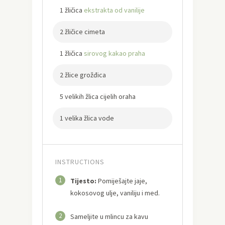
1 žličica
ekstrakta od vanilije
2 žličice cimeta
1 žličica
sirovog kakao praha
2 žlice grožđica
5 velikih žlica cijelih oraha
1 velika žlica vode
INSTRUCTIONS
1
Tijesto:
Pomiješajte jaje,
kokosovog ulje, vaniliju i med.
2
Sameljite u mlincu za kavu