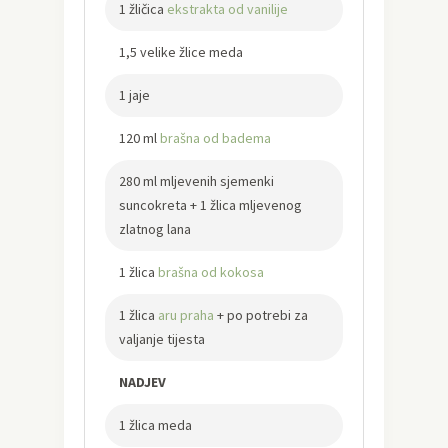
1 žličica
ekstrakta od vanilije
1,5 velike žlice meda
1 jaje
120 ml
brašna od badema
280 ml mljevenih sjemenki
suncokreta + 1 žlica mljevenog
zlatnog lana
1 žlica
brašna od kokosa
1 žlica
aru praha
+ po potrebi za
valjanje tijesta
NADJEV
1 žlica meda