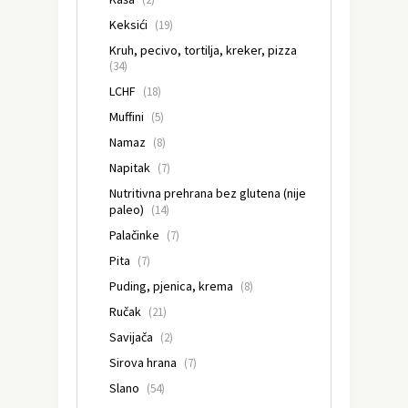
Keksići
(19)
Kruh, pecivo, tortilja, kreker, pizza
(34)
LCHF
(18)
Muffini
(5)
Namaz
(8)
Napitak
(7)
Nutritivna prehrana bez glutena (nije
paleo)
(14)
Palačinke
(7)
Pita
(7)
Puding, pjenica, krema
(8)
Ručak
(21)
Savijača
(2)
Sirova hrana
(7)
Slano
(54)