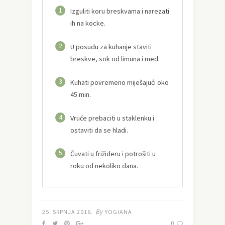
1
Izguliti koru breskvama i narezati
ih na kocke.
2
U posudu za kuhanje staviti
breskve, sok od limuna i med.
3
Kuhati povremeno miješajući oko
45 min.
4
Vruće prebaciti u staklenku i
ostaviti da se hladi.
5
Čuvati u frižideru i potrošiti u
roku od nekoliko dana.
By
25. SRPNJA 2016.
YOGIANA
0