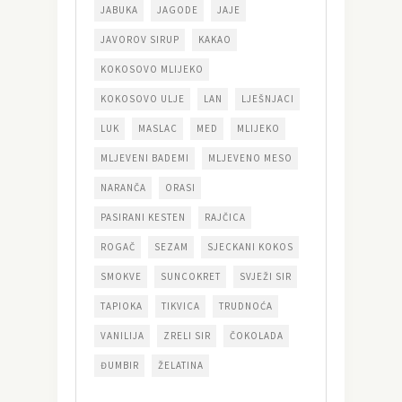
JABUKA
JAGODE
JAJE
JAVOROV SIRUP
KAKAO
KOKOSOVO MLIJEKO
KOKOSOVO ULJE
LAN
LJEŠNJACI
LUK
MASLAC
MED
MLIJEKO
MLJEVENI BADEMI
MLJEVENO MESO
NARANČA
ORASI
PASIRANI KESTEN
RAJČICA
ROGAČ
SEZAM
SJECKANI KOKOS
SMOKVE
SUNCOKRET
SVJEŽI SIR
TAPIOKA
TIKVICA
TRUDNOĆA
VANILIJA
ZRELI SIR
ČOKOLADA
ĐUMBIR
ŽELATINA