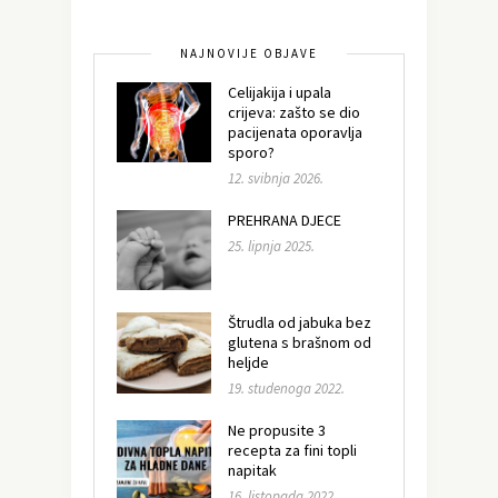
NAJNOVIJE OBJAVE
Celijakija i upala
crijeva: zašto se dio
pacijenata oporavlja
sporo?
12. svibnja 2026.
PREHRANA DJECE
25. lipnja 2025.
Štrudla od jabuka bez
glutena s brašnom od
heljde
19. studenoga 2022.
Ne propusite 3
recepta za fini topli
napitak
16. listopada 2022.