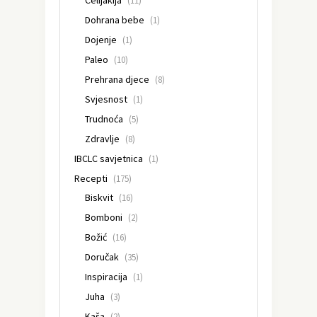
Celijakija
(11)
Dohrana bebe
(1)
Dojenje
(1)
Paleo
(10)
Prehrana djece
(8)
Svjesnost
(1)
Trudnoća
(5)
Zdravlje
(8)
IBCLC savjetnica
(1)
Recepti
(175)
Biskvit
(16)
Bomboni
(2)
Božić
(16)
Doručak
(35)
Inspiracija
(1)
Juha
(3)
Kaša
(2)