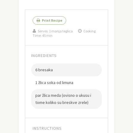
Print Recipe
Serves:
1 manja teglica
Cooking
Time: 45 min
INGREDIENTS
6 bresaka
1 žlica soka od limuna
par žlica meda (ovisno o ukusu i
tome koliko su breskve zrele)
INSTRUCTIONS