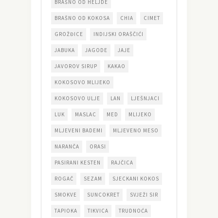
BRAŠNO OD HELJDE
BRAŠNO OD KOKOSA
CHIA
CIMET
GROŽĐICE
INDIJSKI ORAŠČIĆI
JABUKA
JAGODE
JAJE
JAVOROV SIRUP
KAKAO
KOKOSOVO MLIJEKO
KOKOSOVO ULJE
LAN
LJEŠNJACI
LUK
MASLAC
MED
MLIJEKO
MLJEVENI BADEMI
MLJEVENO MESO
NARANČA
ORASI
PASIRANI KESTEN
RAJČICA
ROGAČ
SEZAM
SJECKANI KOKOS
SMOKVE
SUNCOKRET
SVJEŽI SIR
TAPIOKA
TIKVICA
TRUDNOĆA