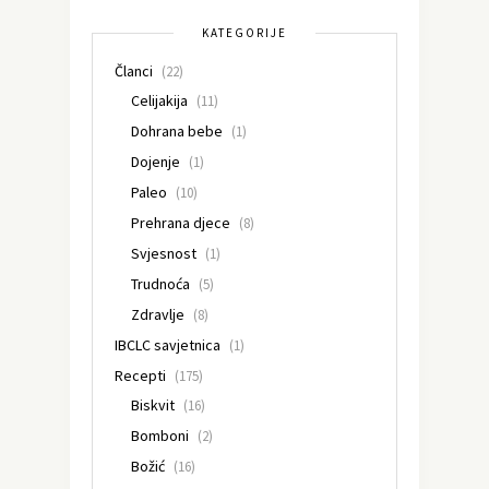
KATEGORIJE
Članci
(22)
Celijakija
(11)
Dohrana bebe
(1)
Dojenje
(1)
Paleo
(10)
Prehrana djece
(8)
Svjesnost
(1)
Trudnoća
(5)
Zdravlje
(8)
IBCLC savjetnica
(1)
Recepti
(175)
Biskvit
(16)
Bomboni
(2)
Božić
(16)