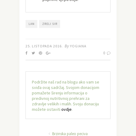
LAN
ZRELI SIR
By
25. LISTOPADA 2016.
YOGIANA
0
Podržite naš rad na blogu ako vam se
sviđa ovaj sadržaj. Svojom donacijom
pomažete širenju informacija o
predivnoj nutritivnoj prehrani za
zdravlje velikih i malih. Svoju donaciju
možete ostaviti
ovdje
.
Brzinska paleo peciva