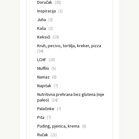
Doručak
(35)
Inspiracija
(1)
Juha
(3)
Kaša
(2)
Keksići
(19)
Kruh, pecivo, tortilja, kreker, pizza
(34)
LCHF
(18)
Muffini
(5)
Namaz
(8)
Napitak
(7)
Nutritivna prehrana bez glutena (nije
paleo)
(14)
Palačinke
(7)
Pita
(7)
Puding, pjenica, krema
(8)
Ručak
(21)