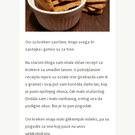
Ovi su krekeri savršeni. Imaju svega tri
sastojka i gotovi su za tren.
Na starom blogu sam imala sličan recept za
krekere sa smeđim lanom. U poboljšanom
receptu mjere su ostale iste (prebacila sam ih
u grame) i ovaj put sam koristila zlatni lan, koji
je puno nježnijeg okusa, čak malo orašastog.
Dodala sam i malo naribanog zrelog sira da
podigne okus. Bio je to pun pogodak.
Ovi krekeri imaju niski glikemijski indeks, pa su
pogodni za one koji paze na unos
ugljikohidrata.