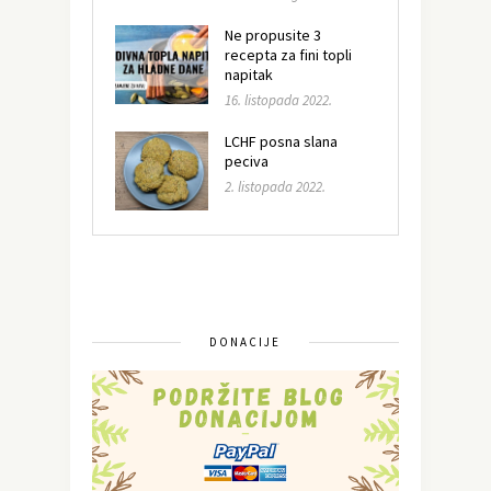
Ne propusite 3
recepta za fini topli
napitak
16. listopada 2022.
LCHF posna slana
peciva
2. listopada 2022.
DONACIJE