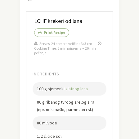
LCHF krekeri od lana
Print Recipe
Serves:
24 krekera veličine 3x3 cm
Cooking Time: 5 min priprema + 20 min
pečenje
INGREDIENTS
100 g sjemenki
zlatnog lana
80 g ribanog tvrdog zrelog sira
(npr. neki paški, parmezan i sl.)
80 ml vode
1/2 žličice soli