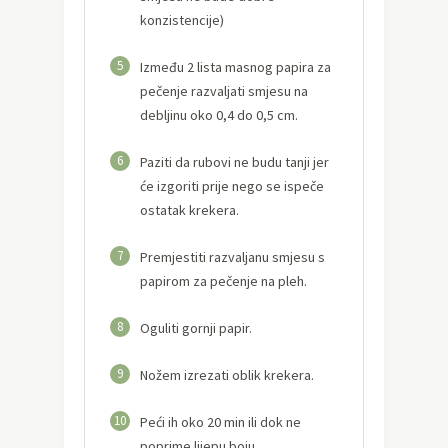
konzistencije)
5
Između 2 lista masnog papira za
pečenje razvaljati smjesu na
debljinu oko 0,4 do 0,5 cm.
6
Paziti da rubovi ne budu tanji jer
će izgoriti prije nego se ispeče
ostatak krekera.
7
Premjestiti razvaljanu smjesu s
papirom za pečenje na pleh.
8
Oguliti gornji papir.
9
Nožem izrezati oblik krekera.
10
Peći ih oko 20 min ili dok ne
poprime lijepu boju.