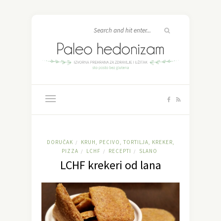
DORUČAK
KRUH, PECIVO, TORTILJA, KREKER,
/
PIZZA
LCHF
RECEPTI
SLANO
/
/
/
LCHF krekeri od lana