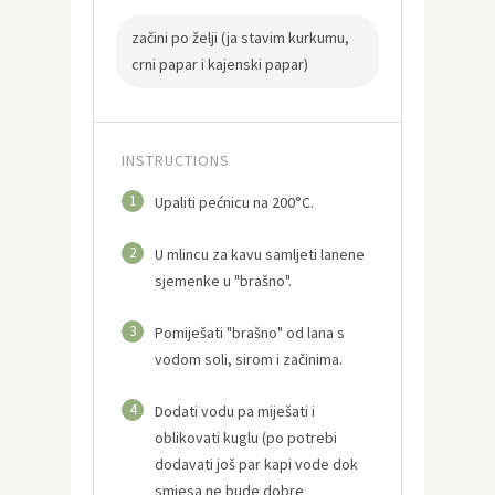
začini po želji (ja stavim kurkumu,
crni papar i kajenski papar)
INSTRUCTIONS
1
Upaliti pećnicu na 200°C.
2
U mlincu za kavu samljeti lanene
sjemenke u "brašno".
3
Pomiješati "brašno" od lana s
vodom soli, sirom i začinima.
4
Dodati vodu pa miješati i
oblikovati kuglu (po potrebi
dodavati još par kapi vode dok
smjesa ne bude dobre