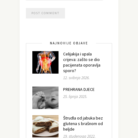
NAJNOVIJE OBJAVE
Celijakija i upala
crijeva: zašto se dio
pacijenata oporavlja
sporo?
12. svibnja 2026.
PREHRANA DJECE
25. lipnja 2025.
Štrudla od jabuka bez
glutena s brašnom od
heljde
19. studenoga 2022.