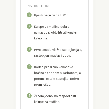
INSTRUCTIONS
1
Upaliti pećnicu na 200°C.
2
Kalupe za muffine dobro
namastiti ili obložiti silikonskim
kalupima.
3
Prvo umutiti vlažne sastojke: jaja,
rastopljeni maslac i vodu.
4
Dodati prosijano kokosovo
brašno sa sodom bikarbonom, a
potom i ostale sastojke. Dobro
promiješati.
5
Žlicom jednoliko raspodijeliti u
kalupe za muffine.