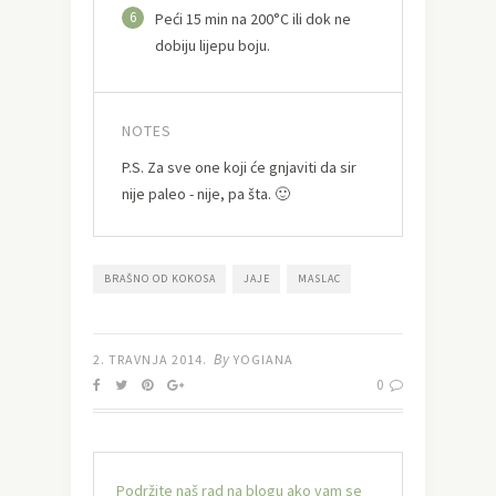
6
Peći 15 min na 200°C ili dok ne
dobiju lijepu boju.
NOTES
P.S. Za sve one koji će gnjaviti da sir
nije paleo - nije, pa šta. 🙂
BRAŠNO OD KOKOSA
JAJE
MASLAC
By
2. TRAVNJA 2014.
YOGIANA
0
Podržite naš rad na blogu ako vam se