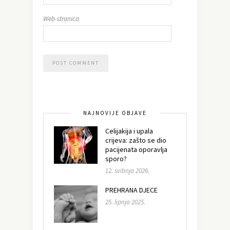
Web-stranica
NAJNOVIJE OBJAVE
Celijakija i upala
crijeva: zašto se dio
pacijenata oporavlja
sporo?
12. svibnja 2026.
PREHRANA DJECE
25. lipnja 2025.