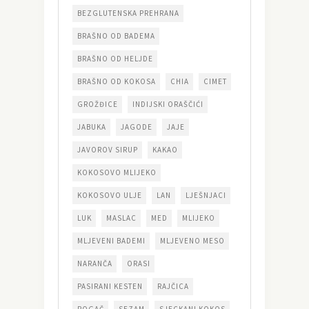
BEZGLUTENSKA PREHRANA
BRAŠNO OD BADEMA
BRAŠNO OD HELJDE
BRAŠNO OD KOKOSA
CHIA
CIMET
GROŽĐICE
INDIJSKI ORAŠČIĆI
JABUKA
JAGODE
JAJE
JAVOROV SIRUP
KAKAO
KOKOSOVO MLIJEKO
KOKOSOVO ULJE
LAN
LJEŠNJACI
LUK
MASLAC
MED
MLIJEKO
MLJEVENI BADEMI
MLJEVENO MESO
NARANČA
ORASI
PASIRANI KESTEN
RAJČICA