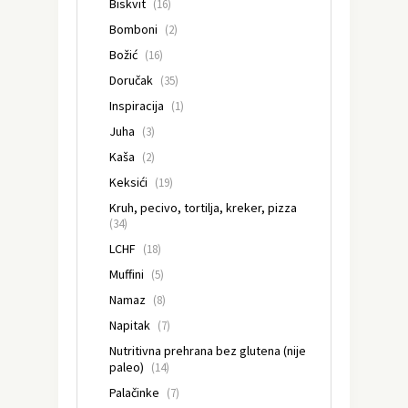
Biskvit
(16)
Bomboni
(2)
Božić
(16)
Doručak
(35)
Inspiracija
(1)
Juha
(3)
Kaša
(2)
Keksići
(19)
Kruh, pecivo, tortilja, kreker, pizza
(34)
LCHF
(18)
Muffini
(5)
Namaz
(8)
Napitak
(7)
Nutritivna prehrana bez glutena (nije
paleo)
(14)
Palačinke
(7)