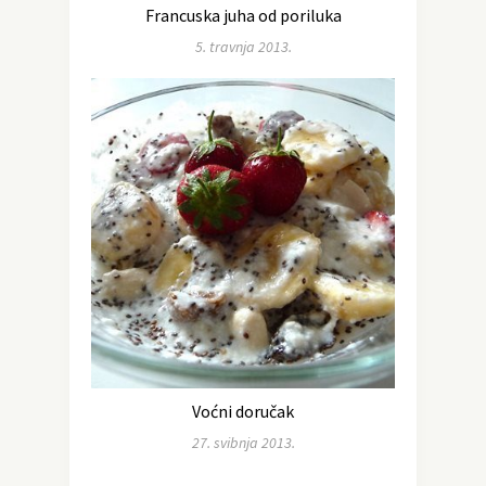
Francuska juha od poriluka
5. travnja 2013.
Voćni doručak
27. svibnja 2013.