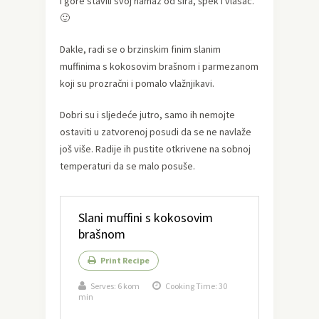
i gore stavili svoj namaz od sira, špek i vlasac.
🙂
Dakle, radi se o brzinskim finim slanim
muffinima s kokosovim brašnom i parmezanom
koji su prozračni i pomalo vlažnjikavi.
Dobri su i sljedeće jutro, samo ih nemojte
ostaviti u zatvorenoj posudi da se ne navlaže
još više. Radije ih pustite otkrivene na sobnoj
temperaturi da se malo posuše.
Slani muffini s kokosovim
brašnom
Print Recipe
Serves:
6 kom
Cooking Time: 30
min