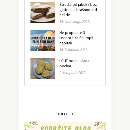
Štrudla od jabuka bez
glutena s brašnom od
heljde
19. studenoga 2022.
Ne propusite 3
recepta za fini topli
napitak
16. listopada 2022.
LCHF posna slana
peciva
2. listopada 2022.
DONACIJE