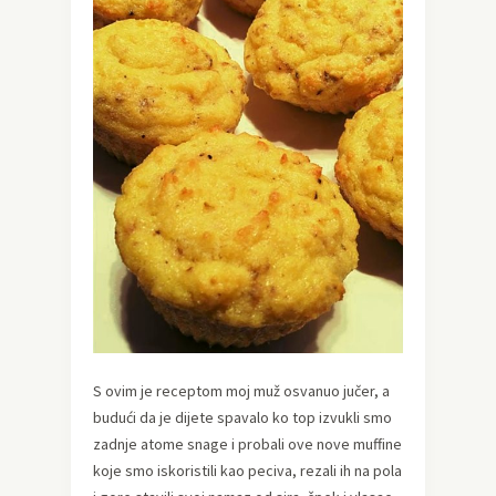
S ovim je receptom moj muž osvanuo jučer, a
budući da je dijete spavalo ko top izvukli smo
zadnje atome snage i probali ove nove muffine
koje smo iskoristili kao peciva, rezali ih na pola