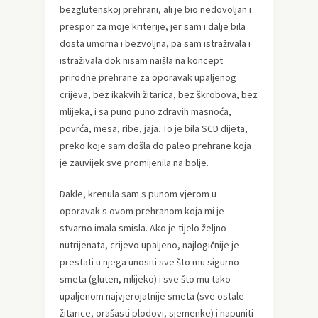
bezglutenskoj prehrani, ali je bio nedovoljan i
prespor za moje kriterije, jer sam i dalje bila
dosta umorna i bezvoljna, pa sam istraživala i
istraživala dok nisam naišla na koncept
prirodne prehrane za oporavak upaljenog
crijeva, bez ikakvih žitarica, bez škrobova, bez
mlijeka, i sa puno puno zdravih masnoća,
povrća, mesa, ribe, jaja. To je bila SCD dijeta,
preko koje sam došla do paleo prehrane koja
je zauvijek sve promijenila na bolje.
Dakle, krenula sam s punom vjerom u
oporavak s ovom prehranom koja mi je
stvarno imala smisla. Ako je tijelo željno
nutrijenata, crijevo upaljeno, najlogičnije je
prestati u njega unositi sve što mu sigurno
smeta (gluten, mlijeko) i sve što mu tako
upaljenom najvjerojatnije smeta (sve ostale
žitarice, orašasti plodovi, sjemenke) i napuniti