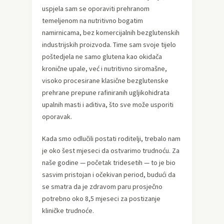
uspjela sam se oporaviti prehranom
temeljenom na nutritivno bogatim
namirnicama, bez komercijalnih bezglutenskih
industrijskih proizvoda. Time sam svoje tijelo
poštedjela ne samo glutena kao okidača
kronične upale, već i nutritivno siromašne,
visoko procesirane klasične bezglutenske
prehrane prepune rafiniranih ugljikohidrata
upalnih masti i aditiva, što sve može usporiti
oporavak.
Kada smo odlučili postati roditelji, trebalo nam
je oko šest mjeseci da ostvarimo trudnoću. Za
naše godine — početak tridesetih — to je bio
sasvim pristojan i očekivan period, budući da
se smatra da je zdravom paru prosječno
potrebno oko 8,5 mjeseci za postizanje
kliničke trudnoće.