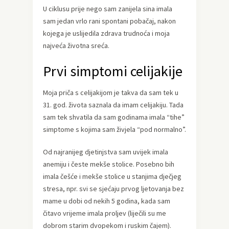
U ciklusu prije nego sam zanijela sina imala
sam jedan vrlo rani spontani pobačaj, nakon
kojega je uslijedila zdrava trudnoća i moja
najveća životna sreća.
Prvi simptomi celijakije
Moja priča s celijakijom je takva da sam tek u
31. god. života saznala da imam celijakiju. Tada
sam tek shvatila da sam godinama imala “tihe”
simptome s kojima sam živjela “pod normalno”.
Od najranijeg djetinjstva sam uvijek imala
anemiju i česte mekše stolice. Posebno bih
imala češće i mekše stolice u stanjima dječjeg
stresa, npr. svi se sjećaju prvog ljetovanja bez
mame u dobi od nekih 5 godina, kada sam
čitavo vrijeme imala proljev (liječili su me
dobrom starim dvopekom i ruskim čajem).