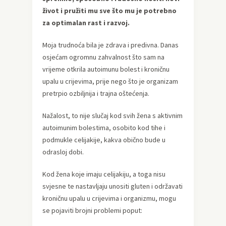
život i pružiti mu sve što mu je potrebno
za optimalan rast i razvoj.
Moja trudnoća bila je zdrava i predivna. Danas
osjećam ogromnu zahvalnost što sam na
vrijeme otkrila autoimunu bolest i kroničnu
upalu u crijevima, prije nego što je organizam
pretrpio ozbiljnija i trajna oštećenja.
Nažalost, to nije slučaj kod svih žena s aktivnim
autoimunim bolestima, osobito kod tihe i
podmukle celijakije, kakva obično bude u
odrasloj dobi.
Kod žena koje imaju celijakiju, a toga nisu
svjesne te nastavljaju unositi gluten i održavati
kroničnu upalu u crijevima i organizmu, mogu
se pojaviti brojni problemi poput: