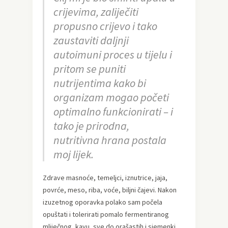
crijevima, zaliječiti
propusno crijevo i tako
zaustaviti daljnji
autoimuni proces u tijelu i
pritom se puniti
nutrijentima kako bi
organizam mogao početi
optimalno funkcionirati – i
tako je prirodna,
nutritivna hrana postala
moj lijek.
Zdrave masnoće, temeljci, iznutrice, jaja,
povrće, meso, riba, voće, biljni čajevi. Nakon
izuzetnog oporavka polako sam počela
opuštati i tolerirati pomalo fermentiranog
mliječnog, kavu, sve do orašastih i sjemenki