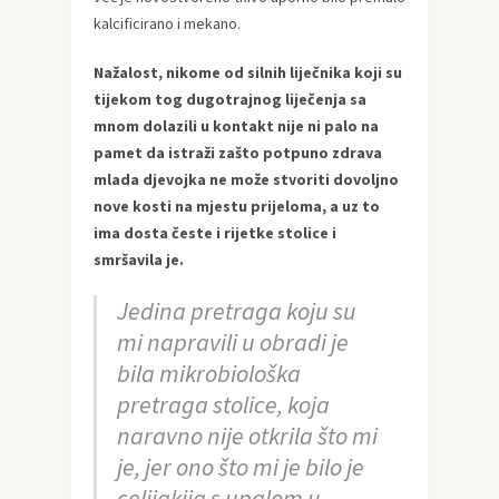
kalcificirano i mekano.
Nažalost, nikome od silnih liječnika koji su
tijekom tog dugotrajnog liječenja sa
mnom dolazili u kontakt nije ni palo na
pamet da istraži zašto potpuno zdrava
mlada djevojka ne može stvoriti dovoljno
nove kosti na mjestu prijeloma, a uz to
ima dosta česte i rijetke stolice i
smršavila je.
Jedina pretraga koju su
mi napravili u obradi je
bila mikrobiološka
pretraga stolice, koja
naravno nije otkrila što mi
je, jer ono što mi je bilo je
celijakija s upalom u