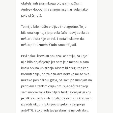
obitelji, niti znam ikoga tko ga ima. Osim
Audrey Hepburn, a s njom nisam u rodu (iako
jako sličimo :).
To mi je bilo nešto vidljivo i nelagodno. To je
bila ona kap koja je prelila čašu i osvijestila da
nešto doista nije u redu i potaknula me da
nešto poduzmem. Čudni smo mi ljudi.
Prvi nalazi krevi su pokazali anemiju, za koje
nije bilo objašnjenja jer sam jela meso i nisam
imala obilna krvarenja. Nisam bila sigurna kao
krenuti dalje, no za dan-dva nekako mi se sve
nekako posložilo u glavi, pa sam posumnjala na
problem s tankim crijevom. Sljedeći test koji
sam napravila je bio ciljani test na celijakiju koji
je otkrio uzrok svih mojih problema. Iz krvi sam
izvadila ukupni IgA i protutijelo na celijakiju
anti-TTG, što predstavlja skrining na celijakiju.