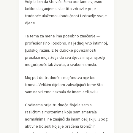
Voljela bih da što više žena postane svjesno
koliko ulaganjem u vlastito zdravlje prije
trudnoće ulažemo u budućnost i zdravlje svoje
djece.
Ta tema za mene ima posebno značenje — i
profesionalno i osobno, na jednoj vrlo intimnoj,
ljudskoj razini. Iz te duboke povezanosti
proizlazi moja želja da sva djeca imaju najbolji
mogući početak života, u svakom smislu.
Moj put do trudnoće i majčinstva nije bio
trnovit. Velikim dijelom zahvaljujući tome što
sam na vrijeme saznala da imam celijakiju.
Godinama prije trudnoće živjela sam s
različitim simptomima koje sam smatrala
normalnima, ne znajući da imam celijakiju. Zbog
aktivne bolesti koja je praćena kroničnih