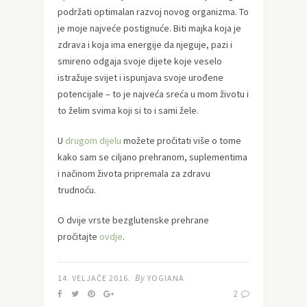
podržati optimalan razvoj novog organizma. To
je moje najveće postignuće. Biti majka koja je
zdrava i koja ima energije da njeguje, pazi i
smireno odgaja svoje dijete koje veselo
istražuje svijet i ispunjava svoje urođene
potencijale – to je najveća sreća u mom životu i
to želim svima koji si to i sami žele.
U
drugom dijelu
možete pročitati više o tome
kako sam se ciljano prehranom, suplementima
i načinom života pripremala za zdravu
trudnoću.
O dvije vrste bezglutenske prehrane
pročitajte
ovdje
.
By
14. VELJAČE 2016.
YOGIANA
2