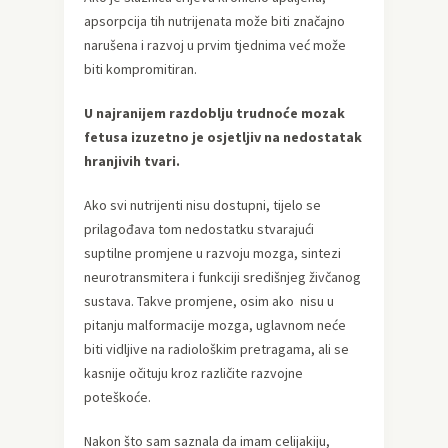
apsorpcija tih nutrijenata može biti značajno
narušena i razvoj u prvim tjednima već može
biti kompromitiran.
U najranijem razdoblju trudnoće mozak
fetusa izuzetno je osjetljiv na nedostatak
hranjivih tvari.
Ako svi nutrijenti nisu dostupni, tijelo se
prilagođava tom nedostatku stvarajući
suptilne promjene u razvoju mozga, sintezi
neurotransmitera i funkciji središnjeg živčanog
sustava. Takve promjene, osim ako nisu u
pitanju malformacije mozga, uglavnom neće
biti vidljive na radiološkim pretragama, ali se
kasnije očituju kroz različite razvojne
poteškoće.
Nakon što sam saznala da imam celijakiju,