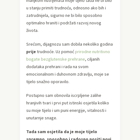
manjkom nutrijenata moje tijelo tada ne bi bilo
u stanju primiti trudnoću, odnosno ako bih i
zatrudnijela, sigurno ne bi bilo sposobno
optimalno hraniti i podržati razvoj novog
života.
Srećom, dijagnozu sam dobila nekoliko godina
prije
trudnoće. Uz pomoć
prirodne nutritivno
bogate bezglutenske prehrane
, ciljanih
dodataka prehrani i rada na svom
emocionalnom i duhovnom zdravlju, moje se
tijelo snažno oporavilo.
Postupno sam obnovila iscrpljene zalihe
hranjivih tvari i prvi put istinski osjetila koliko
su moje tijelo i um puni energije, vitalnosti i
unutarnje snage.
Tada sam osjetila da je moje tijelo
spremno, sposobno i radosno nositi novi