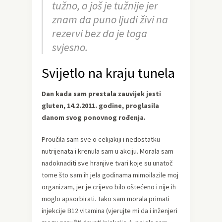
tužno, a još je tužnije jer
znam da puno ljudi živi na
rezervi bez da je toga
svjesno.
Svijetlo na kraju tunela
Dan kada sam prestala zauvijek jesti
gluten, 14.2.2011. godine, proglasila
danom svog ponovnog rođenja.
Proučila sam sve o celijakiji i nedostatku
nutrijenata i krenula sam u akciju. Morala sam
nadoknaditi sve hranjive tvari koje su unatoč
tome što sam ih jela godinama mimoilazile moj
organizam, jer je crijevo bilo oštećeno i nije ih
moglo apsorbirati. Tako sam morala primati
injekcije B12 vitamina (vjerujte mi da i inženjeri