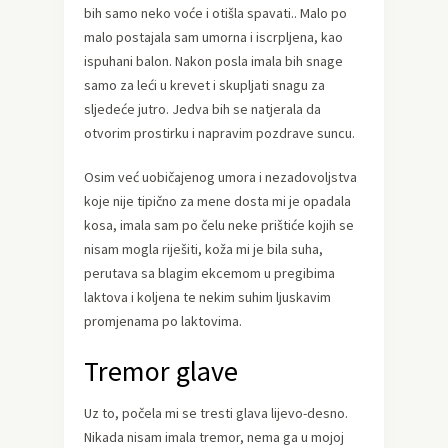
bih samo neko voće i otišla spavati.. Malo po
malo postajala sam umorna i iscrpljena, kao
ispuhani balon. Nakon posla imala bih snage
samo za leći u krevet i skupljati snagu za
sljedeće jutro. Jedva bih se natjerala da
otvorim prostirku i napravim pozdrave suncu.
Osim već uobičajenog umora i nezadovoljstva
koje nije tipično za mene dosta mi je opadala
kosa, imala sam po čelu neke prištiće kojih se
nisam mogla riješiti, koža mi je bila suha,
perutava sa blagim ekcemom u pregibima
laktova i koljena te nekim suhim ljuskavim
promjenama po laktovima.
Tremor glave
Uz to, počela mi se tresti glava lijevo-desno.
Nikada nisam imala tremor, nema ga u mojoj