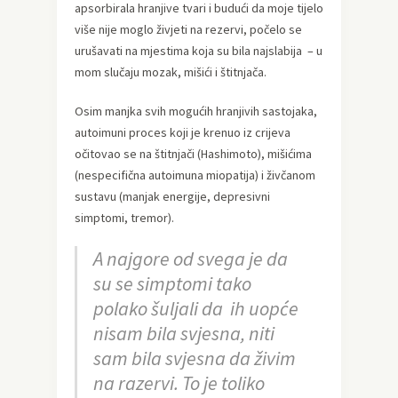
apsorbirala hranjive tvari i budući da moje tijelo
više nije moglo živjeti na rezervi, počelo se
urušavati na mjestima koja su bila najslabija – u
mom slučaju mozak, mišići i štitnjača.
Osim manjka svih mogućih hranjivih sastojaka,
autoimuni proces koji je krenuo iz crijeva
očitovao se na štitnjači (Hashimoto), mišićima
(nespecifična autoimuna miopatija) i živčanom
sustavu (manjak energije, depresivni
simptomi, tremor).
A najgore od svega je da
su se simptomi tako
polako šuljali da ih uopće
nisam bila svjesna, niti
sam bila svjesna da živim
na razervi. To je toliko