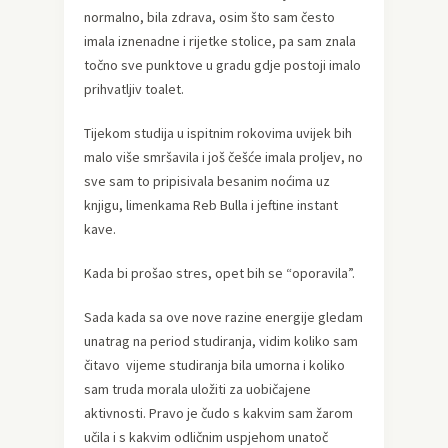
normalno, bila zdrava, osim što sam često
imala iznenadne i rijetke stolice, pa sam znala
točno sve punktove u gradu gdje postoji imalo
prihvatljiv toalet.
Tijekom studija u ispitnim rokovima uvijek bih
malo više smršavila i još češće imala proljev, no
sve sam to pripisivala besanim noćima uz
knjigu, limenkama Reb Bulla i jeftine instant
kave.
Kada bi prošao stres, opet bih se “oporavila”.
Sada kada sa ove nove razine energije gledam
unatrag na period studiranja, vidim koliko sam
čitavo vijeme studiranja bila umorna i koliko
sam truda morala uložiti za uobičajene
aktivnosti. Pravo je čudo s kakvim sam žarom
učila i s kakvim odličnim uspjehom unatoč