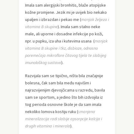
Imala sam alergijski bronhitis, blaže atopijske
kožne promjene. Jezik mi je uvijek bio nekako
upaljen i izbrazdan i pekao me (
manjak željeza i
vitamina B skupine
). Imala sam stalno neke
male, ali uporne i dosadne infekcije po koži,
npr. u pupku, iza uha i kutevima usana (
manjak
vitamina B skupine i tkz, disbioze, odnosno
poremećaja mikroflore čitavog tijela te slabijeg
imunološkog sustava
).
Razvijala sam se tipično, ništa bila značajnije
bolesna, čak sam bila među najvišim i
najrazvijenijim djevojčicama u razredu, bavila
sam se sportom, a jedino što bih izdvojila iz
tog perioda osnovne škole je da sam imala
nekoliko lomova kostiju ruku (
smanjena
mineralizacija radi slabije apsorpcije kalcija i
drugih vitamina i minerala
).