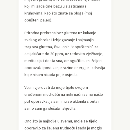
koji mi sada čine bazu u slasticama i
kruhovima, kao što znate sa bloga (moj
opušteni paleo).
Prirodna prehrana bez glutena uz kuhanje
svakog obroka i izbjegavanje i najmanjih
tragova glutena, čak i onih “dopuštenih” za
celijakičare do 20 ppm, uz redovito vježbanje,
meditaciju i dosta sna, omogućili su mi željeni
oporavak i postizanje razine energije i zdravlja
koje nisam nikada prije osjetila.
Volim vjerovati da moje tijelo svojom
urođenom mudrošću na neki način samo našlo
put oporavka, ja sam mu se uklonila s puta i
samo sam ga slušala i slijedila.
Ono što je najbolje u svemu, moje se tijelo
oporavilo za željenu trudnoću i sada je moglo