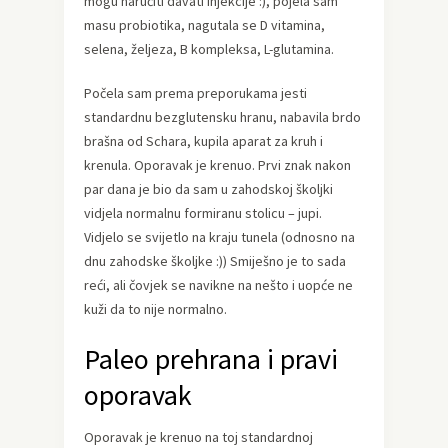
mogu naručiti davati injekcije :), pojela sam
masu probiotika, nagutala se D vitamina,
selena, željeza, B kompleksa, L-glutamina.
Počela sam prema preporukama jesti
standardnu bezglutensku hranu, nabavila brdo
brašna od Schara, kupila aparat za kruh i
krenula. Oporavak je krenuo. Prvi znak nakon
par dana je bio da sam u zahodskoj školjki
vidjela normalnu formiranu stolicu – jupi.
Vidjelo se svijetlo na kraju tunela (odnosno na
dnu zahodske školjke :)) Smiješno je to sada
reći, ali čovjek se navikne na nešto i uopće ne
kuži da to nije normalno.
Paleo prehrana i pravi
oporavak
Oporavak je krenuo na toj standardnoj