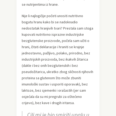
se nutrijentima iz hrane.
Nije li najlogičije početi unositi nutritivno
bogatu hranu kako bi se nadoknadio
nedostatak hranjivih tvari? Prestala sam stoga
kupovati nutritivno isprazne industrijske
bezglutenske proizvode, počela sam učiti o
hrani, čitati deklaracije i hraniti se krajnje
jednostavno, pažljivo, polako, prirodno, bez
industrijskih proizvoda, bez ikakvih žitarica
(dakle i bez onih bezglutenskih i bez
pseudožitarica, ukratko zbog sličnosti njihovih
proteina sa glutenom što može zbuniti
imunološki sustav i usporiti oporavak), bez
laktoze, bez sjemenki i orašastih (jer sam
osjećala da su mi pregrubi za oštećeno
crijevo), bez kave i drugih iritansa.
Cilj mi je bio smiriti upalu u