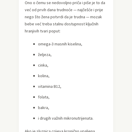
Ono o čemu se nedovoljno priča i piše je to da
već od prvih dana trudnoće — najčešće i prije
nego što žena potvrdi da je trudna — mozak
bebe već treba stalnu dostupnost ključnih
hranjivih tvari poput:
omega-3 masnih kiselina,
željeza,
cinka,
kolina,
vitamina B12,
folata,
bakra,
i drugih važnih mikronutrijenata.
Ako je sluznica crijeva kronično upaljena,