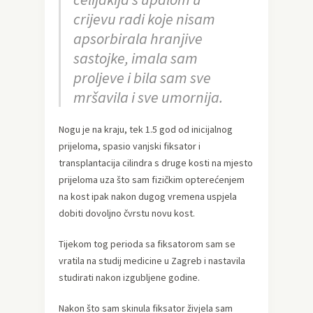
crijevu radi koje nisam
apsorbirala hranjive
sastojke, imala sam
proljeve i bila sam sve
mršavila i sve umornija.
Nogu je na kraju, tek 1.5 god od inicijalnog
prijeloma, spasio vanjski fiksator i
transplantacija cilindra s druge kosti na mjesto
prijeloma uza što sam fizičkim opterećenjem
na kost ipak nakon dugog vremena uspjela
dobiti dovoljno čvrstu novu kost.
Tijekom tog perioda sa fiksatorom sam se
vratila na studij medicine u Zagreb i nastavila
studirati nakon izgubljene godine.
Nakon što sam skinula fiksator živjela sam