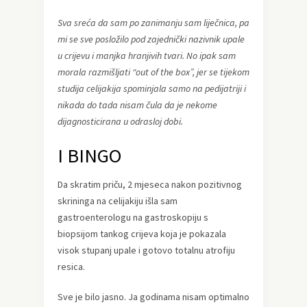
Sva sreća da sam po zanimanju sam liječnica, pa
mi se sve posložilo pod zajednički nazivnik upale
u crijevu i manjka hranjivih tvari. No ipak sam
morala razmišljati “out of the box”, jer se tijekom
studija celijakija spominjala samo na pedijatriji i
nikada do tada nisam čula da je nekome
dijagnosticirana u odrasloj dobi.
I BINGO
Da skratim priču, 2 mjeseca nakon pozitivnog
skrininga na celijakiju išla sam
gastroenterologu na gastroskopiju s
biopsijom tankog crijeva koja je pokazala
visok stupanj upale i gotovo totalnu atrofiju
resica.
Sve je bilo jasno. Ja godinama nisam optimalno