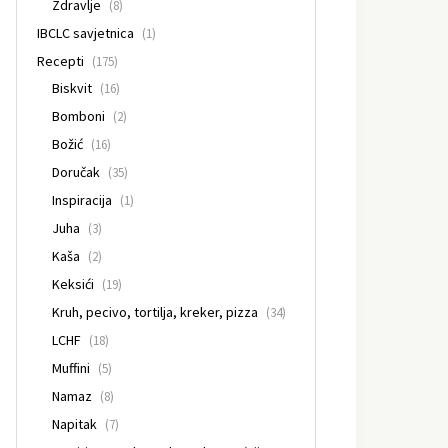
Zdravlje
(8)
IBCLC savjetnica
(1)
Recepti
(175)
Biskvit
(16)
Bomboni
(2)
Božić
(16)
Doručak
(35)
Inspiracija
(1)
Juha
(3)
Kaša
(2)
Keksići
(19)
Kruh, pecivo, tortilja, kreker, pizza
(34)
LCHF
(18)
Muffini
(5)
Namaz
(8)
Napitak
(7)