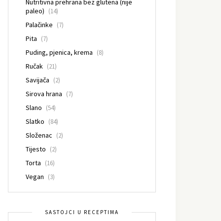
Nutritivna prehrana bez glutena (nije
paleo)
(14)
Palačinke
(7)
Pita
(7)
Puding, pjenica, krema
(8)
Ručak
(21)
Savijača
(2)
Sirova hrana
(7)
Slano
(54)
Slatko
(84)
Složenac
(2)
Tijesto
(2)
Torta
(16)
Vegan
(3)
SASTOJCI U RECEPTIMA