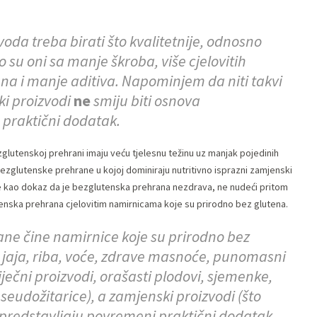
oda treba birati što kvalitetnije, odnosno
o su oni sa manje škroba, više cjelovitih
ana i manje aditiva. Napominjem da niti takvi
ki proizvodi
ne
smiju biti osnova
 praktični dodatak.
ezglutenskoj prehrani imaju veću tjelesnu težinu uz manjak pojedinih
 bezglutenske prehrane u kojoj dominiraju nutritivno isprazni zamjenski
tke kao dokaz da je bezglutenska prehrana nezdrava, ne nudeći pritom
utenska prehrana cjelovitim namirnicama koje su prirodno bez glutena.
ne čine namirnice koje su prirodno bez
, jaja, riba, voće, zdrave masnoće, punomasni
liječni proizvodi, orašasti plodovi, sjemenke,
pseudožitarice), a zamjenski proizvodi (što
ca) predstavljaju povremeni praktični dodatak,