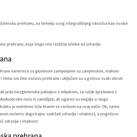
zglutensku prehranu, na temelju svog višegodišnjeg iskustva kao osobe
e prehrane, koje imaju vrlo različite učinke na zdravlje.
rana
rehrane namirnice sa glutenom zamijenjene su zamjenskim, mahom
i čemu oni čine osnovu prehrane i uključeni su u gotovo svaki obrok.
k jedu bezglutenske pahuljice s mlijekom, za ručak tjestenina s
Međuobroke neću ni zamišljati, ali sigurno su negdje u rangu
oliko je nutritivno loše hraniti se većinom na ovaj način. Ok, nema
nom nećemo dugotrajno zadržati zdravlje i vitalnost, a pogotovo
 zdravlje i vitalnost.
enska prehrana