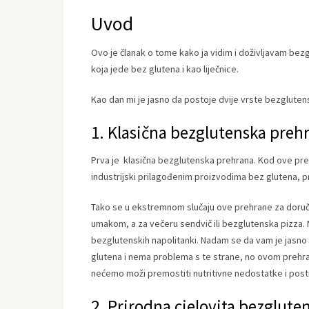
Uvod
Ovo je članak o tome kako ja vidim i doživljavam be
koja jede bez glutena i kao liječnice.
Kao dan mi je jasno da postoje dvije vrste bezglutensk
1. Klasična bezglutenska preh
Prva je klasična bezglutenska prehrana. Kod ove p
industrijski prilagođenim proizvodima bez glutena, pr
Tako se u ekstremnom slučaju ove prehrane za doruča
umakom, a za večeru sendvič ili bezglutenska pizza. 
bezglutenskih napolitanki. Nadam se da vam je jasno k
glutena i nema problema s te strane, no ovom prehra
nećemo moži premostiti nutritivne nedostatke i postići
2. Prirodna cjelovita bezglut