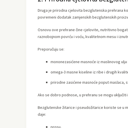
Druga je prirodna cjelovita bezglutenska prehrana ko
povremeni dodatak zamjenskih bezglutenskih proiz
Osnovu ove prehrane čine cjelovite, nutritivno bogate
raznobojnom povrću i voću, kvalitetnom mesu i iznutr
Preporučuju se:
mononezasićene masnoće iz maslinovog ulja 
omega-3 masne kiseline iz ribe i drugih kvalit
prirodne zasićene masnoće poput maslaca, sv
Ako se dobro podnose, u prehranu se mogu uključiti i 
Bezglutenske žitarice i pseudožitarice koriste se u
daje:
prosu,