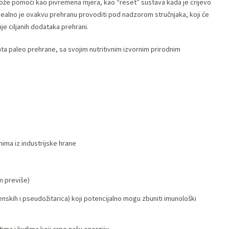
može pomoći kao pivremena mjera, kao “reset” sustava kada je crijevo
a. Idealno je ovakvu prehranu provoditi pod nadzorom stručnjaka, koji će
je ciljanih dodataka prehrani.
anta paleo prehrane, sa svojim nutritivnim izvornim prirodnim
ima iz industrijske hrane
m previše)
enskih i pseudožitarica) koji potencijalno mogu zbuniti imunološki