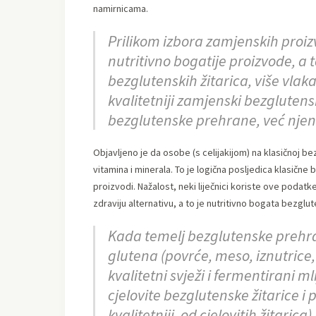
namirnicama.
Prilikom izbora zamjenskih proizv
nutritivno bogatije proizvode, a t
bezglutenskih žitarica, više vlak
kvalitetniji zamjenski bezglutens
bezglutenske prehrane, već njen
Objavljeno je da osobe (s celijakijom) na klasičnoj b
vitamina i minerala. To je logična posljedica klasične
proizvodi. Nažalost, neki liječnici koriste ove poda
zdraviju alternativu, a to je nutritivno bogata bezgl
Kada temelj bezglutenske prehra
glutena (povrće, meso, iznutrice
kvalitetni svježi i fermentirani m
cjelovite bezglutenske žitarice i 
kvalitetniji, od cjelovitih žitari