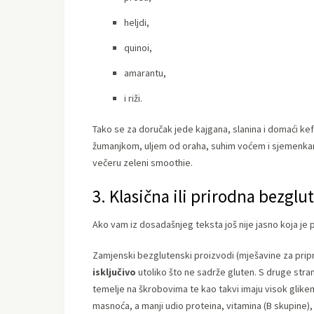
heljdi,
quinoi,
amarantu,
i riži.
Tako se za doručak jede kajgana, slanina i domaći kef
žumanjkom, uljem od oraha, suhim voćem i sjemenkama
večeru zeleni smoothie.
3. Klasična ili prirodna bezgl
Ako vam iz dosadašnjeg teksta još nije jasno koja je pre
Zamjenski bezglutenski proizvodi (mješavine za priprem
isključivo
utoliko što ne sadrže gluten. S druge stra
temelje na škrobovima te kao takvi imaju visok glikem
masnoća, a manji udio proteina, vitamina (B skupine), 