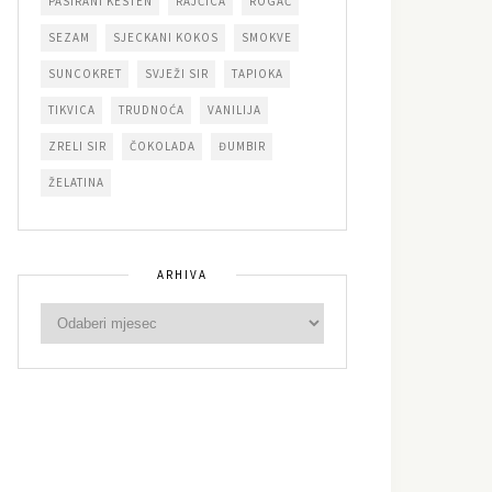
PASIRANI KESTEN
RAJČICA
ROGAČ
SEZAM
SJECKANI KOKOS
SMOKVE
SUNCOKRET
SVJEŽI SIR
TAPIOKA
TIKVICA
TRUDNOĆA
VANILIJA
ZRELI SIR
ČOKOLADA
ĐUMBIR
ŽELATINA
ARHIVA