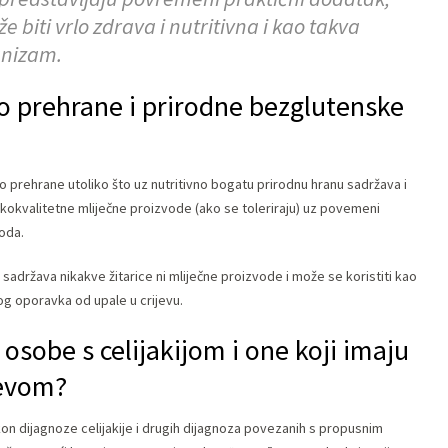
biti vrlo zdrava i nutritivna i kao takva
anizam.
eo prehrane i prirodne bezglutenske
o prehrane utoliko što uz nutritivno bogatu prirodnu hranu sadržava i
okokvalitetne mliječne proizvode (ako se toleriraju) uz povemeni
oda.
sadržava nikakve žitarice ni mliječne proizvode i može se koristiti kao
og oporavka od upale u crijevu.
 osobe s celijakijom i one koji imaju
jevom?
on dijagnoze celijakije i drugih dijagnoza povezanih s propusnim