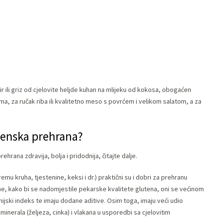
ir ili griz od cjelovite heljde kuhan na mlijeku od kokosa, obogaćen
, za ručak riba ili kvalitetno meso s povrćem i velikom salatom, a za
utenska prehrana?
hrana zdravija, bolja i pridodnija, čitajte dalje.
u kruha, tjestenine, keksi i dr.) praktični su i dobri za prehranu
ne, kako bi se nadomjestile pekarske kvalitete glutena, oni se većinom
ijski indeks te imaju dodane aditive. Osim toga, imaju veći udio
minerala (željeza, cinka) i vlakana u usporedbi sa cjelovitim