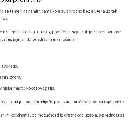
ja se temelji na namirnicama koje su prirodno bez glutena uz tek
voda.
 namirnice što kvalitetnijeg podrijetla. Naglasak je na raznovrsnom i
icama, jajima, ribi te zdravim masnoćama.
i avokada,
etnih izvora,
injske masti i kokosovog ulja.
kvalitetni punomasni mliječni proizvodi, orašasti plodovi i sjemenke.
 manjim količinama, po mogućnosti iz organskog uzgoja, a prednost se