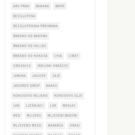
ARU PRAH
BANANA
BATAT
BEZGLUTENA
BEZGLUTENSKA PREHRANA
BRAŠNO OD BADEMA
BRAŠNO OD HELJDE
BRAŠNO OD KOKOSA
CHIA
CIMET
GROŽĐICE
INDIJSKI ORAŠČIĆI
JABUKA
JAGODE
JAJE
JAVOROV SIRUP
KAKAO
KOKOSOVO MLIJEKO
KOKOSOVO ULJE
LAN
LJEŠNJACI
LUK
MASLAC
MED
MLIJEKO
MLJEVENI BADEMI
MLJEVENO MESO
NARANČA
ORASI