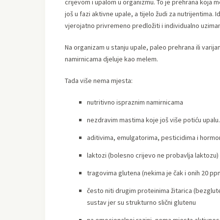
crijevom i upalom u organizmu. To je prehrana koja 
još u fazi aktivne upale, a tijelo žudi za nutrijentim
vjerojatno privremeno predložiti i individualno uziman
Na organizam u stanju upale, paleo prehrana ili varij
namirnicama djeluje kao melem.
Tada više nema mjesta:
nutritivno ispraznim namirnicama
nezdravim mastima koje još više potiću upalu.
aditivima, emulgatorima, pesticidima i hormon
laktozi (bolesno crijevo ne probavlja laktozu)
tragovima glutena (nekima je čak i onih 20 pp
često niti drugim proteinima žitarica (bezglut
sustav jer su strukturno slični glutenu