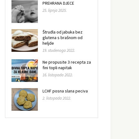
PREHRANA DJECE
25. lipnja 2025.
Štrudla od jabuka bez
glutena s brašnom od
heljde
19. studenoga 2022.
Ne propusite 3 recepta za
fini topli napitak
16. listopada 2022.
LCHF posna slana peciva
2. listopada 2022.