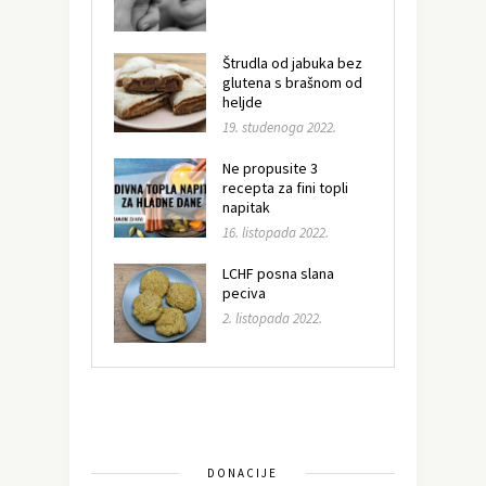
Štrudla od jabuka bez
glutena s brašnom od
heljde
19. studenoga 2022.
Ne propusite 3
recepta za fini topli
napitak
16. listopada 2022.
LCHF posna slana
peciva
2. listopada 2022.
DONACIJE