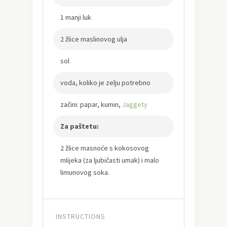
1 manji luk
2 žlice maslinovog ulja
sol
voda, koliko je zelju potrebno
začini: papar, kumin,
Jaggety
Za paštetu:
2 žlice masnoće s kokosovog
mlijeka (za ljubičasti umak) i malo
limunovog soka.
INSTRUCTIONS