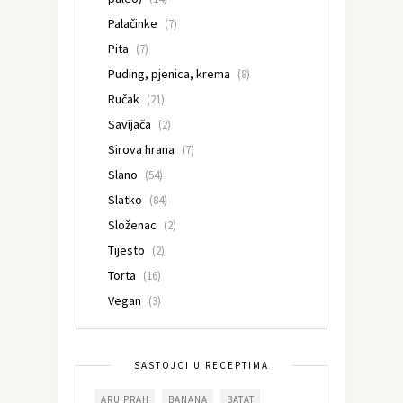
Palačinke
(7)
Pita
(7)
Puding, pjenica, krema
(8)
Ručak
(21)
Savijača
(2)
Sirova hrana
(7)
Slano
(54)
Slatko
(84)
Složenac
(2)
Tijesto
(2)
Torta
(16)
Vegan
(3)
SASTOJCI U RECEPTIMA
ARU PRAH
BANANA
BATAT