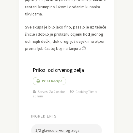
restani krumpir s lukom i dodanim kuhanim
tikvicama.
Sve skupa je bilo jako fino, pasalo je uz teleće
šnicle i dobilo je prolaznu ocjenu kod jednog
od mojih dečki, dok drugi još uvijek ima otpor
prema ljubičastoj boji na tanjuru 🙂
Prilozi od crvenog zelja
Print Recipe
Serves:
Za 2 osobe
Cooking Time:
20 min
INGREDIENTS
1/2 glavice crvenog zelja