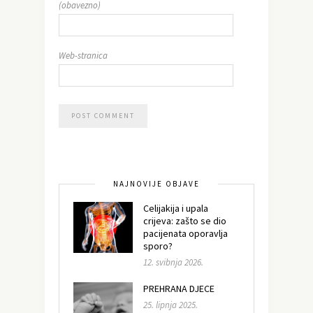
(obavezno)
Web-stranica
NAJNOVIJE OBJAVE
Celijakija i upala
crijeva: zašto se dio
pacijenata oporavlja
sporo?
12. svibnja 2026.
PREHRANA DJECE
25. lipnja 2025.