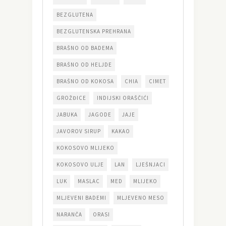
BEZGLUTENA
BEZGLUTENSKA PREHRANA
BRAŠNO OD BADEMA
BRAŠNO OD HELJDE
BRAŠNO OD KOKOSA
CHIA
CIMET
GROŽĐICE
INDIJSKI ORAŠČIĆI
JABUKA
JAGODE
JAJE
JAVOROV SIRUP
KAKAO
KOKOSOVO MLIJEKO
KOKOSOVO ULJE
LAN
LJEŠNJACI
LUK
MASLAC
MED
MLIJEKO
MLJEVENI BADEMI
MLJEVENO MESO
NARANČA
ORASI