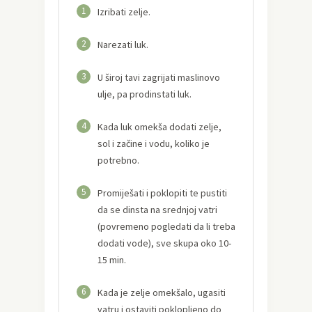
1
Izribati zelje.
2
Narezati luk.
3
U široj tavi zagrijati maslinovo
ulje, pa prodinstati luk.
4
Kada luk omekša dodati zelje,
sol i začine i vodu, koliko je
potrebno.
5
Promiješati i poklopiti te pustiti
da se dinsta na srednjoj vatri
(povremeno pogledati da li treba
dodati vode), sve skupa oko 10-
15 min.
6
Kada je zelje omekšalo, ugasiti
vatru i ostaviti poklopljeno do