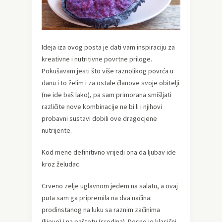
Ideja iza ovog posta je dati vam inspiraciju za
kreativne i nutritivne povrtne priloge.
Pokušavam jesti što više raznolikog povrća u
danu i to želim i za ostale članove svoje obitelji
(ne ide baš lako), pa sam primorana smišljati
različite nove kombinacije ne bi li i njihovi
probavni sustavi dobili ove dragocjene
nutrijente.
Kod mene definitivno vrijedi ona da ljubav ide
kroz želudac.
Crveno zelje uglavnom jedem na salatu, a ovaj
puta sam ga pripremila na dva načina:
prodinstanog na luku sa raznim začinima
(lijevo) i na paštetu (sredina). Desno je klasični