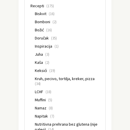
Recepti
(175)
Biskvit
(16)
Bomboni
(2)
Božić
(16)
Doručak
(35)
Inspiracija
(1)
Juha
(3)
Kaša
(2)
Keksići
(19)
Kruh, pecivo, tortilja, kreker, pizza
(34)
LCHF
(18)
Muffini
(5)
Namaz
(8)
Napitak
(7)
Nutritivna prehrana bez glutena (nije
paleo)
(14)