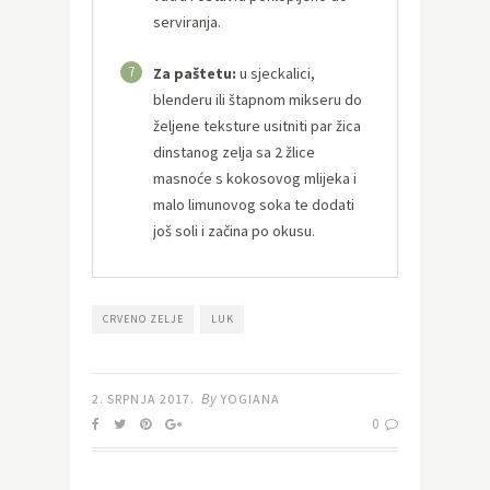
serviranja.
7
Za paštetu:
u sjeckalici,
blenderu ili štapnom mikseru do
željene teksture usitniti par žica
dinstanog zelja sa 2 žlice
masnoće s kokosovog mlijeka i
malo limunovog soka te dodati
još soli i začina po okusu.
CRVENO ZELJE
LUK
By
2. SRPNJA 2017.
YOGIANA
0