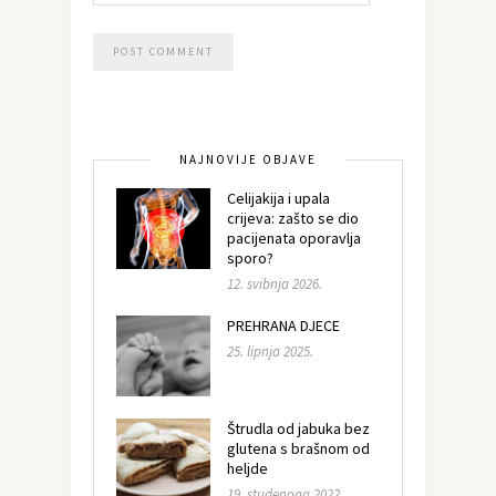
NAJNOVIJE OBJAVE
Celijakija i upala
crijeva: zašto se dio
pacijenata oporavlja
sporo?
12. svibnja 2026.
PREHRANA DJECE
25. lipnja 2025.
Štrudla od jabuka bez
glutena s brašnom od
heljde
19. studenoga 2022.