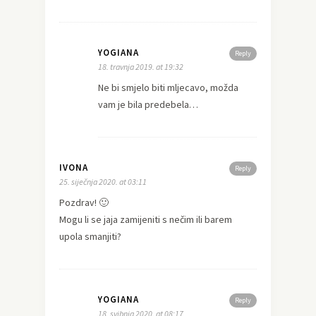
YOGIANA
Reply
18. travnja 2019. at 19:32
Ne bi smjelo biti mljecavo, možda
vam je bila predebela…
IVONA
Reply
25. siječnja 2020. at 03:11
Pozdrav! 🙂
Mogu li se jaja zamijeniti s nečim ili barem
upola smanjiti?
YOGIANA
Reply
18. svibnja 2020. at 08:17