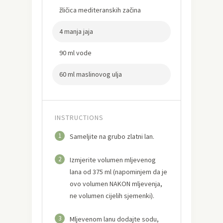
žličica mediteranskih začina
4 manja jaja
90 ml vode
60 ml maslinovog ulja
INSTRUCTIONS
1
Sameljite na grubo zlatni lan.
2
Izmjerite volumen mljevenog
lana od 375 ml (napominjem da je
ovo volumen NAKON mljevenja,
ne volumen cijelih sjemenki).
3
Mljevenom lanu dodajte sodu,