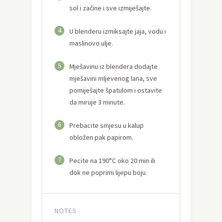
sol i začine i sve izmiješajte.
4
U blenderu izmiksajte jaja, vodu i
maslinovo ulje.
5
Mješavinu iz blendera dodajte
mješavini mljevenog lana, sve
pomiješajte špatulom i ostavite
da miruje 3 minute.
6
Prebacite smjesu u kalup
obložen pak papirom.
7
Pecite na 190°C oko 20 min ili
dok ne poprimi lijepu boju.
NOTES