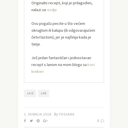
Originalni recept, koji je prilagođen,
nalazi se
ovdje
Ovu pogaču pecite u što većem
okruglom ili kalupu (ili odgovarajućem
četvrtastom), jer je najfinija kada je
tanja.
Još jedan fantastičan i jednostavan
recept s lanom na mom blogu su i
ovi
krekeri
JAJE
LAN
By
1. SVIBNJA 2018.
YOGIANA
8