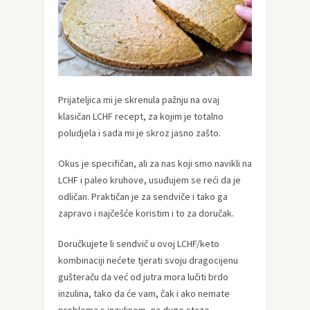
Prijateljica mi je skrenula pažnju na ovaj
klasičan LCHF recept, za kojim je totalno
poludjela i sada mi je skroz jasno zašto.
Okus je specifičan, ali za nas koji smo navikli na
LCHF i paleo kruhove, usuđujem se reći da je
odličan. Praktičan je za sendviče i tako ga
zapravo i najčešće koristim i to za doručak.
Doručkujete li sendvič u ovoj LCHF/keto
kombinaciji nećete tjerati svoju dragocijenu
gušteraču da već od jutra mora lučiti brdo
inzulina, tako da će vam, čak i ako nemate