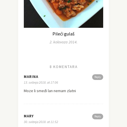
Pileći gulaš
2. kolovoza 2014.
8 KOMENTARA
MARINA
Reply
13. svibnja 2018. at 17:06
Moze li smeđi lan nemam zlatni
MARY
Reply
30. svibnja 2018. at 11:52