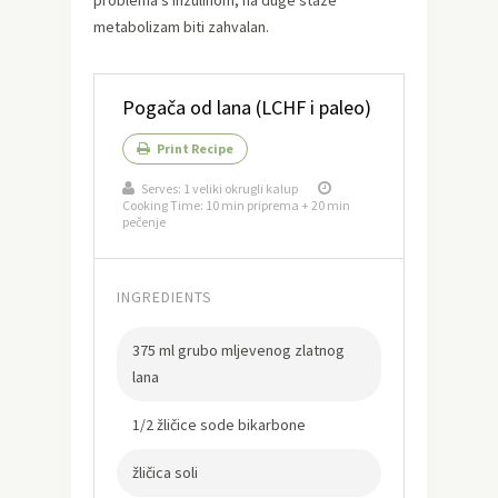
problema s inzulinom, na duge staze
metabolizam biti zahvalan.
Pogača od lana (LCHF i paleo)
Print Recipe
Serves:
1 veliki okrugli kalup
Cooking Time: 10 min priprema + 20 min
pečenje
INGREDIENTS
375 ml grubo mljevenog zlatnog
lana
1/2 žličice sode bikarbone
žličica soli