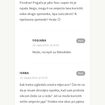
Pozdrav! Pogača je jako fina i super mi je
ispala. Nego, mogu li se umjesto lana koristiti
neke druge sjemenke, tipa suncokret? Ili
mješavina sjemenki? Hvala 🙂
YOGIANA
Reply
20. rujna 2018. at 14:50
Može, recepti su fleksibilini.
IVANA
Reply
15. ožujka 2019. at 19:35
Dali treba izgledati iznutra mljecavo? Čini mi se
da je nisam dovoljno ispekla, kad sam probola
vilicom činilo se u redu? Jel se može koristiti
nešto umjesto jaja? Totalno ima okus po jajima.