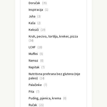
Doručak
(35)
Inspiracija
(1)
Juha
(3)
Kaša
(2)
Keksići
(19)
Kruh, pecivo, tortilja, kreker, pizza
(34)
LCHF
(18)
Muffini
(5)
Namaz
(8)
Napitak
(7)
Nutritivna prehrana bez glutena (nije
paleo)
(14)
Palačinke
(7)
Pita
(7)
Puding, pjenica, krema
(8)
Ručak
(21)