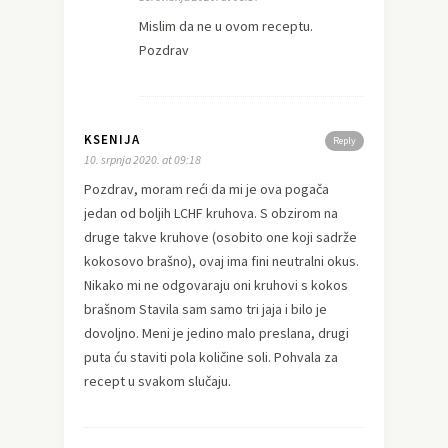
Mislim da ne u ovom receptu.
Pozdrav
KSENIJA
Reply
10. srpnja 2020. at 09:18
Pozdrav, moram reći da mi je ova pogača
jedan od boljih LCHF kruhova. S obzirom na
druge takve kruhove (osobito one koji sadrže
kokosovo brašno), ovaj ima fini neutralni okus.
Nikako mi ne odgovaraju oni kruhovi s kokos
brašnom Stavila sam samo tri jaja i bilo je
dovoljno. Meni je jedino malo preslana, drugi
puta ću staviti pola količine soli. Pohvala za
recept u svakom slučaju.