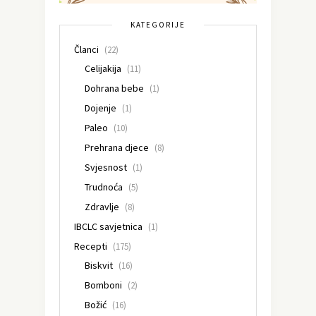
KATEGORIJE
Članci
(22)
Celijakija
(11)
Dohrana bebe
(1)
Dojenje
(1)
Paleo
(10)
Prehrana djece
(8)
Svjesnost
(1)
Trudnoća
(5)
Zdravlje
(8)
IBCLC savjetnica
(1)
Recepti
(175)
Biskvit
(16)
Bomboni
(2)
Božić
(16)