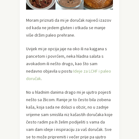
Moram priznati da mi je doručak najveći izazov
od kada ne jedem gluten i otkada se manje
više držim paleo prehrane.
Uvijek mi je opcija jaje na oko ili na kajgana s
pancetom i povrćem, neka hladna salata s
avokadom ili nešto drugo, kao što sam
nedavno objavila u postu
Ideje za LCHF i paleo
doručak
.
No u hladnim danima drago mi je ujutro pojesti
nešto sa žlicom. Ranije je to često bila zobena
kaša, koja sada ne dolazi u obzir, no u zadnje
vrijeme sam smislila niz kašastih doručaka koje
često radim pa ih želim podijeliti s vama da
vam dam ideje i inspiraciju za vaš doručak. Sve
se to može pripremiti i večer prije pa ujutro