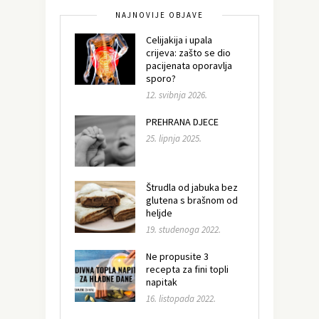
NAJNOVIJE OBJAVE
Celijakija i upala
crijeva: zašto se dio
pacijenata oporavlja
sporo?
12. svibnja 2026.
PREHRANA DJECE
25. lipnja 2025.
Štrudla od jabuka bez
glutena s brašnom od
heljde
19. studenoga 2022.
Ne propusite 3
recepta za fini topli
napitak
16. listopada 2022.