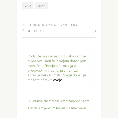
CHIA
TIKVA
By
21. STUDENOGA 2014.
YOGIANA
0
Podržite naš rad na blogu ako vam se
sviđa ovaj sadržaj. Svojom donacijom
pomažete širenju informacija o
predivnoj nutritivnoj prehrani za
zdravlje velikih i malih. Svoju donaciju
možete ostaviti
ovdje
.
Brzinski cheesecake s mascarpone sirom
Peciva s mljevenim bućinim sjemenkama