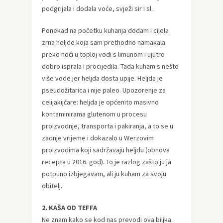
podgrijala i dodala voće, svježi sir i sl.
Ponekad na početku kuhanja dodam i cijela
zrna heljde koja sam prethodno namakala
preko noći u toploj vodi s limunom i ujutro
dobro isprala i procijedila. Tada kuham s nešto
više vode jer heljda dosta upije. Heljda je
pseudožitarica i nije paleo. Upozorenje za
celijakijčare: heljda je općenito masivno
kontaminirama glutenom u procesu
proizvodnje, transporta i pakiranja, a to se u
zadnje vrijeme i dokazalo u Werzovim
proizvodima koji sadržavaju heljdu (obnova
recepta u 2016. god). To je razlog zašto ju ja
potpuno izbjegavam, ali ju kuham za svoju
obitelj.
2. KAŠA OD TEFFA
Ne znam kako se kod nas prevodi ova biljka.