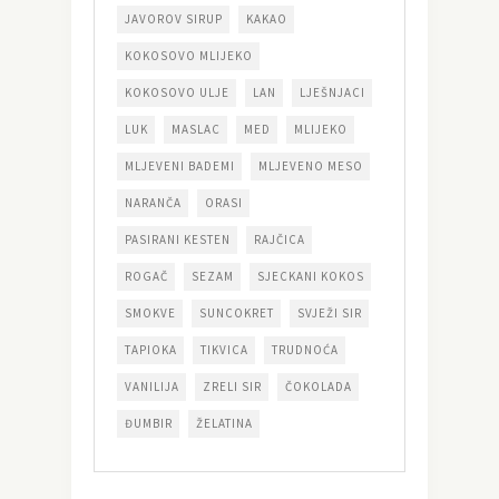
JAVOROV SIRUP
KAKAO
KOKOSOVO MLIJEKO
KOKOSOVO ULJE
LAN
LJEŠNJACI
LUK
MASLAC
MED
MLIJEKO
MLJEVENI BADEMI
MLJEVENO MESO
NARANČA
ORASI
PASIRANI KESTEN
RAJČICA
ROGAČ
SEZAM
SJECKANI KOKOS
SMOKVE
SUNCOKRET
SVJEŽI SIR
TAPIOKA
TIKVICA
TRUDNOĆA
VANILIJA
ZRELI SIR
ČOKOLADA
ĐUMBIR
ŽELATINA