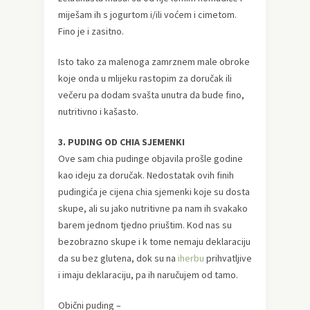
miješam ih s jogurtom i/ili voćem i cimetom.
Fino je i zasitno.
Isto tako za malenoga zamrznem male obroke
koje onda u mlijeku rastopim za doručak ili
večeru pa dodam svašta unutra da bude fino,
nutritivno i kašasto.
3. PUDING OD CHIA SJEMENKI
Ove sam chia pudinge objavila prošle godine
kao ideju za doručak. Nedostatak ovih finih
pudingića je cijena chia sjemenki koje su dosta
skupe, ali su jako nutritivne pa nam ih svakako
barem jednom tjedno priuštim. Kod nas su
bezobrazno skupe i k tome nemaju deklaraciju
da su bez glutena, dok su na
iherbu
prihvatljive
i imaju deklaraciju, pa ih naručujem od tamo.
Obični puding –