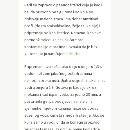
Radi se zapravo o pseudožitarici koja je kao i
heljda prirodno bez glutena i od koje se
dobivaju malena zrnca. Ima dobar nutritivni
profil (dosta aminokiselina, željeza, kalcija) i
pripremaju se kao žitarice. Naravno, kao sve
pseudožitarice, za celijakičare radi
kontaminacije mora imati oznaku da je bez
glutena. Ja ju naručujem s
iherba
.
Pripremam ovu kašu tako da ju u omjeru 1:3 s
vodom i žlicom jabučnog octa ili lumuna
namočim preko noći. Ujutro ocijedim i skuham u
vodi u omjeru 1:3. Gotova je kada je skroz
mekama i kad ispari voda, za jedno 20 min, a
pušta neki gel pa podsjeća na male chia
sjemenke. Tijekom kuhanja može se dodati
sušenog voća, cimeta i meda ili stevije. Ako se
kuha samo u vodi, onda je konačni proizvod
želatinasta masa. Ja od nje lomim komadiće i