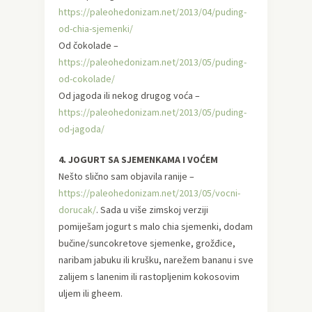
https://paleohedonizam.net/2013/04/puding-
od-chia-sjemenki/
Od čokolade –
https://paleohedonizam.net/2013/05/puding-
od-cokolade/
Od jagoda ili nekog drugog voća –
https://paleohedonizam.net/2013/05/puding-
od-jagoda/
4. JOGURT SA SJEMENKAMA I VOĆEM
Nešto slično sam objavila ranije –
https://paleohedonizam.net/2013/05/vocni-
dorucak/
. Sada u više zimskoj verziji
pomiješam jogurt s malo chia sjemenki, dodam
bučine/suncokretove sjemenke, grožđice,
naribam jabuku ili krušku, narežem bananu i sve
zalijem s lanenim ili rastopljenim kokosovim
uljem ili gheem.