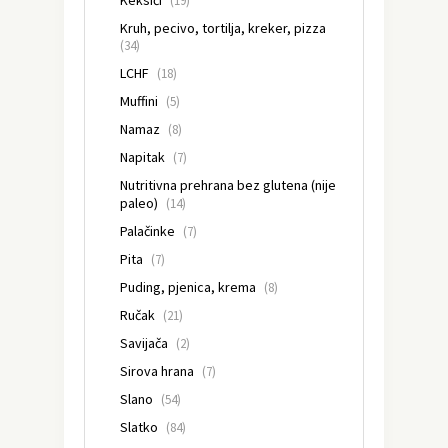
Keksići
(19)
Kruh, pecivo, tortilja, kreker, pizza
(34)
LCHF
(18)
Muffini
(5)
Namaz
(8)
Napitak
(7)
Nutritivna prehrana bez glutena (nije
paleo)
(14)
Palačinke
(7)
Pita
(7)
Puding, pjenica, krema
(8)
Ručak
(21)
Savijača
(2)
Sirova hrana
(7)
Slano
(54)
Slatko
(84)