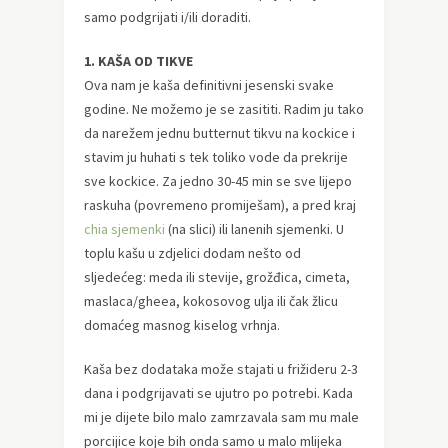
samo podgrijati i/ili doraditi.
1. KAŠA OD TIKVE
Ova nam je kaša definitivni jesenski svake
godine. Ne možemo je se zasititi. Radim ju tako
da narežem jednu butternut tikvu na kockice i
stavim ju huhati s tek toliko vode da prekrije
sve kockice. Za jedno 30-45 min se sve lijepo
raskuha (povremeno promiješam), a pred kraj
chia sjemenki
(na slici) ili lanenih sjemenki. U
toplu kašu u zdjelici dodam nešto od
sljedećeg: meda ili stevije, grožđica, cimeta,
maslaca/gheea, kokosovog ulja ili čak žlicu
domaćeg masnog kiselog vrhnja.
Kaša bez dodataka može stajati u frižideru 2-3
dana i podgrijavati se ujutro po potrebi. Kada
mi je dijete bilo malo zamrzavala sam mu male
porcijice koje bih onda samo u malo mlijeka